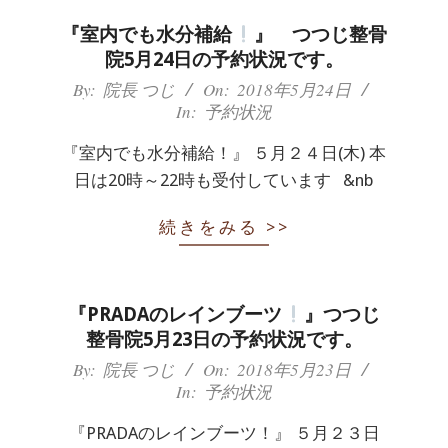
『室内でも水分補給
』 つつじ整骨
院5月24日の予約状況です。
2018-
By:
院長 つじ
On:
2018年5月24日
In:
予約状況
05-
24
『室内でも水分補給！』 ５月２４日(木) 本
日は20時～22時も受付しています &nb
続きをみる >>
『PRADAのレインブーツ
』つつじ
整骨院5月23日の予約状況です。
2018-
By:
院長 つじ
On:
2018年5月23日
In:
予約状況
05-
23
『PRADAのレインブーツ！』 ５月２３日