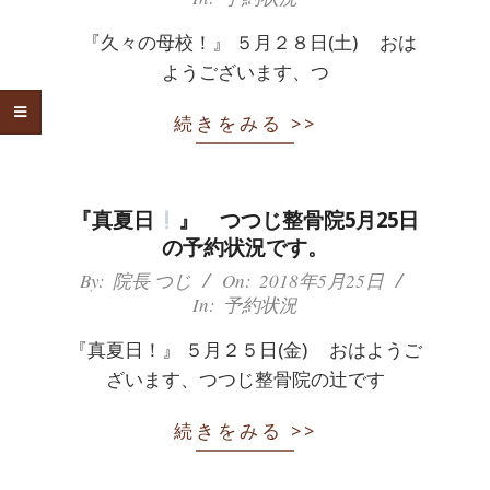
痛
28
『久々の母校！』 ５月２８日(土) おは
は
ようございます、つ
つ
続きをみる >>
つ
じ
『真夏日
』 つつじ整骨院5月25日
の予約状況です。
整
2018-
By:
院長 つじ
On:
2018年5月25日
In:
予約状況
05-
骨
25
『真夏日！』 ５月２５日(金) おはようご
院
ざいます、つつじ整骨院の辻です
続きをみる >>