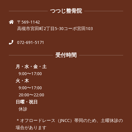
抱っこひもで肩と背中がガチガチなん
です、 と訴えていた30代女性の患者さ
つつじ整骨院
んから感想をいただきました。
〒569-1142
By:
院長 つじ
On:
2024年9月25日
高槻市宮田町2丁目5-30コーポ宮田103
肩こり・頭痛からくる不安感を感じず
に日常生活をおくれるようになりた
い、 と訴えていた40代男性の患者さん
072-691-5171
から感想をいただきました。
By:
院長 つじ
On:
2024年9月21日
受付時間
左足のしびれと頭痛が辛いです、 と訴
えていた50代女性の患者さんから感想
月・水・金・土
をいただきました。
9:00〜17:00
By:
院長 つじ
On:
2024年9月16日
火・木
9:00〜17:00
朝起き上がれないくらい腰が痛かった
です、 と訴えていた60代女性の患者さ
20:00〜22:00
んから感想をいただきました。
日曜・祝日
By:
院長 つじ
On:
2024年9月14日
休診
55歳 女性 【腰痛・坐骨神経痛】『可
＊オフロードレース（JNCC）帯同のため、土曜休診の
動域が広くなって、動きがスムーズに
場合があります
なってきました』