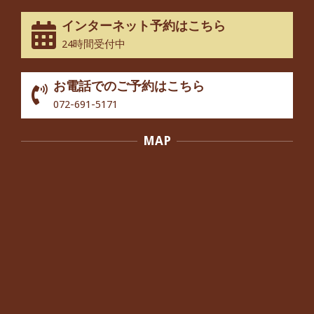
By:
院長 つじ
On:
2025年2月3日
インターネット予約はこちら
股関節痛でお困りの30代男性の患者様
24時間受付中
から感想をいただきました。
By:
院長 つじ
On:
2024年10月3日
お電話でのご予約はこちら
歩いたり立ち上がったりする時に痛み
072-691-5171
を感じる,と訴えていた40代男性の患
者さんから感想をいただきました。
MAP
By:
院長 つじ
On:
2024年10月3日
外反母趾の痛みが軽減し、普段の生活
でほとんど気にならなくなったと話さ
れていた40代女性の患者さんから感想
をいただきました。
By:
院長 つじ
On:
2024年10月3日