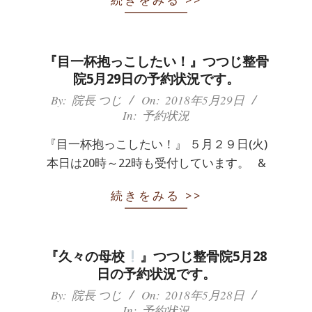
続きをみる >>
体
肩
『目一杯抱っこしたい！』つつじ整骨
こ
院5月29日の予約状況です。
2018-
By:
院長 つじ
On:
2018年5月29日
り
In:
予約状況
05-
腰
29
『目一杯抱っこしたい！』 ５月２９日(火)
痛
本日は20時～22時も受付しています。 &
坐
続きをみる >>
骨
神
『久々の母校
』つつじ整骨院5月28
日の予約状況です。
経
2018-
By:
院長 つじ
On:
2018年5月28日
In:
予約状況
05-