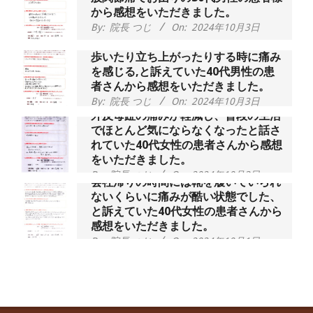
から感想をいただきました。
By:
院長 つじ
On:
2024年10月3日
歩いたり立ち上がったりする時に痛み
を感じる,と訴えていた40代男性の患
者さんから感想をいただきました。
By:
院長 つじ
On:
2024年10月3日
外反母趾の痛みが軽減し、普段の生活
でほとんど気にならなくなったと話さ
れていた40代女性の患者さんから感想
をいただきました。
By:
院長 つじ
On:
2024年10月3日
会社帰りの時間には靴を履いていられ
ないくらいに痛みが酷い状態でした、
と訴えていた40代女性の患者さんから
感想をいただきました。
By:
院長 つじ
On:
2024年10月1日
昨年より腰の右側部分に激痛が走るよ
うになり困っていた、と訴えていた60
代男性の患者さんから感想をいただき
ました。
By:
院長 つじ
On:
2024年9月30日