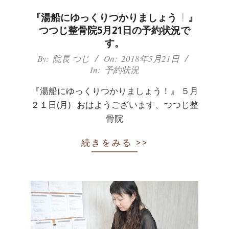
『湯船にゆっくりつかりましょう
』
つつじ整骨院5月21日の予約状況で
す。
2018-
By:
院長 つじ
On:
2018年5月21日
In:
予約状況
05-
21
『湯船にゆっくりつかりましょう！』 ５月
２１日(月) おはようございます、つつじ整
骨院
続きをみる >>