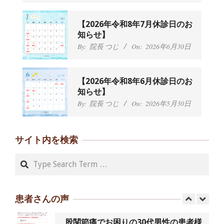
んから感想をいただきました。
By:
院長 つじ
On:
2024年9月25日
肩こり・頭痛からくる不安感を感じず
【2026年令和8年7月休診日のお
に日常生活をおくれるようになりた
知らせ】
い、 と訴えていた40代男性の患者さん
By:
院長 つじ
On:
2026年6月30日
から感想をいただきました。
By:
院長 つじ
On:
2024年9月21日
左足のしびれと頭痛が辛いです、 と訴
【2026年令和8年6月休診日のお
えていた50代女性の患者さんから感想
知らせ】
をいただきました。
By:
院長 つじ
On:
2026年5月30日
By:
院長 つじ
On:
2024年9月16日
朝起き上がれないくらい腰が痛かった
です、 と訴えていた60代女性の患者さ
サイト内を検索
んから感想をいただきました。
By:
院長 つじ
On:
2024年9月14日
Search
55歳 女性 【腰痛・坐骨神経痛】『可
動域が広くなって、動きがスムーズに
なってきました』
患者さんの声
By:
院長 つじ
On:
2025年2月3日
股関節痛でお困りの30代男性の患者様