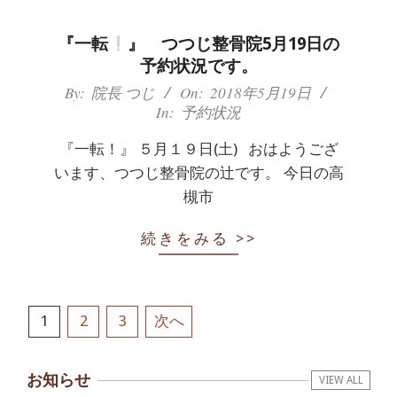
『一転
』 つつじ整骨院5月19日の
予約状況です。
2018-
By:
院長 つじ
On:
2018年5月19日
In:
予約状況
05-
19
『一転！』 ５月１９日(土) おはようござ
います、つつじ整骨院の辻です。 今日の高
槻市
続きをみる >>
投
1
2
3
次へ
稿
お知らせ
VIEW ALL
の