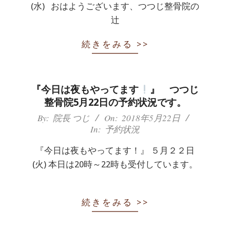
(水) おはようございます、つつじ整骨院の
辻
続きをみる >>
『今日は夜もやってます
』 つつじ
整骨院5月22日の予約状況です。
2018-
By:
院長 つじ
On:
2018年5月22日
In:
予約状況
05-
22
『今日は夜もやってます！』 ５月２２日
(火) 本日は20時～22時も受付しています。
続きをみる >>