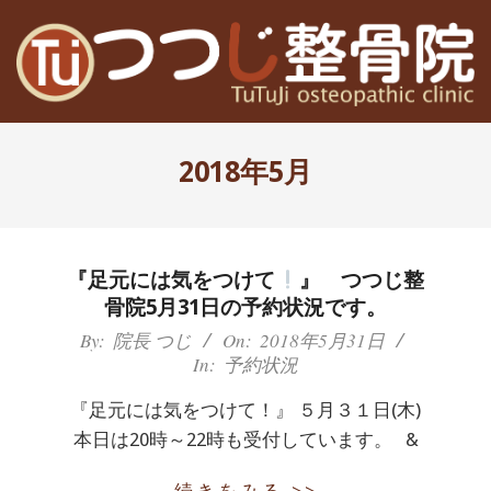
Skip
to
content
高
Primary
槻
Navigation
2018年5月
Menu
富
田
『足元には気をつけて
』 つつじ整
茨
骨院5月31日の予約状況です。
2018-
By:
院長 つじ
On:
2018年5月31日
木
In:
予約状況
05-
31
の
『足元には気をつけて！』 ５月３１日(木)
本日は20時～22時も受付しています。 &
整