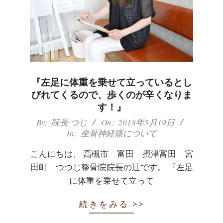
『左足に体重を乗せて立っているとし
びれてくるので、歩くのが辛くなりま
す！』
2018-
By:
院長 つじ
On:
2018年5月19日
In:
坐骨神経痛について
05-
19
こんにちは、 高槻市 富田 摂津富田 宮
田町 つつじ整骨院院長の辻です。 『左足
に体重を乗せて立って
続きをみる >>