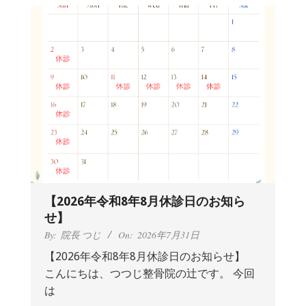
ペ
ー
ジ
送
り
【2026年令和8年8月休診日のお知ら
せ】
By:
院長 つじ
On:
2026年7月31日
【2026年令和8年8月休診日のお知らせ】
こんにちは、つつじ整骨院の辻です。 今回
抱っこひもで肩と背中がガチガチなん
は
です、 と訴えていた30代女性の患者さ