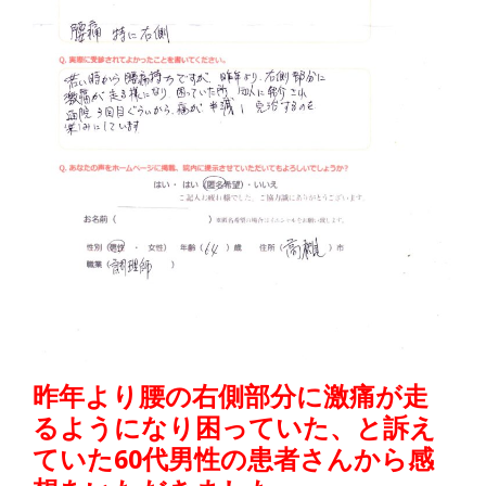
痛
は
つ
つ
じ
整
骨
院
昨年より腰の右側部分に激痛が走
るようになり困っていた、と訴え
ていた60代男性の患者さんから感