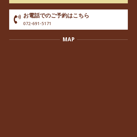
By:
院長 つじ
On:
2024年10月3日
お電話でのご予約はこちら
歩いたり立ち上がったりする時に痛み
072-691-5171
を感じる,と訴えていた40代男性の患
者さんから感想をいただきました。
MAP
By:
院長 つじ
On:
2024年10月3日
外反母趾の痛みが軽減し、普段の生活
でほとんど気にならなくなったと話さ
れていた40代女性の患者さんから感想
をいただきました。
By:
院長 つじ
On:
2024年10月3日