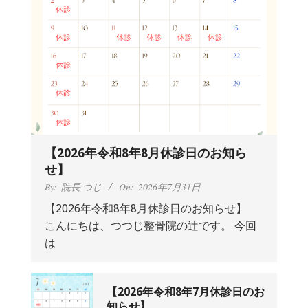
【2026年令和8年8月休診日のお知ら
せ】
By:
院長 つじ
On:
2026年7月31日
【2026年令和8年8月休診日のお知らせ】
こんにちは、つつじ整骨院の辻です。 今回
抱っこひもで肩と背中がガチガチなん
は
です、 と訴えていた30代女性の患者さ
んから感想をいただきました。
By:
院長 つじ
On:
2024年9月25日
肩こり・頭痛からくる不安感を感じず
【2026年令和8年7月休診日のお
に日常生活をおくれるようになりた
知らせ】