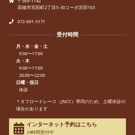
〒569-1142
By:
院長 つじ
On:
2024年9月25日
高槻市宮田町2丁目5-30コーポ宮田103
肩こり・頭痛からくる不安感を感じず
に日常生活をおくれるようになりた
い、 と訴えていた40代男性の患者さん
072-691-5171
から感想をいただきました。
By:
院長 つじ
On:
2024年9月21日
受付時間
左足のしびれと頭痛が辛いです、 と訴
えていた50代女性の患者さんから感想
月・水・金・土
をいただきました。
9:00〜17:00
By:
院長 つじ
On:
2024年9月16日
火・木
9:00〜17:00
朝起き上がれないくらい腰が痛かった
です、 と訴えていた60代女性の患者さ
20:00〜22:00
んから感想をいただきました。
日曜・祝日
By:
院長 つじ
On:
2024年9月14日
休診
55歳 女性 【腰痛・坐骨神経痛】『可
＊オフロードレース（JNCC）帯同のため、土曜休診の
動域が広くなって、動きがスムーズに
場合があります
なってきました』
By:
院長 つじ
On:
2025年2月3日
インターネット予約はこちら
股関節痛でお困りの30代男性の患者様
24時間受付中
から感想をいただきました。