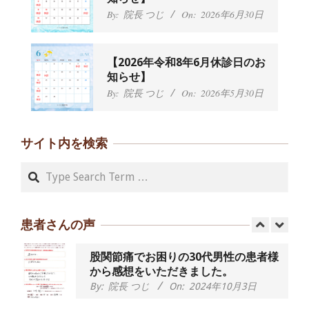
い、 と訴えていた40代男性の患者さん
By:
院長 つじ
On:
2026年6月30日
から感想をいただきました。
By:
院長 つじ
On:
2024年9月21日
左足のしびれと頭痛が辛いです、 と訴
【2026年令和8年6月休診日のお
えていた50代女性の患者さんから感想
知らせ】
をいただきました。
By:
院長 つじ
On:
2026年5月30日
By:
院長 つじ
On:
2024年9月16日
朝起き上がれないくらい腰が痛かった
です、 と訴えていた60代女性の患者さ
サイト内を検索
んから感想をいただきました。
By:
院長 つじ
On:
2024年9月14日
Search
55歳 女性 【腰痛・坐骨神経痛】『可
動域が広くなって、動きがスムーズに
なってきました』
患者さんの声
By:
院長 つじ
On:
2025年2月3日
股関節痛でお困りの30代男性の患者様
から感想をいただきました。
By:
院長 つじ
On:
2024年10月3日