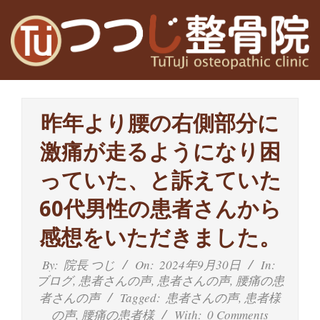
Skip
to
content
高
Primary
槻
Navigation
昨年より腰の右側部分に
Menu
富
激痛が走るようになり困
田
っていた、と訴えていた
茨
60代男性の患者さんから
木
感想をいただきました。
の
By:
院長 つじ
On:
2024年9月30日
In:
ブログ
,
患者さんの声
,
患者さんの声
,
腰痛の患
整
者さんの声
Tagged:
患者さんの声
,
患者様
の声
,
腰痛の患者様
With:
0 Comments