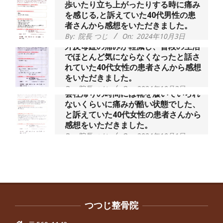
歩いたり立ち上がったりする時に痛み
を感じる,と訴えていた40代男性の患
者さんから感想をいただきました。
By:
院長 つじ
On:
2024年10月3日
外反母趾の痛みが軽減し、普段の生活
でほとんど気にならなくなったと話さ
れていた40代女性の患者さんから感想
をいただきました。
By:
院長 つじ
On:
2024年10月3日
会社帰りの時間には靴を履いていられ
ないくらいに痛みが酷い状態でした、
と訴えていた40代女性の患者さんから
感想をいただきました。
By:
院長 つじ
On:
2024年10月1日
昨年より腰の右側部分に激痛が走るよ
うになり困っていた、と訴えていた60
代男性の患者さんから感想をいただき
ました。
By:
院長 つじ
On:
2024年9月30日
抱っこひもで肩と背中がガチガチなん
です、 と訴えていた30代女性の患者さ
つつじ整骨院
んから感想をいただきました。