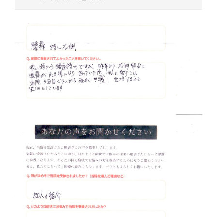
体
肩
こ
り
腰
痛
坐
骨
神
経