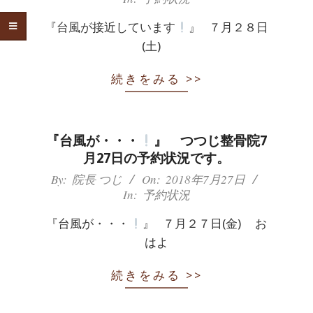
痛
28
『台風が接近しています
』 ７月２８日
は
(土)
つ
続きをみる >>
つ
じ
『台風が・・・
』 つつじ整骨院7
月27日の予約状況です。
整
2018-
By:
院長 つじ
On:
2018年7月27日
In:
予約状況
07-
骨
27
『台風が・・・
』 ７月２７日(金) お
院
はよ
続きをみる >>