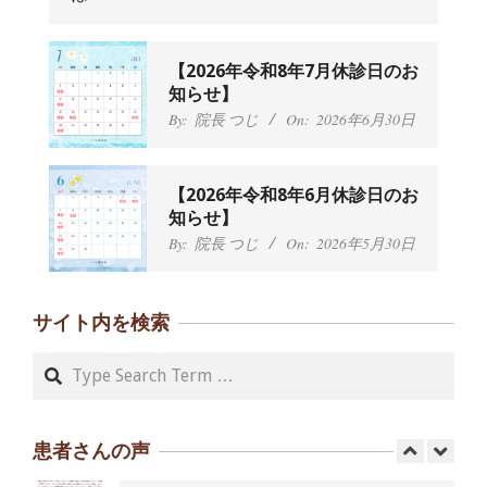
んから感想をいただきました。
By:
院長 つじ
On:
2024年9月25日
肩こり・頭痛からくる不安感を感じず
【2026年令和8年7月休診日のお
に日常生活をおくれるようになりた
知らせ】
い、 と訴えていた40代男性の患者さん
By:
院長 つじ
On:
2026年6月30日
から感想をいただきました。
By:
院長 つじ
On:
2024年9月21日
左足のしびれと頭痛が辛いです、 と訴
【2026年令和8年6月休診日のお
えていた50代女性の患者さんから感想
知らせ】
をいただきました。
By:
院長 つじ
On:
2026年5月30日
By:
院長 つじ
On:
2024年9月16日
朝起き上がれないくらい腰が痛かった
です、 と訴えていた60代女性の患者さ
サイト内を検索
んから感想をいただきました。
By:
院長 つじ
On:
2024年9月14日
Search
55歳 女性 【腰痛・坐骨神経痛】『可
動域が広くなって、動きがスムーズに
なってきました』
患者さんの声
By:
院長 つじ
On:
2025年2月3日