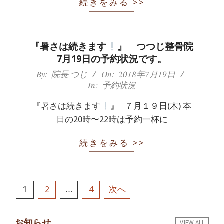
続きをみる >>
『暑さは続きます
』 つつじ整骨院
7月19日の予約状況です。
2018-
By:
院長 つじ
On:
2018年7月19日
In:
予約状況
07-
19
『暑さは続きます
』 ７月１９日(木) 本
日の20時〜22時は予約一杯に
続きをみる >>
投
1
2
…
4
次へ
稿
お知らせ
VIEW ALL