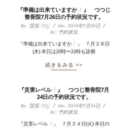
『準備は出来ていますか
』 つつじ
整骨院7月26日の予約状況です。
2018-
By:
院長 つじ
On:
2018年7月26日
In:
予約状況
07-
26
『準備は出来ていますか
』 ７月２６日
(木) 本日は20時〜22時も診療
続きをみる >>
『災害レベル
』 つつじ整骨院7月
24日の予約状況です。
2018-
By:
院長 つじ
On:
2018年7月24日
In:
予約状況
07-
24
『災害レベル
』 ７月２４日(火) 本日の