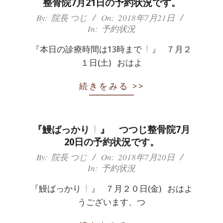
整骨院7月21日の予約状況です。
2018-
By:
院長 つじ
On:
2018年7月21日
In:
予約状況
07-
21
『本日の診療時間は13時まで
』 ７月２
１日(土) おはよ
続きをみる >>
『鰻ばっかり
』 つつじ整骨院7月
20日の予約状況です。
2018-
By:
院長 つじ
On:
2018年7月20日
In:
予約状況
07-
20
『鰻ばっかり
』 ７月２０日(金) おはよ
うございます、つ