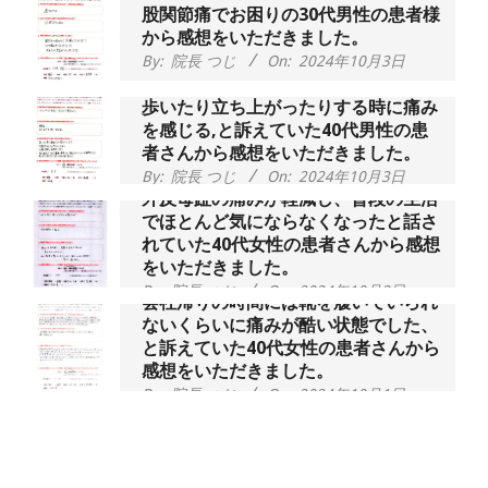
股関節痛でお困りの30代男性の患者様
から感想をいただきました。
By:
院長 つじ
On:
2024年10月3日
歩いたり立ち上がったりする時に痛み
を感じる,と訴えていた40代男性の患
者さんから感想をいただきました。
By:
院長 つじ
On:
2024年10月3日
外反母趾の痛みが軽減し、普段の生活
でほとんど気にならなくなったと話さ
れていた40代女性の患者さんから感想
をいただきました。
By:
院長 つじ
On:
2024年10月3日
会社帰りの時間には靴を履いていられ
ないくらいに痛みが酷い状態でした、
と訴えていた40代女性の患者さんから
感想をいただきました。
By:
院長 つじ
On:
2024年10月1日
昨年より腰の右側部分に激痛が走るよ
うになり困っていた、と訴えていた60
代男性の患者さんから感想をいただき
ました。