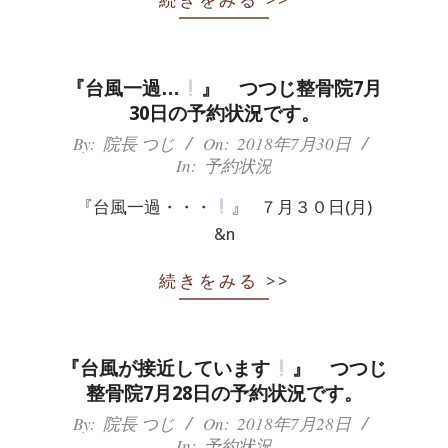
続きをみる >>
体
肩
『台風一過…
』 つつじ整骨院7月
こ
30日の予約状況です。
2018-
By:
院長 つじ
On:
2018年7月30日
り
In:
予約状況
07-
腰
30
『台風一過・・・
』 ７月３０日(月)
痛
&n
坐
続きをみる >>
骨
神
『台風が接近しています
』 つつじ
整骨院7月28日の予約状況です。
経
2018-
By:
院長 つじ
On:
2018年7月28日
In:
予約状況
07-