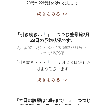
20時〜22時は休診いたします
続きをみる >>
『引き続き…
』 つつじ整骨院7月
23日の予約状況です。
2018-
By:
院長 つじ
On:
2018年7月23日
In:
予約状況
07-
23
『引き続き・・・
』 ７月２３日(月) お
はようございます
続きをみる >>
『本日の診療は13時まで
』 つつじ