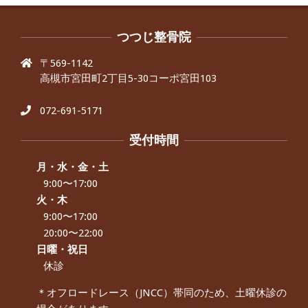
By:
院長 つじ
On:
2024年9月30日
抱っこひもで肩と背中がガチガチなん
です、 と訴えていた30代女性の患者さ
つつじ整骨院
んから感想をいただきました。
〒569-1142
By:
院長 つじ
On:
2024年9月25日
高槻市宮田町2丁目5-30コーポ宮田103
肩こり・頭痛からくる不安感を感じず
に日常生活をおくれるようになりた
い、 と訴えていた40代男性の患者さん
072-691-5171
から感想をいただきました。
By:
院長 つじ
On:
2024年9月21日
受付時間
左足のしびれと頭痛が辛いです、 と訴
えていた50代女性の患者さんから感想
月・水・金・土
をいただきました。
9:00〜17:00
By:
院長 つじ
On:
2024年9月16日
火・木
9:00〜17:00
朝起き上がれないくらい腰が痛かった
です、 と訴えていた60代女性の患者さ
20:00〜22:00
んから感想をいただきました。
日曜・祝日
By:
院長 つじ
On:
2024年9月14日
休診
55歳 女性 【腰痛・坐骨神経痛】『可
＊オフロードレース（JNCC）帯同のため、土曜休診の
動域が広くなって、動きがスムーズに