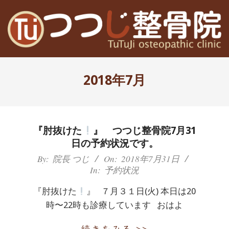
Skip
to
content
高
Primary
槻
Navigation
2018年7月
Menu
富
田
『肘抜けた
』 つつじ整骨院7月31
茨
日の予約状況です。
2018-
By:
院長 つじ
On:
2018年7月31日
木
In:
予約状況
07-
31
の
『肘抜けた
』 ７月３１日(火) 本日は20
時〜22時も診療しています おはよ
整