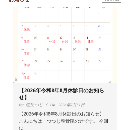
の
ペ
ー
ジ
送
り
【2026年令和8年8月休診日のお知ら
せ】
By:
院長 つじ
On:
2026年7月31日
【2026年令和8年8月休診日のお知らせ】
こんにちは、つつじ整骨院の辻です。 今回
抱っこひもで肩と背中がガチガチなん
は
です、 と訴えていた30代女性の患者さ