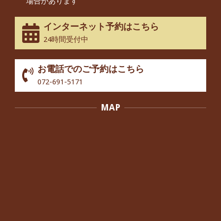
場合があります
なってきました』
By:
院長 つじ
On:
2025年2月3日
インターネット予約はこちら
股関節痛でお困りの30代男性の患者様
24時間受付中
から感想をいただきました。
By:
院長 つじ
On:
2024年10月3日
お電話でのご予約はこちら
歩いたり立ち上がったりする時に痛み
072-691-5171
を感じる,と訴えていた40代男性の患
者さんから感想をいただきました。
MAP
By:
院長 つじ
On:
2024年10月3日
外反母趾の痛みが軽減し、普段の生活
でほとんど気にならなくなったと話さ
れていた40代女性の患者さんから感想
をいただきました。
By:
院長 つじ
On:
2024年10月3日