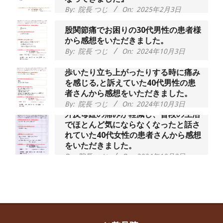
から感想をいただきました。
By:
院長 つじ
On:
2024年10月3日
歩いたり立ち上がったりする時に痛み
を感じる,と訴えていた40代男性の患
者さんから感想をいただきました。
By:
院長 つじ
On:
2024年10月3日
外反母趾の痛みが軽減し、普段の生活
でほとんど気にならなくなったと話さ
れていた40代女性の患者さんから感想
をいただきました。
By:
院長 つじ
On:
2024年10月3日
会社帰りの時間には靴を履いていられ
ないくらいに痛みが酷い状態でした、
と訴えていた40代女性の患者さんから
感想をいただきました。
By:
院長 つじ
On:
2024年10月1日
昨年より腰の右側部分に激痛が走るよ
うになり困っていた、と訴えていた60
代男性の患者さんから感想をいただき
ました。
By:
院長 つじ
On:
2024年9月30日