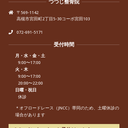
抱っこひもで肩と背中がガチガチなん
つつじ整骨院
です、 と訴えていた30代女性の患者さ
んから感想をいただきました。
〒569-1142
By:
院長 つじ
On:
2024年9月25日
高槻市宮田町2丁目5-30コーポ宮田103
肩こり・頭痛からくる不安感を感じず
に日常生活をおくれるようになりた
072-691-5171
い、 と訴えていた40代男性の患者さん
から感想をいただきました。
受付時間
By:
院長 つじ
On:
2024年9月21日
左足のしびれと頭痛が辛いです、 と訴
月・水・金・土
えていた50代女性の患者さんから感想
9:00〜17:00
をいただきました。
火・木
By:
院長 つじ
On:
2024年9月16日
9:00〜17:00
朝起き上がれないくらい腰が痛かった
20:00〜22:00
です、 と訴えていた60代女性の患者さ
日曜・祝日
んから感想をいただきました。
休診
By:
院長 つじ
On:
2024年9月14日
＊オフロードレース（JNCC）帯同のため、土曜休診の
55歳 女性 【腰痛・坐骨神経痛】『可
動域が広くなって、動きがスムーズに
場合があります
なってきました』
By:
院長 つじ
On:
2025年2月3日