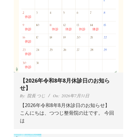
痛
は
つ
つ
じ
整
【2026年令和8年8月休診日のお知ら
骨
せ】
By:
院長 つじ
On:
2026年7月31日
院
【2026年令和8年8月休診日のお知らせ】
こんにちは、つつじ整骨院の辻です。 今回
は
抱っこひもで肩と背中がガチガチなん
です、 と訴えていた30代女性の患者さ
んから感想をいただきました。