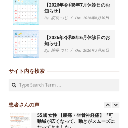
By:
院長 つじ
On:
2024年9月25日
【2026年令和8年7月休診日のお
肩こり・頭痛からくる不安感を感じず
知らせ】
に日常生活をおくれるようになりた
By:
院長 つじ
On:
2026年6月30日
い、 と訴えていた40代男性の患者さん
から感想をいただきました。
By:
院長 つじ
On:
2024年9月21日
【2026年令和8年6月休診日のお
左足のしびれと頭痛が辛いです、 と訴
知らせ】
えていた50代女性の患者さんから感想
By:
院長 つじ
On:
2026年5月30日
をいただきました。
By:
院長 つじ
On:
2024年9月16日
朝起き上がれないくらい腰が痛かった
サイト内を検索
です、 と訴えていた60代女性の患者さ
んから感想をいただきました。
Search
By:
院長 つじ
On:
2024年9月14日
55歳 女性 【腰痛・坐骨神経痛】『可
動域が広くなって、動きがスムーズに
患者さんの声
なってきました』
By:
院長 つじ
On:
2025年2月3日
股関節痛でお困りの30代男性の患者様