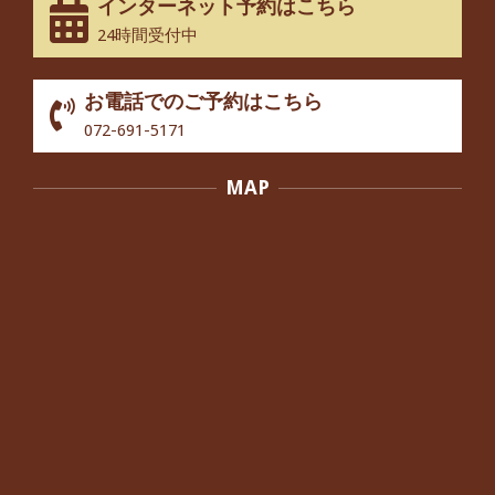
インターネット予約はこちら
24時間受付中
股関節痛でお困りの30代男性の患者様
から感想をいただきました。
By:
院長 つじ
On:
2024年10月3日
お電話でのご予約はこちら
072-691-5171
歩いたり立ち上がったりする時に痛み
を感じる,と訴えていた40代男性の患
者さんから感想をいただきました。
MAP
By:
院長 つじ
On:
2024年10月3日
外反母趾の痛みが軽減し、普段の生活
でほとんど気にならなくなったと話さ
れていた40代女性の患者さんから感想
をいただきました。
By:
院長 つじ
On:
2024年10月3日