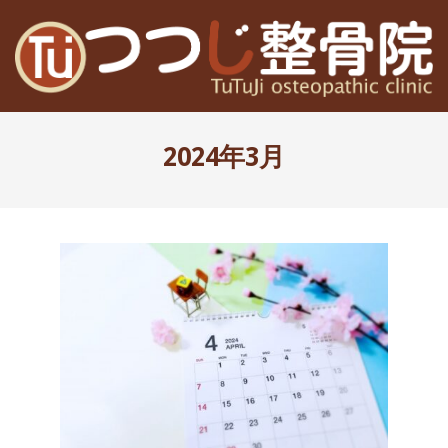
Skip
to
content
高
Primary
槻
Navigation
2024年3月
Menu
富
田
茨
木
の
整