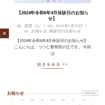
体
肩
【2024年令和6年4月休診日のお知ら
せ】
こ
2024-
By:
院長 つじ
On:
2024年3月30日
In:
お知らせ
,
休診日のお知らせ
03-
り
30
【2024年令和6年4月休診日のお知らせ】
腰
こんにちは、つつじ整骨院の辻です。 今回
は
痛
続きをみる >>
坐
骨
神
お知らせ
VIEW ALL
経