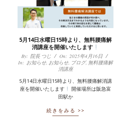
5月14日水曜日15時より、無料腰痛解
消講座を開催いたします
2025-
By:
院長 つじ
On:
2025年4月16日
In:
お知らせ
,
お知らせ
,
ブログ
,
無料腰痛解
04-
消講座
16
5月14日水曜日15時より、無料腰痛解消講
座を開催いたします
開催場所は阪急富
田駅か
続きをみる >>