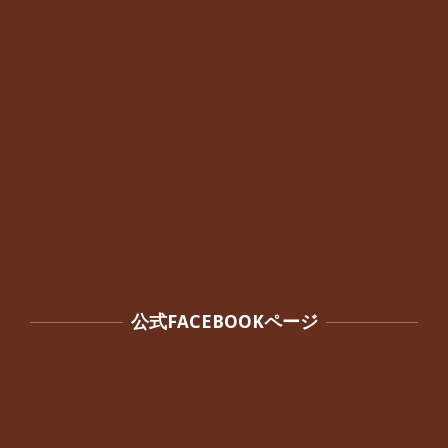
By:
院長 つじ
On:
2024年10月3日
公式FACEBOOKページ