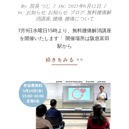
2025-
By:
院長 つじ
On:
2025年6月12日
In:
お知らせ
,
お知らせ
,
ブログ
,
無料腰痛解
06-
消講座
,
腰痛
,
腰痛について
12
7月9日水曜日15時より、無料腰痛解消講座
を開催いたします
開催場所は阪急富田
駅から
続きをみる >>