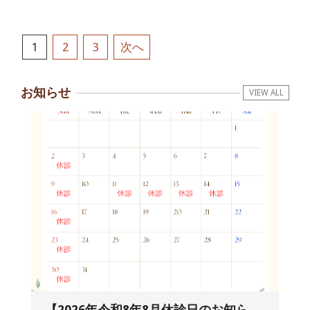
投
1
2
3
次へ
稿
お知らせ
VIEW ALL
の
ペ
ー
ジ
送
り
【2026年令和8年8月休診日のお知ら