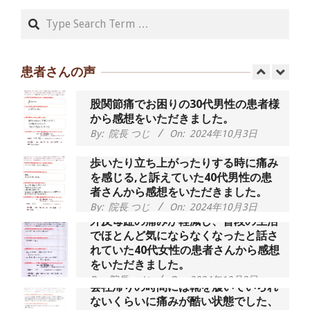
By:
院長 つじ
On:
2024年9月14日
Search
55歳 女性 【腰痛・坐骨神経痛】『可
動域が広くなって、動きがスムーズに
なってきました』
患者さんの声
By:
院長 つじ
On:
2025年2月3日
股関節痛でお困りの30代男性の患者様
から感想をいただきました。
By:
院長 つじ
On:
2024年10月3日
歩いたり立ち上がったりする時に痛み
を感じる,と訴えていた40代男性の患
者さんから感想をいただきました。
By:
院長 つじ
On:
2024年10月3日
外反母趾の痛みが軽減し、普段の生活
でほとんど気にならなくなったと話さ
れていた40代女性の患者さんから感想
をいただきました。
By:
院長 つじ
On:
2024年10月3日
会社帰りの時間には靴を履いていられ
ないくらいに痛みが酷い状態でした、