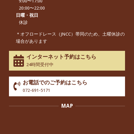
9:00〜17:00
朝起き上がれないくらい腰が痛かった
です、 と訴えていた60代女性の患者さ
20:00〜22:00
んから感想をいただきました。
日曜・祝日
By:
院長 つじ
On:
2024年9月14日
休診
55歳 女性 【腰痛・坐骨神経痛】『可
＊オフロードレース（JNCC）帯同のため、土曜休診の
動域が広くなって、動きがスムーズに
場合があります
なってきました』
By:
院長 つじ
On:
2025年2月3日
インターネット予約はこちら
股関節痛でお困りの30代男性の患者様
24時間受付中
から感想をいただきました。
By:
院長 つじ
On:
2024年10月3日
お電話でのご予約はこちら
歩いたり立ち上がったりする時に痛み
072-691-5171
を感じる,と訴えていた40代男性の患
者さんから感想をいただきました。
MAP
By:
院長 つじ
On:
2024年10月3日
外反母趾の痛みが軽減し、普段の生活
でほとんど気にならなくなったと話さ
れていた40代女性の患者さんから感想
をいただきました。