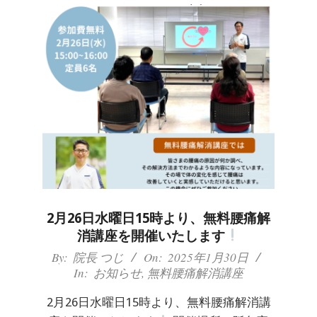
2月26日水曜日15時より、無料腰痛解
消講座を開催いたします
2025-
By:
院長 つじ
On:
2025年1月30日
In:
お知らせ
,
無料腰痛解消講座
01-
30
2月26日水曜日15時より、無料腰痛解消講