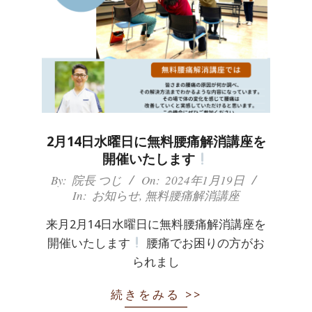
2月14日水曜日に無料腰痛解消講座を
開催いたします
2024-
By:
院長 つじ
On:
2024年1月19日
In:
お知らせ
,
無料腰痛解消講座
01-
19
来月2月14日水曜日に無料腰痛解消講座を
開催いたします
腰痛でお困りの方がお
られまし
続きをみる >>