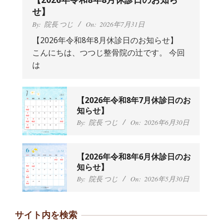
せ】
By:
院長 つじ
On:
2026年7月31日
【2026年令和8年8月休診日のお知らせ】
こんにちは、つつじ整骨院の辻です。 今回
抱っこひもで肩と背中がガチガチなん
は
です、 と訴えていた30代女性の患者さ
んから感想をいただきました。
By:
院長 つじ
On:
2024年9月25日
肩こり・頭痛からくる不安感を感じず
【2026年令和8年7月休診日のお
に日常生活をおくれるようになりた
知らせ】
い、 と訴えていた40代男性の患者さん
By:
院長 つじ
On:
2026年6月30日
から感想をいただきました。
By:
院長 つじ
On:
2024年9月21日
左足のしびれと頭痛が辛いです、 と訴
【2026年令和8年6月休診日のお
えていた50代女性の患者さんから感想
知らせ】
をいただきました。
By:
院長 つじ
On:
2026年5月30日
By:
院長 つじ
On:
2024年9月16日
朝起き上がれないくらい腰が痛かった
です、 と訴えていた60代女性の患者さ
サイト内を検索
んから感想をいただきました。