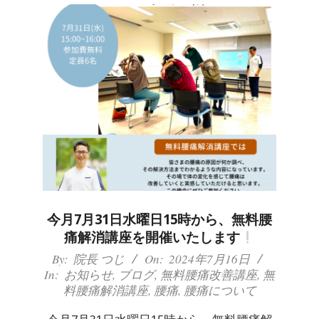
今月7月31日水曜日15時から、無料腰
痛解消講座を開催いたします
2024-
By:
院長 つじ
On:
2024年7月16日
In:
お知らせ
,
ブログ
,
無料腰痛改善講座
,
無
07-
料腰痛解消講座
,
腰痛
,
腰痛について
16