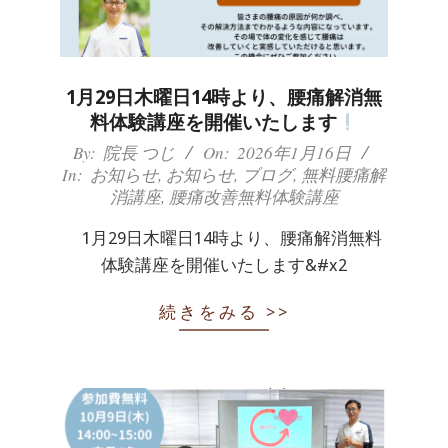
体
肩
1月29日木曜日14時より、腰痛解消無
こ
料体験講座を開催いたします
り
2026-
By:
院長 つじ
On:
2026年1月16日
In:
お知らせ
,
お知らせ
,
ブログ
,
無料腰痛解
01-
腰
消講座
,
腰痛改善無料体験講座
16
痛
1月29日木曜日14時より、腰痛解消無料
体験講座を開催いたします&#x2
坐
続きをみる >>
骨
神
経