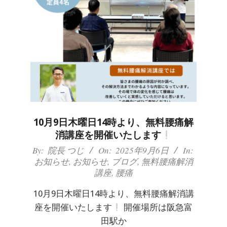
痛
は
つ
つ
じ
整
10月9日木曜日14時より、無料腰痛解
消講座を開催いたします
骨
2025-
By:
院長 つじ
On:
2025年9月6日
In:
お知らせ
,
お知らせ
,
ブログ
,
無料腰痛解消
09-
院
講座
,
腰痛
06
10月9日木曜日14時より、無料腰痛解消講
座を開催いたします
開催場所は阪急富
田駅か