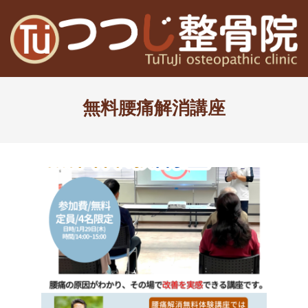
Skip
to
content
高
Primary
槻
Navigation
無料腰痛解消講座
Menu
富
田
茨
木
の
整