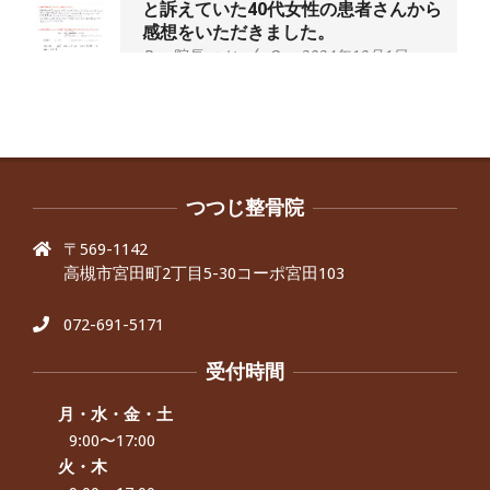
と訴えていた40代女性の患者さんから
感想をいただきました。
By:
院長 つじ
On:
2024年10月1日
昨年より腰の右側部分に激痛が走るよ
うになり困っていた、と訴えていた60
代男性の患者さんから感想をいただき
ました。
By:
院長 つじ
On:
2024年9月30日
抱っこひもで肩と背中がガチガチなん
です、 と訴えていた30代女性の患者さ
つつじ整骨院
んから感想をいただきました。
〒569-1142
By:
院長 つじ
On:
2024年9月25日
高槻市宮田町2丁目5-30コーポ宮田103
肩こり・頭痛からくる不安感を感じず
に日常生活をおくれるようになりた
い、 と訴えていた40代男性の患者さん
072-691-5171
から感想をいただきました。
By:
院長 つじ
On:
2024年9月21日
受付時間
左足のしびれと頭痛が辛いです、 と訴
えていた50代女性の患者さんから感想
月・水・金・土
をいただきました。
9:00〜17:00
By:
院長 つじ
On:
2024年9月16日
火・木