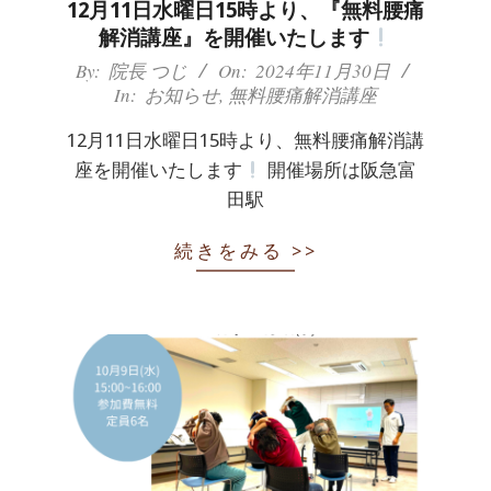
12月11日水曜日15時より、『無料腰痛
解消講座』を開催いたします
2024-
By:
院長 つじ
On:
2024年11月30日
In:
お知らせ
,
無料腰痛解消講座
11-
30
12月11日水曜日15時より、無料腰痛解消講
座を開催いたします
開催場所は阪急富
田駅
続きをみる >>