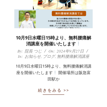
10月9日水曜日15時より、無料腰痛解
消講座を開催いたします
2024-
By:
院長 つじ
On:
2024年9月27日
In:
お知らせ
,
ブログ
,
無料腰痛解消講座
09-
27
10月9日水曜日15時より、無料腰痛解消講
座を開催いたします
開催場所は阪急富
田駅か
続きをみる >>