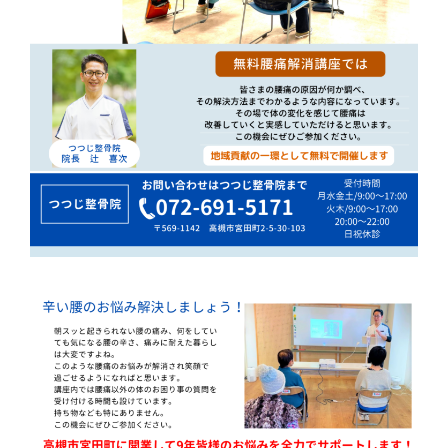
痛
は
つ
つ
じ
整
骨
院