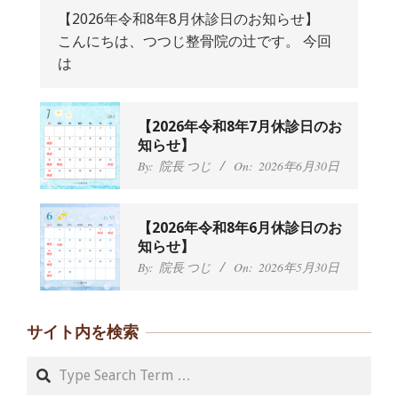
【2026年令和8年8月休診日のお知らせ】
こんにちは、つつじ整骨院の辻です。 今回
抱っこひもで肩と背中がガチガチなん
は
です、 と訴えていた30代女性の患者さ
んから感想をいただきました。
By:
院長 つじ
On:
2024年9月25日
肩こり・頭痛からくる不安感を感じず
【2026年令和8年7月休診日のお
に日常生活をおくれるようになりた
知らせ】
い、 と訴えていた40代男性の患者さん
By:
院長 つじ
On:
2026年6月30日
から感想をいただきました。
By:
院長 つじ
On:
2024年9月21日
左足のしびれと頭痛が辛いです、 と訴
【2026年令和8年6月休診日のお
えていた50代女性の患者さんから感想
知らせ】
をいただきました。
By:
院長 つじ
On:
2026年5月30日
By:
院長 つじ
On:
2024年9月16日
朝起き上がれないくらい腰が痛かった
です、 と訴えていた60代女性の患者さ
サイト内を検索
んから感想をいただきました。
By:
院長 つじ
On:
2024年9月14日
Search
55歳 女性 【腰痛・坐骨神経痛】『可