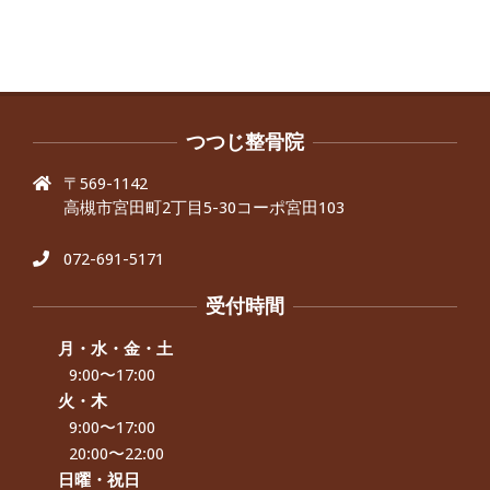
昨年より腰の右側部分に激痛が走るよ
うになり困っていた、と訴えていた60
代男性の患者さんから感想をいただき
ました。
By:
院長 つじ
On:
2024年9月30日
抱っこひもで肩と背中がガチガチなん
です、 と訴えていた30代女性の患者さ
つつじ整骨院
んから感想をいただきました。
〒569-1142
By:
院長 つじ
On:
2024年9月25日
高槻市宮田町2丁目5-30コーポ宮田103
肩こり・頭痛からくる不安感を感じず
に日常生活をおくれるようになりた
い、 と訴えていた40代男性の患者さん
072-691-5171
から感想をいただきました。
By:
院長 つじ
On:
2024年9月21日
受付時間
左足のしびれと頭痛が辛いです、 と訴
えていた50代女性の患者さんから感想
月・水・金・土
をいただきました。
9:00〜17:00
By:
院長 つじ
On:
2024年9月16日
火・木
9:00〜17:00
朝起き上がれないくらい腰が痛かった
です、 と訴えていた60代女性の患者さ
20:00〜22:00
んから感想をいただきました。
日曜・祝日