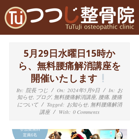
Skip
to
content
高
Primary
槻
Navigation
5月29日水曜日15時か
Menu
富
ら、無料腰痛解消講座を
田
開催いたします
茨
By:
院長 つじ
On:
2024年5月9日
In:
お
知らせ
,
ブログ
,
無料腰痛解消講座
,
腰痛
,
腰痛
木
について
Tagged:
お知らせ
,
無料腰痛解消
講座
With:
0 Comments
の
整