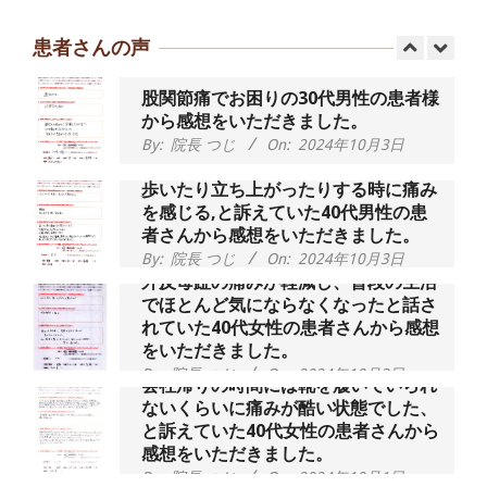
動域が広くなって、動きがスムーズに
なってきました』
患者さんの声
By:
院長 つじ
On:
2025年2月3日
股関節痛でお困りの30代男性の患者様
から感想をいただきました。
By:
院長 つじ
On:
2024年10月3日
歩いたり立ち上がったりする時に痛み
を感じる,と訴えていた40代男性の患
者さんから感想をいただきました。
By:
院長 つじ
On:
2024年10月3日
外反母趾の痛みが軽減し、普段の生活
でほとんど気にならなくなったと話さ
れていた40代女性の患者さんから感想
をいただきました。
By:
院長 つじ
On:
2024年10月3日
会社帰りの時間には靴を履いていられ
ないくらいに痛みが酷い状態でした、
と訴えていた40代女性の患者さんから
感想をいただきました。
By:
院長 つじ
On:
2024年10月1日