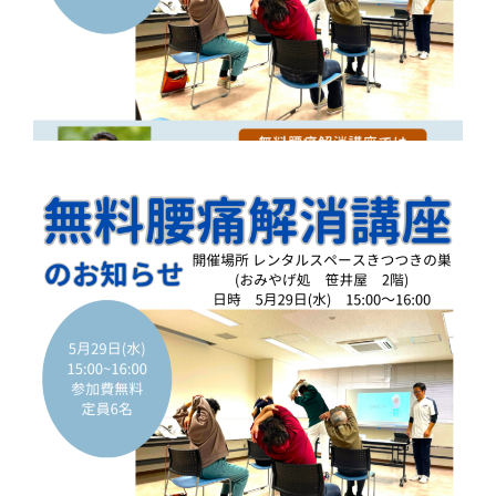
体
肩
こ
り
腰
痛
坐
骨
神
経