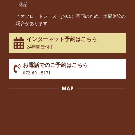
By:
院長 つじ
On:
2024年9月14日
休診
55歳 女性 【腰痛・坐骨神経痛】『可
＊オフロードレース（JNCC）帯同のため、土曜休診の
動域が広くなって、動きがスムーズに
場合があります
なってきました』
By:
院長 つじ
On:
2025年2月3日
インターネット予約はこちら
股関節痛でお困りの30代男性の患者様
24時間受付中
から感想をいただきました。
By:
院長 つじ
On:
2024年10月3日
お電話でのご予約はこちら
歩いたり立ち上がったりする時に痛み
072-691-5171
を感じる,と訴えていた40代男性の患
者さんから感想をいただきました。
MAP
By:
院長 つじ
On:
2024年10月3日
外反母趾の痛みが軽減し、普段の生活
でほとんど気にならなくなったと話さ
れていた40代女性の患者さんから感想
をいただきました。
By:
院長 つじ
On:
2024年10月3日