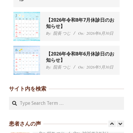
んから感想をいただきました。
By:
院長 つじ
On:
2024年9月25日
肩こり・頭痛からくる不安感を感じず
【2026年令和8年7月休診日のお
に日常生活をおくれるようになりた
知らせ】
い、 と訴えていた40代男性の患者さん
By:
院長 つじ
On:
2026年6月30日
から感想をいただきました。
By:
院長 つじ
On:
2024年9月21日
左足のしびれと頭痛が辛いです、 と訴
【2026年令和8年6月休診日のお
えていた50代女性の患者さんから感想
知らせ】
をいただきました。
By:
院長 つじ
On:
2026年5月30日
By:
院長 つじ
On:
2024年9月16日
朝起き上がれないくらい腰が痛かった
です、 と訴えていた60代女性の患者さ
サイト内を検索
んから感想をいただきました。
By:
院長 つじ
On:
2024年9月14日
Search
55歳 女性 【腰痛・坐骨神経痛】『可
動域が広くなって、動きがスムーズに
なってきました』
患者さんの声
By:
院長 つじ
On:
2025年2月3日