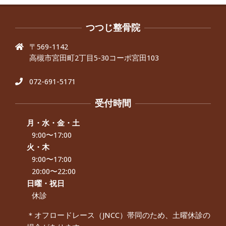
By:
院長 つじ
On:
2024年9月30日
抱っこひもで肩と背中がガチガチなん
です、 と訴えていた30代女性の患者さ
つつじ整骨院
んから感想をいただきました。
〒569-1142
By:
院長 つじ
On:
2024年9月25日
高槻市宮田町2丁目5-30コーポ宮田103
肩こり・頭痛からくる不安感を感じず
に日常生活をおくれるようになりた
い、 と訴えていた40代男性の患者さん
072-691-5171
から感想をいただきました。
By:
院長 つじ
On:
2024年9月21日
受付時間
左足のしびれと頭痛が辛いです、 と訴
えていた50代女性の患者さんから感想
月・水・金・土
をいただきました。
9:00〜17:00
By:
院長 つじ
On:
2024年9月16日
火・木
9:00〜17:00
朝起き上がれないくらい腰が痛かった
です、 と訴えていた60代女性の患者さ
20:00〜22:00
んから感想をいただきました。
日曜・祝日
By:
院長 つじ
On:
2024年9月14日
休診
55歳 女性 【腰痛・坐骨神経痛】『可
＊オフロードレース（JNCC）帯同のため、土曜休診の
動域が広くなって、動きがスムーズに