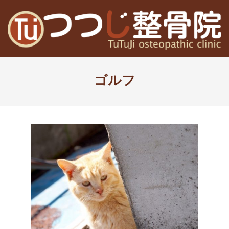
Skip
to
content
高
Primary
槻
Navigation
ゴルフ
Menu
富
田
茨
木
の
整