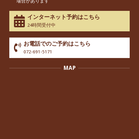
場合があります
なってきました』
By:
院長 つじ
On:
2025年2月3日
インターネット予約はこちら
股関節痛でお困りの30代男性の患者様
24時間受付中
から感想をいただきました。
By:
院長 つじ
On:
2024年10月3日
お電話でのご予約はこちら
歩いたり立ち上がったりする時に痛み
072-691-5171
を感じる,と訴えていた40代男性の患
者さんから感想をいただきました。
MAP
By:
院長 つじ
On:
2024年10月3日
外反母趾の痛みが軽減し、普段の生活
でほとんど気にならなくなったと話さ
れていた40代女性の患者さんから感想
をいただきました。
By:
院長 つじ
On:
2024年10月3日