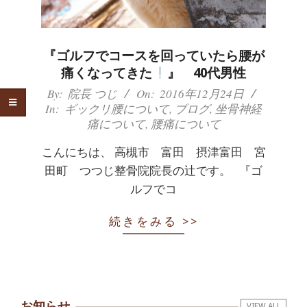
体
肩
『ゴルフでコースを回っていたら腰が
こ
痛くなってきた
』 40代男性
2016-
By:
院長 つじ
On:
2016年12月24日
り
In:
ギックリ腰について
,
ブログ
,
坐骨神経
12-
痛について
,
腰痛について
24
腰
こんにちは、 高槻市 富田 摂津富田 宮
痛
田町 つつじ整骨院院長の辻です。 『ゴ
ルフでコ
坐
骨
続きをみる >>
神
経
お知らせ
VIEW ALL