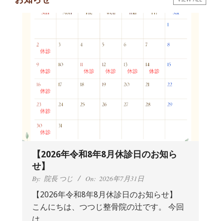
痛
は
つ
つ
じ
整
骨
【2026年令和8年8月休診日のお知ら
院
せ】
By:
院長 つじ
On:
2026年7月31日
【2026年令和8年8月休診日のお知らせ】
こんにちは、つつじ整骨院の辻です。 今回
抱っこひもで肩と背中がガチガチなん
は
です、 と訴えていた30代女性の患者さ