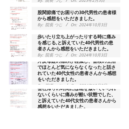
股関節痛でお困りの30代男性の患者様
から感想をいただきました。
By:
院長 つじ
On:
2024年10月3日
歩いたり立ち上がったりする時に痛み
を感じる,と訴えていた40代男性の患
者さんから感想をいただきました。
By:
院長 つじ
On:
2024年10月3日
外反母趾の痛みが軽減し、普段の生活
でほとんど気にならなくなったと話さ
れていた40代女性の患者さんから感想
をいただきました。
By:
院長 つじ
On:
2024年10月3日
会社帰りの時間には靴を履いていられ
ないくらいに痛みが酷い状態でした、
と訴えていた40代女性の患者さんから
感想をいただきました。
By:
院長 つじ
On:
2024年10月1日
昨年より腰の右側部分に激痛が走るよ
うになり困っていた、と訴えていた60
代男性の患者さんから感想をいただき
ました。