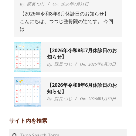
By:
院長 つじ
On:
2026年7月31日
【2026年令和8年8月休診日のお知らせ】
こんにちは、つつじ整骨院の辻です。 今回
抱っこひもで肩と背中がガチガチなん
は
です、 と訴えていた30代女性の患者さ
んから感想をいただきました。
By:
院長 つじ
On:
2024年9月25日
肩こり・頭痛からくる不安感を感じず
【2026年令和8年7月休診日のお
に日常生活をおくれるようになりた
知らせ】
い、 と訴えていた40代男性の患者さん
By:
院長 つじ
On:
2026年6月30日
から感想をいただきました。
By:
院長 つじ
On:
2024年9月21日
左足のしびれと頭痛が辛いです、 と訴
【2026年令和8年6月休診日のお
えていた50代女性の患者さんから感想
知らせ】
をいただきました。
By:
院長 つじ
On:
2026年5月30日
By:
院長 つじ
On:
2024年9月16日
朝起き上がれないくらい腰が痛かった
です、 と訴えていた60代女性の患者さ
サイト内を検索
んから感想をいただきました。
By:
院長 つじ
On:
2024年9月14日
Search