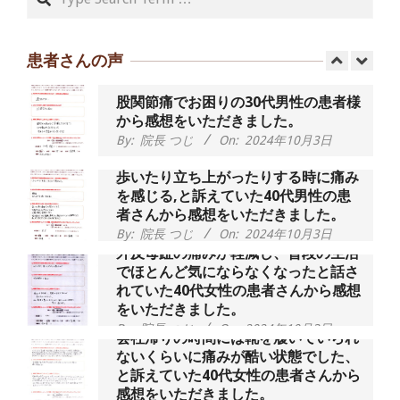
55歳 女性 【腰痛・坐骨神経痛】『可
動域が広くなって、動きがスムーズに
なってきました』
患者さんの声
By:
院長 つじ
On:
2025年2月3日
股関節痛でお困りの30代男性の患者様
から感想をいただきました。
By:
院長 つじ
On:
2024年10月3日
歩いたり立ち上がったりする時に痛み
を感じる,と訴えていた40代男性の患
者さんから感想をいただきました。
By:
院長 つじ
On:
2024年10月3日
外反母趾の痛みが軽減し、普段の生活
でほとんど気にならなくなったと話さ
れていた40代女性の患者さんから感想
をいただきました。
By:
院長 つじ
On:
2024年10月3日
会社帰りの時間には靴を履いていられ
ないくらいに痛みが酷い状態でした、
と訴えていた40代女性の患者さんから
感想をいただきました。