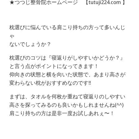
体
★つつじ整骨院ホームページ 【tutuji224.com 】
肩
枕選びに悩んでいる肩こり持ちの方って多いんじ
こ
ゃ
り
ないでしょうか？
枕選びのコツは『寝返りがしやすいかどうか？』
腰
と言う点がポイントになってきます！
痛
仰向きの状態と横を向いた状態で、あまり高さが
変わらない枕がおすすめなのです‼
坐
まずは、タオルを何枚か重ねて寝返りのしやすい
骨
高さを探ってみるのも良いかもしれませんね(^^)
肩こり持ちの方は是非一度お試しあれぇ〜！
神
経