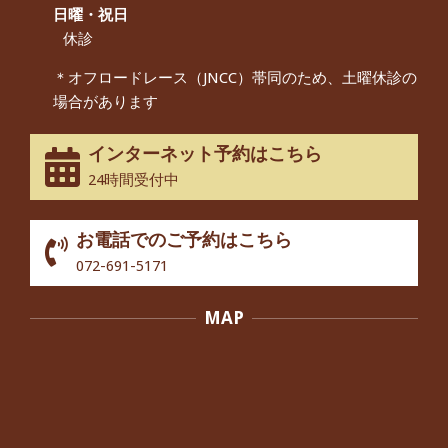
んから感想をいただきました。
日曜・祝日
By:
院長 つじ
On:
2024年9月14日
休診
55歳 女性 【腰痛・坐骨神経痛】『可
＊オフロードレース（JNCC）帯同のため、土曜休診の
動域が広くなって、動きがスムーズに
場合があります
なってきました』
By:
院長 つじ
On:
2025年2月3日
インターネット予約はこちら
股関節痛でお困りの30代男性の患者様
24時間受付中
から感想をいただきました。
By:
院長 つじ
On:
2024年10月3日
お電話でのご予約はこちら
歩いたり立ち上がったりする時に痛み
072-691-5171
を感じる,と訴えていた40代男性の患
者さんから感想をいただきました。
MAP
By:
院長 つじ
On:
2024年10月3日
外反母趾の痛みが軽減し、普段の生活
でほとんど気にならなくなったと話さ
れていた40代女性の患者さんから感想
をいただきました。
By:
院長 つじ
On:
2024年10月3日