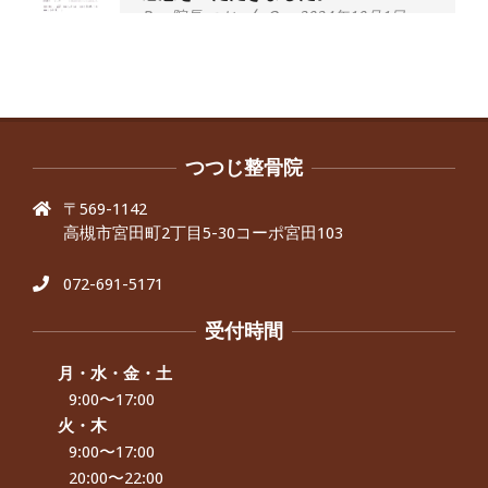
By:
院長 つじ
On:
2024年10月1日
昨年より腰の右側部分に激痛が走るよ
うになり困っていた、と訴えていた60
代男性の患者さんから感想をいただき
ました。
By:
院長 つじ
On:
2024年9月30日
抱っこひもで肩と背中がガチガチなん
です、 と訴えていた30代女性の患者さ
つつじ整骨院
んから感想をいただきました。
〒569-1142
By:
院長 つじ
On:
2024年9月25日
高槻市宮田町2丁目5-30コーポ宮田103
肩こり・頭痛からくる不安感を感じず
に日常生活をおくれるようになりた
い、 と訴えていた40代男性の患者さん
072-691-5171
から感想をいただきました。
By:
院長 つじ
On:
2024年9月21日
受付時間
左足のしびれと頭痛が辛いです、 と訴
えていた50代女性の患者さんから感想
月・水・金・土
をいただきました。
9:00〜17:00
By:
院長 つじ
On:
2024年9月16日
火・木
9:00〜17:00
朝起き上がれないくらい腰が痛かった
です、 と訴えていた60代女性の患者さ
20:00〜22:00