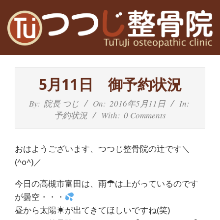
Skip
to
content
高
Primary
槻
Navigation
5月11日 御予約状況
Menu
富
By:
院長 つじ
On:
2016年5月11日
In:
田
予約状況
With:
0 Comments
茨
おはようございます、つつじ整骨院の辻です＼
木
(^o^)／
の
今日の高槻市富田は、雨☂は上がっているのです
が曇空・・・
整
昼から太陽☀が出てきてほしいですね(笑)