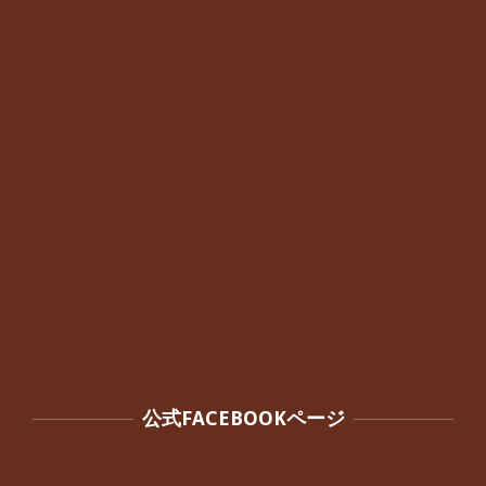
でほとんど気にならなくなったと話さ
れていた40代女性の患者さんから感想
をいただきました。
By:
院長 つじ
On:
2024年10月3日
公式FACEBOOKページ