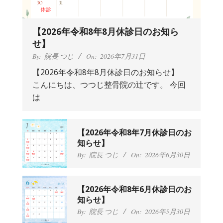
【2026年令和8年8月休診日のお知ら
せ】
By:
院長 つじ
On:
2026年7月31日
【2026年令和8年8月休診日のお知らせ】
こんにちは、つつじ整骨院の辻です。 今回
抱っこひもで肩と背中がガチガチなん
は
です、 と訴えていた30代女性の患者さ
んから感想をいただきました。
By:
院長 つじ
On:
2024年9月25日
肩こり・頭痛からくる不安感を感じず
【2026年令和8年7月休診日のお
に日常生活をおくれるようになりた
知らせ】
い、 と訴えていた40代男性の患者さん
By:
院長 つじ
On:
2026年6月30日
から感想をいただきました。
By:
院長 つじ
On:
2024年9月21日
左足のしびれと頭痛が辛いです、 と訴
【2026年令和8年6月休診日のお
えていた50代女性の患者さんから感想
知らせ】
をいただきました。
By:
院長 つじ
On:
2026年5月30日
By:
院長 つじ
On:
2024年9月16日