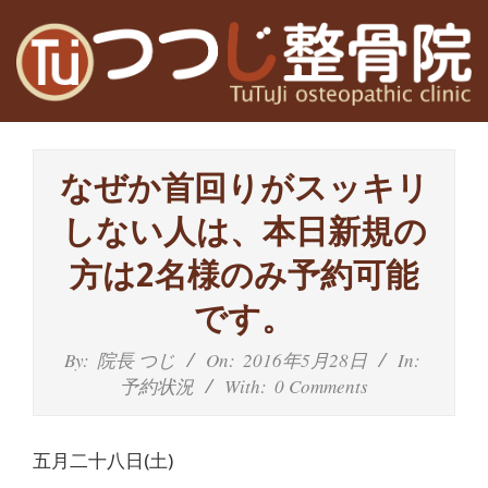
Skip
to
content
高
Primary
槻
Navigation
なぜか首回りがスッキリ
Menu
富
しない人は、本日新規の
田
方は2名様のみ予約可能
茨
です。
木
By:
院長 つじ
On:
2016年5月28日
In:
予約状況
With:
0 Comments
の
整
五月二十八日(土)