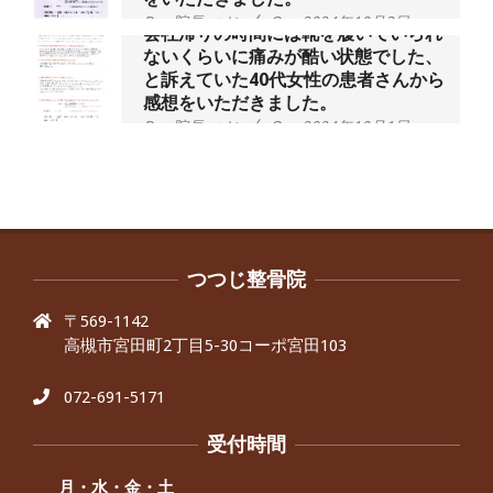
By:
院長 つじ
On:
2024年10月3日
会社帰りの時間には靴を履いていられ
ないくらいに痛みが酷い状態でした、
と訴えていた40代女性の患者さんから
感想をいただきました。
By:
院長 つじ
On:
2024年10月1日
昨年より腰の右側部分に激痛が走るよ
うになり困っていた、と訴えていた60
代男性の患者さんから感想をいただき
ました。
By:
院長 つじ
On:
2024年9月30日
抱っこひもで肩と背中がガチガチなん
です、 と訴えていた30代女性の患者さ
つつじ整骨院
んから感想をいただきました。
〒569-1142
By:
院長 つじ
On:
2024年9月25日
高槻市宮田町2丁目5-30コーポ宮田103
肩こり・頭痛からくる不安感を感じず
に日常生活をおくれるようになりた
い、 と訴えていた40代男性の患者さん
072-691-5171
から感想をいただきました。
By:
院長 つじ
On:
2024年9月21日
受付時間
左足のしびれと頭痛が辛いです、 と訴
えていた50代女性の患者さんから感想
月・水・金・土