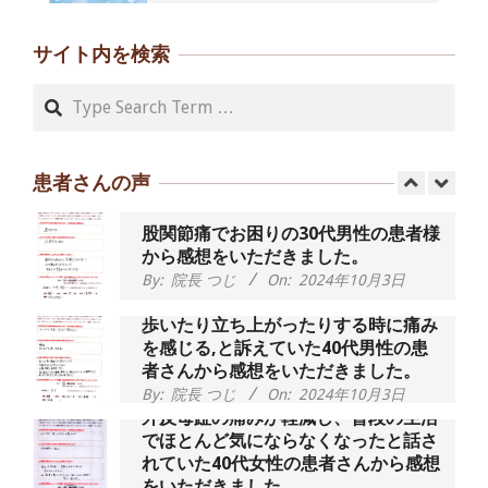
朝起き上がれないくらい腰が痛かった
です、 と訴えていた60代女性の患者さ
サイト内を検索
んから感想をいただきました。
By:
院長 つじ
On:
2024年9月14日
Search
55歳 女性 【腰痛・坐骨神経痛】『可
動域が広くなって、動きがスムーズに
なってきました』
患者さんの声
By:
院長 つじ
On:
2025年2月3日
股関節痛でお困りの30代男性の患者様
から感想をいただきました。
By:
院長 つじ
On:
2024年10月3日
歩いたり立ち上がったりする時に痛み
を感じる,と訴えていた40代男性の患
者さんから感想をいただきました。
By:
院長 つじ
On:
2024年10月3日
外反母趾の痛みが軽減し、普段の生活
でほとんど気にならなくなったと話さ
れていた40代女性の患者さんから感想
をいただきました。