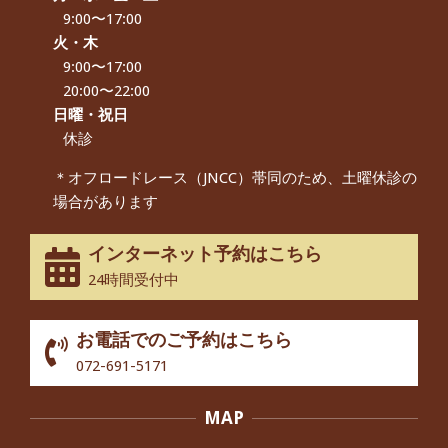
をいただきました。
9:00〜17:00
By:
院長 つじ
On:
2024年9月16日
火・木
9:00〜17:00
朝起き上がれないくらい腰が痛かった
です、 と訴えていた60代女性の患者さ
20:00〜22:00
んから感想をいただきました。
日曜・祝日
By:
院長 つじ
On:
2024年9月14日
休診
55歳 女性 【腰痛・坐骨神経痛】『可
＊オフロードレース（JNCC）帯同のため、土曜休診の
動域が広くなって、動きがスムーズに
場合があります
なってきました』
By:
院長 つじ
On:
2025年2月3日
インターネット予約はこちら
股関節痛でお困りの30代男性の患者様
24時間受付中
から感想をいただきました。
By:
院長 つじ
On:
2024年10月3日
お電話でのご予約はこちら
歩いたり立ち上がったりする時に痛み
072-691-5171
を感じる,と訴えていた40代男性の患
者さんから感想をいただきました。
MAP
By:
院長 つじ
On:
2024年10月3日
外反母趾の痛みが軽減し、普段の生活