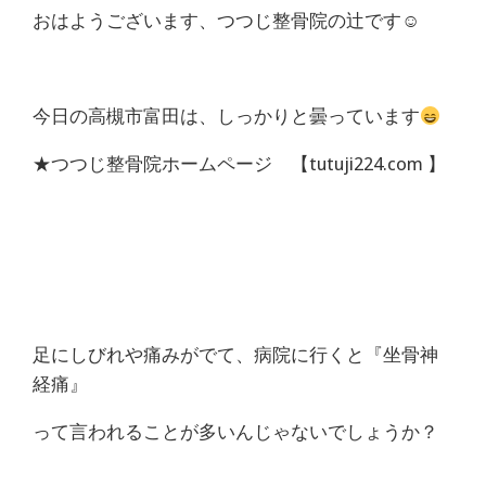
体
おはようございます、つつじ整骨院の辻です☺
肩
こ
今日の高槻市富田は、しっかりと曇っています
り
★つつじ整骨院ホームページ 【tutuji224.com 】
腰
痛
坐
骨
足にしびれや痛みがでて、病院に行くと『坐骨神
経痛』
神
って言われることが多いんじゃないでしょうか？
経