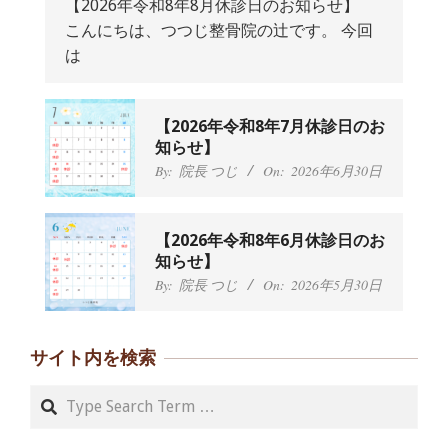
【2026年令和8年8月休診日のお知らせ】
こんにちは、つつじ整骨院の辻です。 今回
抱っこひもで肩と背中がガチガチなん
は
です、 と訴えていた30代女性の患者さ
んから感想をいただきました。
By:
院長 つじ
On:
2024年9月25日
肩こり・頭痛からくる不安感を感じず
【2026年令和8年7月休診日のお
に日常生活をおくれるようになりた
知らせ】
い、 と訴えていた40代男性の患者さん
By:
院長 つじ
On:
2026年6月30日
から感想をいただきました。
By:
院長 つじ
On:
2024年9月21日
左足のしびれと頭痛が辛いです、 と訴
【2026年令和8年6月休診日のお
えていた50代女性の患者さんから感想
知らせ】
をいただきました。
By:
院長 つじ
On:
2026年5月30日
By:
院長 つじ
On:
2024年9月16日
朝起き上がれないくらい腰が痛かった
です、 と訴えていた60代女性の患者さ
サイト内を検索
んから感想をいただきました。
By:
院長 つじ
On:
2024年9月14日
Search
55歳 女性 【腰痛・坐骨神経痛】『可
動域が広くなって、動きがスムーズに