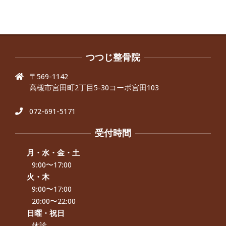
うになり困っていた、と訴えていた60
代男性の患者さんから感想をいただき
ました。
By:
院長 つじ
On:
2024年9月30日
抱っこひもで肩と背中がガチガチなん
です、 と訴えていた30代女性の患者さ
つつじ整骨院
んから感想をいただきました。
〒569-1142
By:
院長 つじ
On:
2024年9月25日
高槻市宮田町2丁目5-30コーポ宮田103
肩こり・頭痛からくる不安感を感じず
に日常生活をおくれるようになりた
い、 と訴えていた40代男性の患者さん
072-691-5171
から感想をいただきました。
By:
院長 つじ
On:
2024年9月21日
受付時間
左足のしびれと頭痛が辛いです、 と訴
えていた50代女性の患者さんから感想
月・水・金・土
をいただきました。
9:00〜17:00
By:
院長 つじ
On:
2024年9月16日
火・木
9:00〜17:00
朝起き上がれないくらい腰が痛かった
です、 と訴えていた60代女性の患者さ
20:00〜22:00
んから感想をいただきました。
日曜・祝日
By:
院長 つじ
On:
2024年9月14日
休診