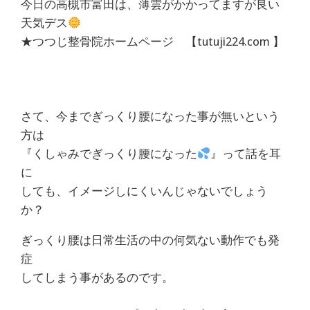
今日の高槻市富田は、薄雲がかかってますが良い
体
天気デス
肩
★つつじ整骨院ホームページ 【tutuji224.com 】
こ
り
さて、今までぎっくり腰になった事が無いという
腰
方は
『くしゃみでぎっくり腰になった
』って話を耳
痛
に
しても、イメージしにくいんじゃないでしょう
坐
か？
骨
ぎっくり腰は日常生活の中の何気ない動作でも発
神
症
してしまう事があるのです。
経