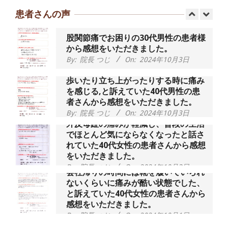
なってきました』
患者さんの声
By:
院長 つじ
On:
2025年2月3日
股関節痛でお困りの30代男性の患者様
から感想をいただきました。
By:
院長 つじ
On:
2024年10月3日
歩いたり立ち上がったりする時に痛み
を感じる,と訴えていた40代男性の患
者さんから感想をいただきました。
By:
院長 つじ
On:
2024年10月3日
外反母趾の痛みが軽減し、普段の生活
でほとんど気にならなくなったと話さ
れていた40代女性の患者さんから感想
をいただきました。
By:
院長 つじ
On:
2024年10月3日
会社帰りの時間には靴を履いていられ
ないくらいに痛みが酷い状態でした、
と訴えていた40代女性の患者さんから
感想をいただきました。
By:
院長 つじ
On:
2024年10月1日
昨年より腰の右側部分に激痛が走るよ