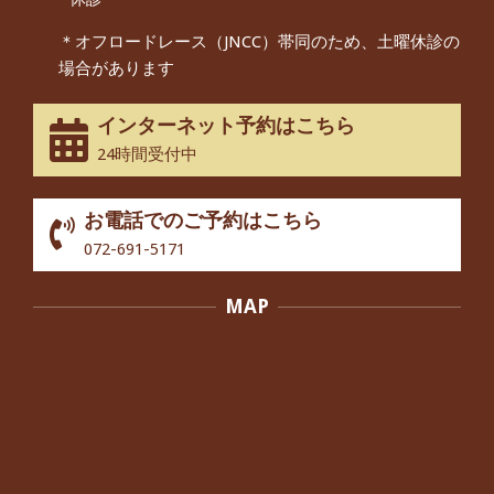
55歳 女性 【腰痛・坐骨神経痛】『可
＊オフロードレース（JNCC）帯同のため、土曜休診の
動域が広くなって、動きがスムーズに
場合があります
なってきました』
By:
院長 つじ
On:
2025年2月3日
インターネット予約はこちら
股関節痛でお困りの30代男性の患者様
24時間受付中
から感想をいただきました。
By:
院長 つじ
On:
2024年10月3日
お電話でのご予約はこちら
歩いたり立ち上がったりする時に痛み
072-691-5171
を感じる,と訴えていた40代男性の患
者さんから感想をいただきました。
MAP
By:
院長 つじ
On:
2024年10月3日
外反母趾の痛みが軽減し、普段の生活
でほとんど気にならなくなったと話さ
れていた40代女性の患者さんから感想
をいただきました。
By:
院長 つじ
On:
2024年10月3日