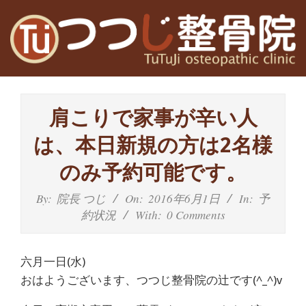
Skip
to
content
高
Primary
槻
Navigation
肩こりで家事が辛い人
Menu
富
は、本日新規の方は2名様
田
のみ予約可能です。
茨
By:
院長 つじ
On:
2016年6月1日
In:
予
約状況
With:
0 Comments
木
の
六月一日(水)
整
おはようございます、つつじ整骨院の辻です(^_^)v