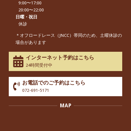
9:00〜17:00
朝起き上がれないくらい腰が痛かった
です、 と訴えていた60代女性の患者さ
20:00〜22:00
んから感想をいただきました。
日曜・祝日
By:
院長 つじ
On:
2024年9月14日
休診
55歳 女性 【腰痛・坐骨神経痛】『可
＊オフロードレース（JNCC）帯同のため、土曜休診の
動域が広くなって、動きがスムーズに
場合があります
なってきました』
By:
院長 つじ
On:
2025年2月3日
インターネット予約はこちら
股関節痛でお困りの30代男性の患者様
24時間受付中
から感想をいただきました。
By:
院長 つじ
On:
2024年10月3日
お電話でのご予約はこちら
歩いたり立ち上がったりする時に痛み
072-691-5171
を感じる,と訴えていた40代男性の患
者さんから感想をいただきました。
MAP
By:
院長 つじ
On:
2024年10月3日
外反母趾の痛みが軽減し、普段の生活
でほとんど気にならなくなったと話さ
れていた40代女性の患者さんから感想
をいただきました。