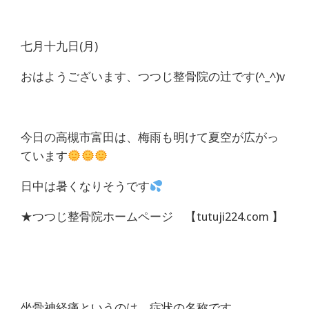
体
肩
七月十九日(月)
こ
おはようございます、つつじ整骨院の辻です(^_^)v
り
腰
今日の高槻市富田は、梅雨も明けて夏空が広がっ
ています
痛
日中は暑くなりそうです
坐
★つつじ整骨院ホームページ 【tutuji224.com 】
骨
神
経
坐骨神経痛というのは、症状の名称です。