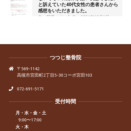
と訴えていた40代女性の患者さんから
感想をいただきました。
By:
院長 つじ
On:
2024年10月1日
昨年より腰の右側部分に激痛が走るよ
うになり困っていた、と訴えていた60
代男性の患者さんから感想をいただき
ました。
By:
院長 つじ
On:
2024年9月30日
抱っこひもで肩と背中がガチガチなん
です、 と訴えていた30代女性の患者さ
つつじ整骨院
んから感想をいただきました。
〒569-1142
By:
院長 つじ
On:
2024年9月25日
高槻市宮田町2丁目5-30コーポ宮田103
肩こり・頭痛からくる不安感を感じず
に日常生活をおくれるようになりた
い、 と訴えていた40代男性の患者さん
072-691-5171
から感想をいただきました。
By:
院長 つじ
On:
2024年9月21日
受付時間
左足のしびれと頭痛が辛いです、 と訴
えていた50代女性の患者さんから感想
月・水・金・土
をいただきました。
9:00〜17:00
By:
院長 つじ
On:
2024年9月16日
火・木