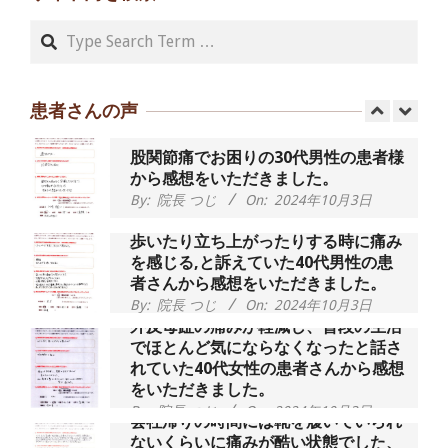
By:
院長 つじ
On:
2024年9月14日
Search
55歳 女性 【腰痛・坐骨神経痛】『可
動域が広くなって、動きがスムーズに
なってきました』
患者さんの声
By:
院長 つじ
On:
2025年2月3日
股関節痛でお困りの30代男性の患者様
から感想をいただきました。
By:
院長 つじ
On:
2024年10月3日
歩いたり立ち上がったりする時に痛み
を感じる,と訴えていた40代男性の患
者さんから感想をいただきました。
By:
院長 つじ
On:
2024年10月3日
外反母趾の痛みが軽減し、普段の生活
でほとんど気にならなくなったと話さ
れていた40代女性の患者さんから感想
をいただきました。
By:
院長 つじ
On:
2024年10月3日
会社帰りの時間には靴を履いていられ
ないくらいに痛みが酷い状態でした、