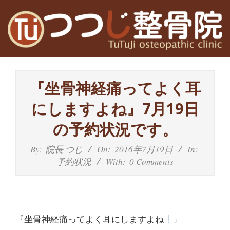
Skip
to
content
高
Primary
槻
Navigation
『坐骨神経痛ってよく耳
Menu
富
にしますよね』7月19日
田
の予約状況です。
茨
By:
院長 つじ
On:
2016年7月19日
In:
予約状況
With:
0 Comments
木
の
整
『坐骨神経痛ってよく耳にしますよね
』