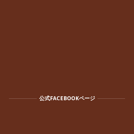
By:
院長 つじ
On:
2024年10月3日
公式FACEBOOKページ