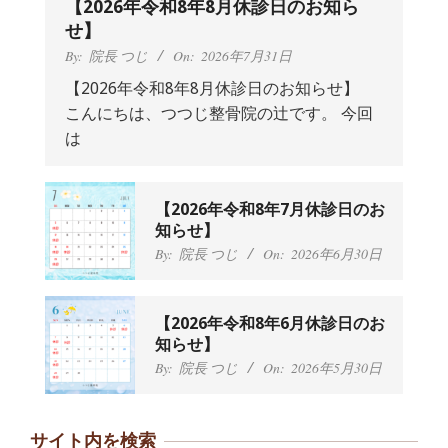
【2026年令和8年8月休診日のお知ら
せ】
By:
院長 つじ
On:
2026年7月31日
【2026年令和8年8月休診日のお知らせ】
こんにちは、つつじ整骨院の辻です。 今回
抱っこひもで肩と背中がガチガチなん
は
です、 と訴えていた30代女性の患者さ
んから感想をいただきました。
By:
院長 つじ
On:
2024年9月25日
肩こり・頭痛からくる不安感を感じず
【2026年令和8年7月休診日のお
に日常生活をおくれるようになりた
知らせ】
い、 と訴えていた40代男性の患者さん
By:
院長 つじ
On:
2026年6月30日
から感想をいただきました。
By:
院長 つじ
On:
2024年9月21日
左足のしびれと頭痛が辛いです、 と訴
【2026年令和8年6月休診日のお
えていた50代女性の患者さんから感想
知らせ】
をいただきました。
By:
院長 つじ
On:
2026年5月30日
By:
院長 つじ
On:
2024年9月16日
朝起き上がれないくらい腰が痛かった
です、 と訴えていた60代女性の患者さ
サイト内を検索
んから感想をいただきました。