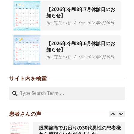
By:
院長 つじ
On:
2024年9月25日
肩こり・頭痛からくる不安感を感じず
【2026年令和8年7月休診日のお
に日常生活をおくれるようになりた
知らせ】
い、 と訴えていた40代男性の患者さん
By:
院長 つじ
On:
2026年6月30日
から感想をいただきました。
By:
院長 つじ
On:
2024年9月21日
左足のしびれと頭痛が辛いです、 と訴
【2026年令和8年6月休診日のお
えていた50代女性の患者さんから感想
知らせ】
をいただきました。
By:
院長 つじ
On:
2026年5月30日
By:
院長 つじ
On:
2024年9月16日
朝起き上がれないくらい腰が痛かった
です、 と訴えていた60代女性の患者さ
サイト内を検索
んから感想をいただきました。
By:
院長 つじ
On:
2024年9月14日
Search
55歳 女性 【腰痛・坐骨神経痛】『可
動域が広くなって、動きがスムーズに
なってきました』
患者さんの声
By:
院長 つじ
On:
2025年2月3日
股関節痛でお困りの30代男性の患者様