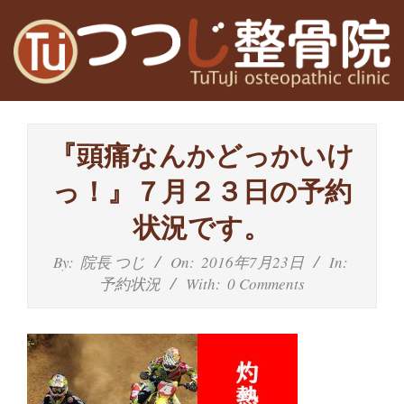
Skip
to
content
高
Primary
槻
Navigation
『頭痛なんかどっかいけ
Menu
富
っ！』７月２３日の予約
田
状況です。
茨
By:
院長 つじ
On:
2016年7月23日
In:
予約状況
With:
0 Comments
木
の
整