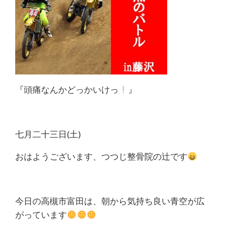
体
肩
こ
り
『頭痛なんかどっかいけっ
』
腰
痛
七月二十三日(土)
坐
おはようございます、つつじ整骨院の辻です
骨
神
今日の高槻市富田は、朝から気持ち良い青空が広
経
がっています