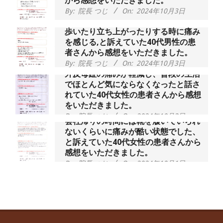
から感想をいただきました。
By:
院長 つじ
On:
2024年10月3日
歩いたり立ち上がったりする時に痛み
を感じる,と訴えていた40代男性の患
者さんから感想をいただきました。
By:
院長 つじ
On:
2024年10月3日
外反母趾の痛みが軽減し、普段の生活
でほとんど気にならなくなったと話さ
れていた40代女性の患者さんから感想
をいただきました。
By:
院長 つじ
On:
2024年10月3日
会社帰りの時間には靴を履いていられ
ないくらいに痛みが酷い状態でした、
と訴えていた40代女性の患者さんから
感想をいただきました。
By:
院長 つじ
On:
2024年10月1日
昨年より腰の右側部分に激痛が走るよ
うになり困っていた、と訴えていた60
代男性の患者さんから感想をいただき
ました。
By:
院長 つじ
On:
2024年9月30日
抱っこひもで肩と背中がガチガチなん