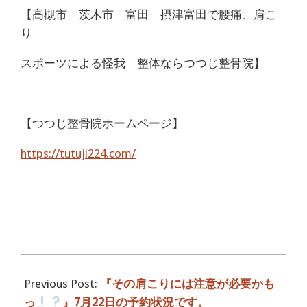
【高槻市 茨木市 富田 摂津富田で腰痛、肩こ
り
スポーツによる怪我 整体ならつつじ整骨院】
【つつじ整骨院ホームページ】
https://tutuji224.com/
2016-
07-
Previous Post:
『その肩こりには注意が必要かも
23
っ
』7月22日の予約状況です。