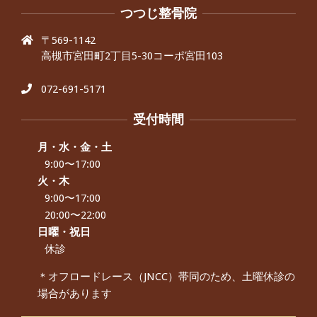
です、 と訴えていた30代女性の患者さ
つつじ整骨院
んから感想をいただきました。
〒569-1142
By:
院長 つじ
On:
2024年9月25日
高槻市宮田町2丁目5-30コーポ宮田103
肩こり・頭痛からくる不安感を感じず
に日常生活をおくれるようになりた
い、 と訴えていた40代男性の患者さん
072-691-5171
から感想をいただきました。
By:
院長 つじ
On:
2024年9月21日
受付時間
左足のしびれと頭痛が辛いです、 と訴
えていた50代女性の患者さんから感想
月・水・金・土
をいただきました。
9:00〜17:00
By:
院長 つじ
On:
2024年9月16日
火・木
9:00〜17:00
朝起き上がれないくらい腰が痛かった
です、 と訴えていた60代女性の患者さ
20:00〜22:00
んから感想をいただきました。
日曜・祝日
By:
院長 つじ
On:
2024年9月14日
休診
55歳 女性 【腰痛・坐骨神経痛】『可
＊オフロードレース（JNCC）帯同のため、土曜休診の
動域が広くなって、動きがスムーズに
場合があります
なってきました』
By:
院長 つじ
On:
2025年2月3日