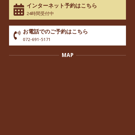
インターネット予約はこちら
股関節痛でお困りの30代男性の患者様
24時間受付中
から感想をいただきました。
By:
院長 つじ
On:
2024年10月3日
お電話でのご予約はこちら
歩いたり立ち上がったりする時に痛み
072-691-5171
を感じる,と訴えていた40代男性の患
者さんから感想をいただきました。
MAP
By:
院長 つじ
On:
2024年10月3日
外反母趾の痛みが軽減し、普段の生活
でほとんど気にならなくなったと話さ
れていた40代女性の患者さんから感想
をいただきました。
By:
院長 つじ
On:
2024年10月3日