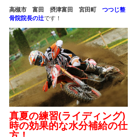
痛
高槻市 富田 摂津富田 宮田町
つつじ整
は
骨院院長の辻
です！
つ
つ
じ
整
骨
院
真夏の練習(ライディング)
時の効果的な水分補給の仕
方！