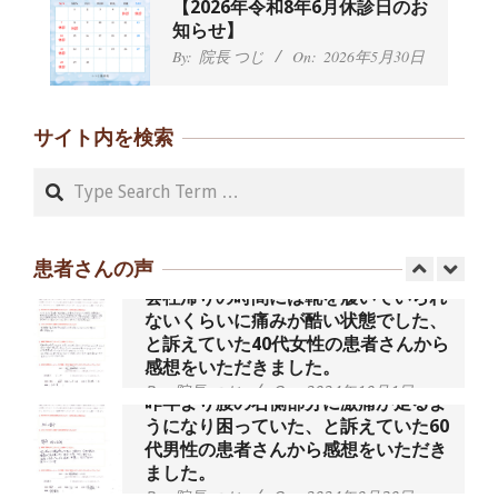
股関節痛でお困りの30代男性の患者様
【2026年令和8年6月休診日のお
から感想をいただきました。
知らせ】
By:
院長 つじ
On:
2024年10月3日
By:
院長 つじ
On:
2026年5月30日
歩いたり立ち上がったりする時に痛み
を感じる,と訴えていた40代男性の患
サイト内を検索
者さんから感想をいただきました。
By:
院長 つじ
On:
2024年10月3日
Search
外反母趾の痛みが軽減し、普段の生活
でほとんど気にならなくなったと話さ
れていた40代女性の患者さんから感想
をいただきました。
患者さんの声
By:
院長 つじ
On:
2024年10月3日
会社帰りの時間には靴を履いていられ
ないくらいに痛みが酷い状態でした、
と訴えていた40代女性の患者さんから
感想をいただきました。
By:
院長 つじ
On:
2024年10月1日
昨年より腰の右側部分に激痛が走るよ
うになり困っていた、と訴えていた60
代男性の患者さんから感想をいただき
ました。
By:
院長 つじ
On:
2024年9月30日