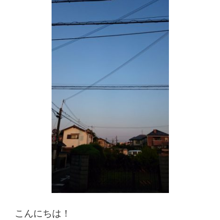
体
肩
こ
り
腰
痛
坐
骨
神
経
こんにちは！