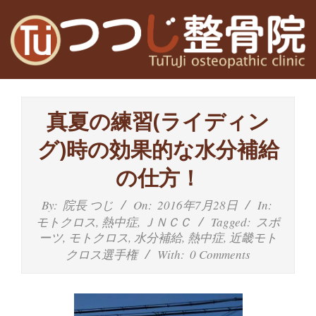
Skip
to
content
高
Primary
槻
Navigation
真夏の練習(ライディン
Menu
富
グ)時の効果的な水分補給
田
の仕方！
茨
By:
院長 つじ
On:
2016年7月28日
In:
モトクロス
,
熱中症
,
ＪＮＣＣ
Tagged:
スポ
木
ーツ
,
モトクロス
,
水分補給
,
熱中症
,
近畿モト
クロス選手権
With:
0 Comments
の
整