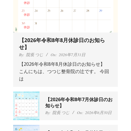
んから感想をいただきました。
By:
院長 つじ
On:
2024年9月25日
肩こり・頭痛からくる不安感を感じず
に日常生活をおくれるようになりた
い、 と訴えていた40代男性の患者さん
から感想をいただきました。
By:
院長 つじ
On:
2024年9月21日
【2026年令和8年8月休診日のお知ら
左足のしびれと頭痛が辛いです、 と訴
せ】
えていた50代女性の患者さんから感想
By:
院長 つじ
On:
2026年7月31日
をいただきました。
【2026年令和8年8月休診日のお知らせ】
By:
院長 つじ
On:
2024年9月16日
こんにちは、つつじ整骨院の辻です。 今回
朝起き上がれないくらい腰が痛かった
は
です、 と訴えていた60代女性の患者さ
んから感想をいただきました。
By:
院長 つじ
On:
2024年9月14日
【2026年令和8年7月休診日のお
55歳 女性 【腰痛・坐骨神経痛】『可
知らせ】
動域が広くなって、動きがスムーズに
By:
院長 つじ
On:
2026年6月30日
なってきました』
By:
院長 つじ
On:
2025年2月3日