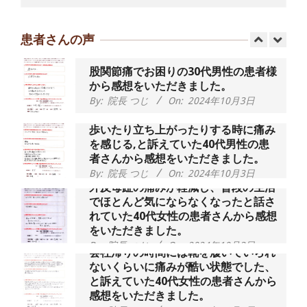
動域が広くなって、動きがスムーズに
なってきました』
患者さんの声
By:
院長 つじ
On:
2025年2月3日
股関節痛でお困りの30代男性の患者様
から感想をいただきました。
By:
院長 つじ
On:
2024年10月3日
歩いたり立ち上がったりする時に痛み
を感じる,と訴えていた40代男性の患
者さんから感想をいただきました。
By:
院長 つじ
On:
2024年10月3日
外反母趾の痛みが軽減し、普段の生活
でほとんど気にならなくなったと話さ
れていた40代女性の患者さんから感想
をいただきました。
By:
院長 つじ
On:
2024年10月3日
会社帰りの時間には靴を履いていられ
ないくらいに痛みが酷い状態でした、
と訴えていた40代女性の患者さんから
感想をいただきました。