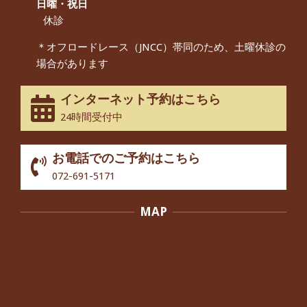
んから感想をいただきました。
日曜・祝日
By:
院長 つじ
On:
2024年9月14日
休診
55歳 女性 【腰痛・坐骨神経痛】『可
＊オフロードレース（JNCC）帯同のため、土曜休診の
動域が広くなって、動きがスムーズに
場合があります
なってきました』
By:
院長 つじ
On:
2025年2月3日
インターネット予約はこちら
股関節痛でお困りの30代男性の患者様
24時間受付中
から感想をいただきました。
By:
院長 つじ
On:
2024年10月3日
お電話でのご予約はこちら
歩いたり立ち上がったりする時に痛み
072-691-5171
を感じる,と訴えていた40代男性の患
者さんから感想をいただきました。
MAP
By:
院長 つじ
On:
2024年10月3日
外反母趾の痛みが軽減し、普段の生活
でほとんど気にならなくなったと話さ
れていた40代女性の患者さんから感想
をいただきました。
By:
院長 つじ
On:
2024年10月3日