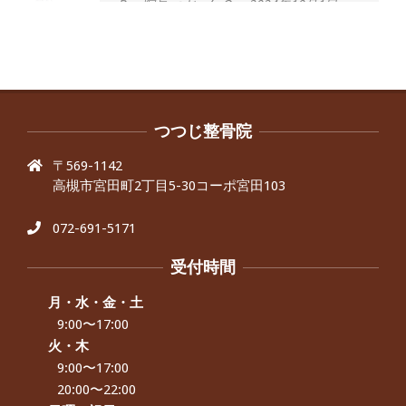
By:
院長 つじ
On:
2024年10月1日
昨年より腰の右側部分に激痛が走るよ
うになり困っていた、と訴えていた60
代男性の患者さんから感想をいただき
ました。
By:
院長 つじ
On:
2024年9月30日
抱っこひもで肩と背中がガチガチなん
です、 と訴えていた30代女性の患者さ
つつじ整骨院
んから感想をいただきました。
〒569-1142
By:
院長 つじ
On:
2024年9月25日
高槻市宮田町2丁目5-30コーポ宮田103
肩こり・頭痛からくる不安感を感じず
に日常生活をおくれるようになりた
い、 と訴えていた40代男性の患者さん
072-691-5171
から感想をいただきました。
By:
院長 つじ
On:
2024年9月21日
受付時間
左足のしびれと頭痛が辛いです、 と訴
えていた50代女性の患者さんから感想
月・水・金・土
をいただきました。
9:00〜17:00
By:
院長 つじ
On:
2024年9月16日
火・木
9:00〜17:00
朝起き上がれないくらい腰が痛かった
です、 と訴えていた60代女性の患者さ
20:00〜22:00