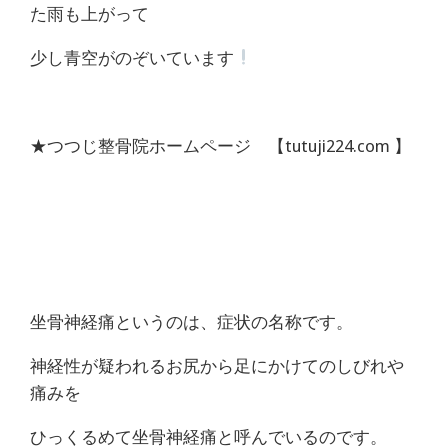
痛
た雨も上がって
は
少し青空がのぞいています
つ
つ
★つつじ整骨院ホームページ 【tutuji224.com 】
じ
整
骨
坐骨神経痛というのは、症状の名称です。
院
神経性が疑われるお尻から足にかけてのしびれや
痛みを
ひっくるめて坐骨神経痛と呼んでいるのです。