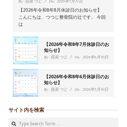
By:
院長 つじ
On:
2026年7月31日
【2026年令和8年8月休診日のお知らせ】
こんにちは、つつじ整骨院の辻です。 今回
抱っこひもで肩と背中がガチガチなん
は
です、 と訴えていた30代女性の患者さ
んから感想をいただきました。
By:
院長 つじ
On:
2024年9月25日
肩こり・頭痛からくる不安感を感じず
【2026年令和8年7月休診日のお
に日常生活をおくれるようになりた
知らせ】
い、 と訴えていた40代男性の患者さん
By:
院長 つじ
On:
2026年6月30日
から感想をいただきました。
By:
院長 つじ
On:
2024年9月21日
左足のしびれと頭痛が辛いです、 と訴
【2026年令和8年6月休診日のお
えていた50代女性の患者さんから感想
知らせ】
をいただきました。
By:
院長 つじ
On:
2026年5月30日
By:
院長 つじ
On:
2024年9月16日
朝起き上がれないくらい腰が痛かった
です、 と訴えていた60代女性の患者さ
サイト内を検索
んから感想をいただきました。
By:
院長 つじ
On:
2024年9月14日
Search
55歳 女性 【腰痛・坐骨神経痛】『可