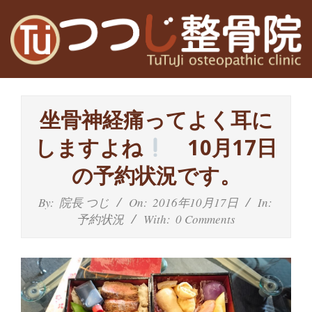
Skip
to
content
高
Primary
槻
Navigation
坐骨神経痛ってよく耳に
Menu
富
しますよね
10月17日
田
の予約状況です。
茨
By:
院長 つじ
On:
2016年10月17日
In:
予約状況
With:
0 Comments
木
の
整