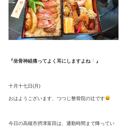
体
肩
こ
り
腰
『坐骨神経痛ってよく耳にしますよね
』
痛
坐
十月十七日(月)
骨
おはようございます、つつじ整骨院の辻です
神
経
今日の高槻市摂津富田は、通勤時間まで降ってい