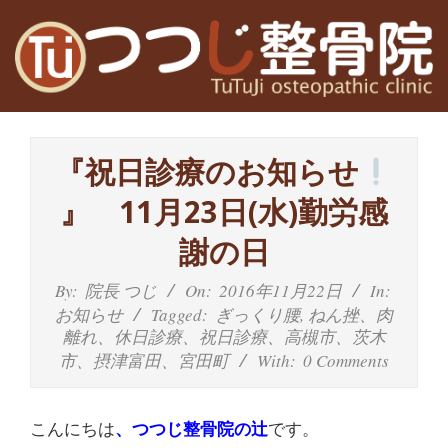
Skip
to
content
高
Primary
槻
Navigation
『祝日診療のお知らせ
Menu
富
』 11月23日(水)勤労感
田
謝の日
茨
By:
院長 つじ
On:
2016年11月22日
In:
お知らせ
Tagged:
ぎっくり腰
,
ねん挫、肉
木
離れ、休日診療、祝日診療、高槻市、茨木
市、摂津富田、宮田町
With:
0 Comments
の
整
こんにちは
、つつじ整骨院の辻
です。