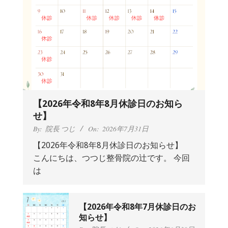
【2026年令和8年8月休診日のお知ら
せ】
By:
院長 つじ
On:
2026年7月31日
【2026年令和8年8月休診日のお知らせ】
こんにちは、つつじ整骨院の辻です。 今回
抱っこひもで肩と背中がガチガチなん
は
です、 と訴えていた30代女性の患者さ
んから感想をいただきました。
By:
院長 つじ
On:
2024年9月25日
肩こり・頭痛からくる不安感を感じず
【2026年令和8年7月休診日のお
に日常生活をおくれるようになりた
知らせ】
い、 と訴えていた40代男性の患者さん