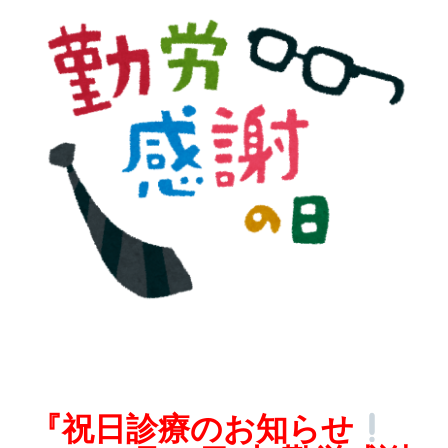
体
肩
こ
り
腰
痛
坐
骨
神
経
『祝日診療のお知らせ