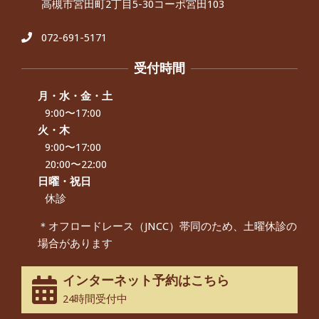
高槻市宮田町2丁目5-30コーポ宮田103
肩こり・頭痛からくる不安感を感じず
に日常生活をおくれるようになりた
い、 と訴えていた40代男性の患者さん
072-691-5171
から感想をいただきました。
By:
院長 つじ
On:
2024年9月21日
受付時間
左足のしびれと頭痛が辛いです、 と訴
えていた50代女性の患者さんから感想
月・水・金・土
をいただきました。
9:00〜17:00
By:
院長 つじ
On:
2024年9月16日
火・木
9:00〜17:00
朝起き上がれないくらい腰が痛かった
です、 と訴えていた60代女性の患者さ
20:00〜22:00
んから感想をいただきました。
日曜・祝日
By:
院長 つじ
On:
2024年9月14日
休診
55歳 女性 【腰痛・坐骨神経痛】『可
＊オフロードレース（JNCC）帯同のため、土曜休診の
動域が広くなって、動きがスムーズに
場合があります
なってきました』
By:
院長 つじ
On:
2025年2月3日
インターネット予約はこちら
股関節痛でお困りの30代男性の患者様
24時間受付中
から感想をいただきました。