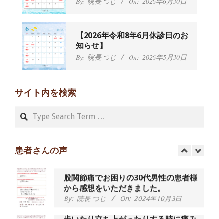
By:
院長 つじ
On:
2026年6月30日
から感想をいただきました。
By:
院長 つじ
On:
2024年9月21日
左足のしびれと頭痛が辛いです、 と訴
【2026年令和8年6月休診日のお
えていた50代女性の患者さんから感想
知らせ】
をいただきました。
By:
院長 つじ
On:
2026年5月30日
By:
院長 つじ
On:
2024年9月16日
朝起き上がれないくらい腰が痛かった
です、 と訴えていた60代女性の患者さ
サイト内を検索
んから感想をいただきました。
By:
院長 つじ
On:
2024年9月14日
Search
55歳 女性 【腰痛・坐骨神経痛】『可
動域が広くなって、動きがスムーズに
なってきました』
患者さんの声
By:
院長 つじ
On:
2025年2月3日
股関節痛でお困りの30代男性の患者様
から感想をいただきました。
By:
院長 つじ
On:
2024年10月3日
歩いたり立ち上がったりする時に痛み