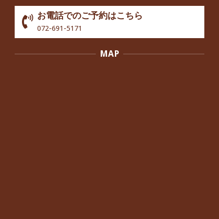
By:
院長 つじ
On:
2024年10月3日
お電話でのご予約はこちら
歩いたり立ち上がったりする時に痛み
072-691-5171
を感じる,と訴えていた40代男性の患
者さんから感想をいただきました。
MAP
By:
院長 つじ
On:
2024年10月3日
外反母趾の痛みが軽減し、普段の生活
でほとんど気にならなくなったと話さ
れていた40代女性の患者さんから感想
をいただきました。
By:
院長 つじ
On:
2024年10月3日