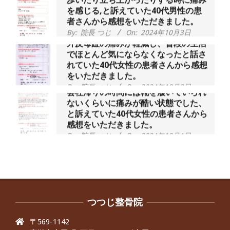
を感じる,と訴えていた40代男性の患
者さんから感想をいただきました。
By:
院長 つじ
On:
2024年10月3日
外反母趾の痛みが軽減し、普段の生活
でほとんど気にならなくなったと話さ
れていた40代女性の患者さんから感想
をいただきました。
By:
院長 つじ
On:
2024年10月3日
会社帰りの時間には靴を履いていられ
ないくらいに痛みが酷い状態でした、
と訴えていた40代女性の患者さんから
感想をいただきました。
By:
院長 つじ
On:
2024年10月1日
昨年より腰の右側部分に激痛が走るよ
うになり困っていた、と訴えていた60
代男性の患者さんから感想をいただき
ました。
By:
院長 つじ
On:
2024年9月30日
抱っこひもで肩と背中がガチガチなん
です、 と訴えていた30代女性の患者さ
つつじ整骨院
んから感想をいただきました。
〒569-1142
By:
院長 つじ
On:
2024年9月25日