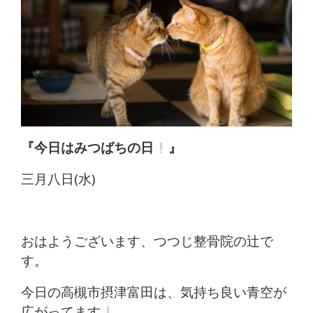
体
肩
こ
り
腰
『今日はみつばちの日
』
痛
三月八日(水)
坐
骨
おはようございます、つつじ整骨院の辻で
神
す。
経
今日の高槻市摂津富田は、気持ち良い青空が
広がってます