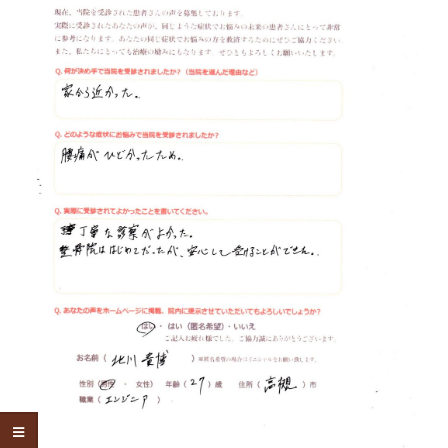
体
肩
こ
り
腰
痛
坐
骨
神
経