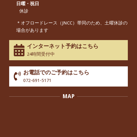
んから感想をいただきました。
日曜・祝日
By:
院長 つじ
On:
2024年9月14日
休診
55歳 女性 【腰痛・坐骨神経痛】『可
＊オフロードレース（JNCC）帯同のため、土曜休診の
動域が広くなって、動きがスムーズに
場合があります
なってきました』
By:
院長 つじ
On:
2025年2月3日
インターネット予約はこちら
股関節痛でお困りの30代男性の患者様
24時間受付中
から感想をいただきました。
By:
院長 つじ
On:
2024年10月3日
お電話でのご予約はこちら
歩いたり立ち上がったりする時に痛み
072-691-5171
を感じる,と訴えていた40代男性の患
者さんから感想をいただきました。
MAP
By:
院長 つじ
On:
2024年10月3日
外反母趾の痛みが軽減し、普段の生活
でほとんど気にならなくなったと話さ
れていた40代女性の患者さんから感想
をいただきました。
By:
院長 つじ
On:
2024年10月3日