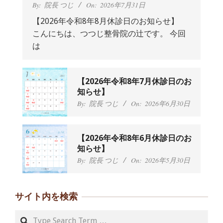
By:
院長 つじ
On:
2026年7月31日
【2026年令和8年8月休診日のお知らせ】
こんにちは、つつじ整骨院の辻です。 今回
抱っこひもで肩と背中がガチガチなん
は
です、 と訴えていた30代女性の患者さ
んから感想をいただきました。
By:
院長 つじ
On:
2024年9月25日
肩こり・頭痛からくる不安感を感じず
【2026年令和8年7月休診日のお
に日常生活をおくれるようになりた
知らせ】
い、 と訴えていた40代男性の患者さん
By:
院長 つじ
On:
2026年6月30日
から感想をいただきました。
By:
院長 つじ
On:
2024年9月21日
左足のしびれと頭痛が辛いです、 と訴
【2026年令和8年6月休診日のお
えていた50代女性の患者さんから感想
知らせ】
をいただきました。
By:
院長 つじ
On:
2026年5月30日
By:
院長 つじ
On:
2024年9月16日
朝起き上がれないくらい腰が痛かった
です、 と訴えていた60代女性の患者さ
サイト内を検索
んから感想をいただきました。
By:
院長 つじ
On:
2024年9月14日
Search