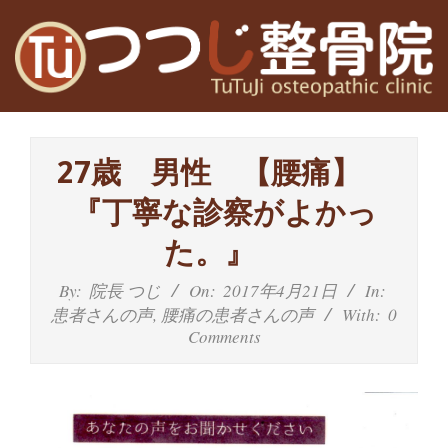
Skip
to
content
高
Primary
槻
Navigation
27歳 男性 【腰痛】
Menu
富
『丁寧な診察がよかっ
田
た。』
茨
By:
院長 つじ
On:
2017年4月21日
In:
患者さんの声
,
腰痛の患者さんの声
With:
0
木
Comments
の
整