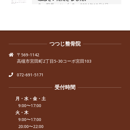
By:
院長 つじ
On:
2024年10月1日
昨年より腰の右側部分に激痛が走るよ
うになり困っていた、と訴えていた60
代男性の患者さんから感想をいただき
ました。
By:
院長 つじ
On:
2024年9月30日
抱っこひもで肩と背中がガチガチなん
です、 と訴えていた30代女性の患者さ
つつじ整骨院
んから感想をいただきました。
〒569-1142
By:
院長 つじ
On:
2024年9月25日
高槻市宮田町2丁目5-30コーポ宮田103
肩こり・頭痛からくる不安感を感じず
に日常生活をおくれるようになりた
い、 と訴えていた40代男性の患者さん
072-691-5171
から感想をいただきました。
By:
院長 つじ
On:
2024年9月21日
受付時間
左足のしびれと頭痛が辛いです、 と訴
えていた50代女性の患者さんから感想
月・水・金・土
をいただきました。
9:00〜17:00
By:
院長 つじ
On:
2024年9月16日
火・木
9:00〜17:00
朝起き上がれないくらい腰が痛かった
です、 と訴えていた60代女性の患者さ
20:00〜22:00