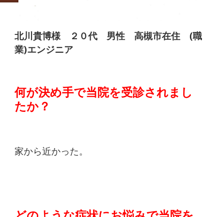
痛
は
北川貴博様 ２０代 男性 高槻市在住 (職
つ
業)エンジニア
つ
何が決め手で当院を受診されまし
じ
たか？
整
骨
家から近かった。
院
どのような症状にお悩みで当院を