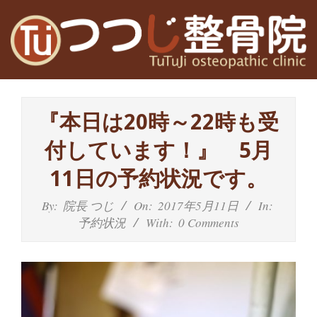
Skip
to
content
高
Primary
槻
Navigation
『本日は20時～22時も受
Menu
富
付しています！』 5月
田
11日の予約状況です。
茨
By:
院長 つじ
On:
2017年5月11日
In:
予約状況
With:
0 Comments
木
の
整