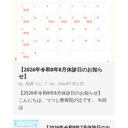
【2026年令和8年8月休診日のお知ら
せ】
By:
院長 つじ
On:
2026年7月31日
【2026年令和8年8月休診日のお知らせ】
こんにちは、つつじ整骨院の辻です。 今回
抱っこひもで肩と背中がガチガチなん
は
です、 と訴えていた30代女性の患者さ
んから感想をいただきました。
By:
院長 つじ
On:
2024年9月25日
肩こり・頭痛からくる不安感を感じず
【2026年令和8年7月休診日のお