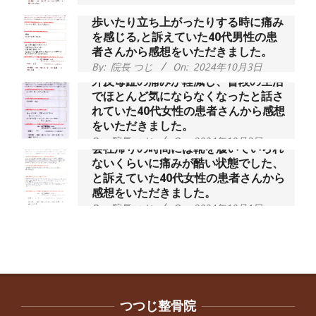
歩いたり立ち上がったりする時に痛み
を感じる,と訴えていた40代男性の患
者さんから感想をいただきました。
By:
院長 つじ
On:
2024年10月3日
外反母趾の痛みが軽減し、普段の生活
でほとんど気にならなくなったと話さ
れていた40代女性の患者さんから感想
をいただきました。
By:
院長 つじ
On:
2024年10月3日
会社帰りの時間には靴を履いていられ
ないくらいに痛みが酷い状態でした、
と訴えていた40代女性の患者さんから
感想をいただきました。
By:
院長 つじ
On:
2024年10月1日
昨年より腰の右側部分に激痛が走るよ
うになり困っていた、と訴えていた60
代男性の患者さんから感想をいただき
ました。
By:
院長 つじ
On:
2024年9月30日
抱っこひもで肩と背中がガチガチなん
です、 と訴えていた30代女性の患者さ
つつじ整骨院