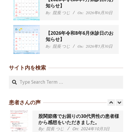
に日常生活をおくれるようになりた
知らせ】
い、 と訴えていた40代男性の患者さん
By:
院長 つじ
On:
2026年6月30日
から感想をいただきました。
By:
院長 つじ
On:
2024年9月21日
左足のしびれと頭痛が辛いです、 と訴
【2026年令和8年6月休診日のお
えていた50代女性の患者さんから感想
知らせ】
をいただきました。
By:
院長 つじ
On:
2026年5月30日
By:
院長 つじ
On:
2024年9月16日
朝起き上がれないくらい腰が痛かった
です、 と訴えていた60代女性の患者さ
サイト内を検索
んから感想をいただきました。
By:
院長 つじ
On:
2024年9月14日
Search
55歳 女性 【腰痛・坐骨神経痛】『可
動域が広くなって、動きがスムーズに
なってきました』
患者さんの声
By:
院長 つじ
On:
2025年2月3日
股関節痛でお困りの30代男性の患者様
から感想をいただきました。
By:
院長 つじ
On:
2024年10月3日