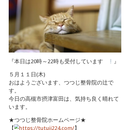
体
肩
こ
り
腰
『本日は20時～22時も受付しています
』
痛
５月１１日(木)
坐
おはようございます、つつじ整骨院の辻で
す。
骨
今日の高槻市摂津富田は、気持ち良く晴れて
神
います。
経
★つつじ整骨院ホームページ★
【
https://tutuji224.com/
】