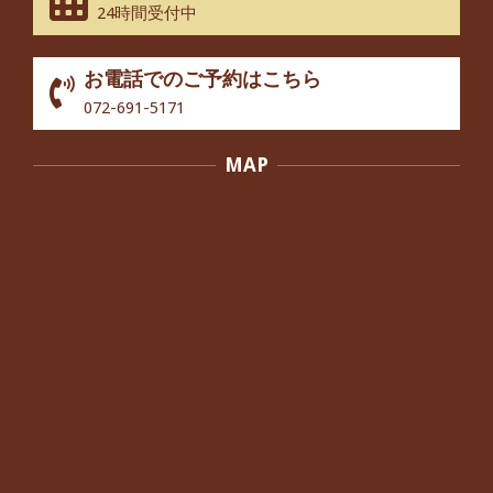
股関節痛でお困りの30代男性の患者様
24時間受付中
から感想をいただきました。
By:
院長 つじ
On:
2024年10月3日
お電話でのご予約はこちら
歩いたり立ち上がったりする時に痛み
072-691-5171
を感じる,と訴えていた40代男性の患
者さんから感想をいただきました。
MAP
By:
院長 つじ
On:
2024年10月3日
外反母趾の痛みが軽減し、普段の生活
でほとんど気にならなくなったと話さ
れていた40代女性の患者さんから感想
をいただきました。
By:
院長 つじ
On:
2024年10月3日