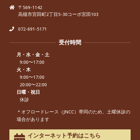
んから感想をいただきました。
〒569-1142
By:
院長 つじ
On:
2024年9月25日
高槻市宮田町2丁目5-30コーポ宮田103
肩こり・頭痛からくる不安感を感じず
に日常生活をおくれるようになりた
い、 と訴えていた40代男性の患者さん
072-691-5171
から感想をいただきました。
By:
院長 つじ
On:
2024年9月21日
受付時間
左足のしびれと頭痛が辛いです、 と訴
えていた50代女性の患者さんから感想
月・水・金・土
をいただきました。
9:00〜17:00
By:
院長 つじ
On:
2024年9月16日
火・木
9:00〜17:00
朝起き上がれないくらい腰が痛かった
です、 と訴えていた60代女性の患者さ
20:00〜22:00
んから感想をいただきました。
日曜・祝日
By:
院長 つじ
On:
2024年9月14日
休診
55歳 女性 【腰痛・坐骨神経痛】『可
＊オフロードレース（JNCC）帯同のため、土曜休診の
動域が広くなって、動きがスムーズに
場合があります
なってきました』
By:
院長 つじ
On:
2025年2月3日
インターネット予約はこちら