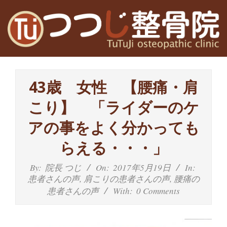
Skip
to
content
高
Primary
槻
Navigation
43歳 女性 【腰痛・肩
Menu
富
こり】 「ライダーのケ
田
アの事をよく分かっても
茨
らえる・・・」
木
By:
院長 つじ
On:
2017年5月19日
In:
患者さんの声
,
肩こりの患者さんの声
,
腰痛の
の
患者さんの声
With:
0 Comments
整