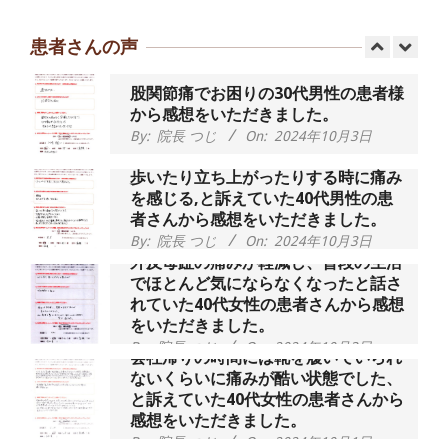
動域が広くなって、動きがスムーズに
なってきました』
患者さんの声
By:
院長 つじ
On:
2025年2月3日
股関節痛でお困りの30代男性の患者様
から感想をいただきました。
By:
院長 つじ
On:
2024年10月3日
歩いたり立ち上がったりする時に痛み
を感じる,と訴えていた40代男性の患
者さんから感想をいただきました。
By:
院長 つじ
On:
2024年10月3日
外反母趾の痛みが軽減し、普段の生活
でほとんど気にならなくなったと話さ
れていた40代女性の患者さんから感想
をいただきました。
By:
院長 つじ
On:
2024年10月3日
会社帰りの時間には靴を履いていられ
ないくらいに痛みが酷い状態でした、
と訴えていた40代女性の患者さんから
感想をいただきました。
By:
院長 つじ
On:
2024年10月1日