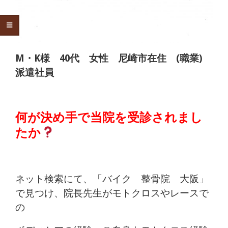
痛
は
つ
M・K様 40代 女性 尼崎市在住 (職業)
派遣社員
つ
じ
何が決め手で当院を受診されまし
整
たか
骨
院
ネット検索にて、「バイク 整骨院 大阪」
で見つけ、院長先生がモトクロスやレースで
の