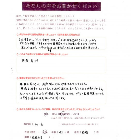
体
肩
こ
り
腰
痛
坐
骨
神
経