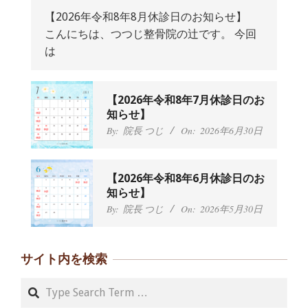
【2026年令和8年8月休診日のお知らせ】
こんにちは、つつじ整骨院の辻です。 今回
抱っこひもで肩と背中がガチガチなん
は
です、 と訴えていた30代女性の患者さ
んから感想をいただきました。
By:
院長 つじ
On:
2024年9月25日
肩こり・頭痛からくる不安感を感じず
【2026年令和8年7月休診日のお
に日常生活をおくれるようになりた
知らせ】
い、 と訴えていた40代男性の患者さん
By:
院長 つじ
On:
2026年6月30日
から感想をいただきました。
By:
院長 つじ
On:
2024年9月21日
左足のしびれと頭痛が辛いです、 と訴
【2026年令和8年6月休診日のお
えていた50代女性の患者さんから感想
知らせ】
をいただきました。
By:
院長 つじ
On:
2026年5月30日
By:
院長 つじ
On:
2024年9月16日
朝起き上がれないくらい腰が痛かった
です、 と訴えていた60代女性の患者さ
サイト内を検索
んから感想をいただきました。
By:
院長 つじ
On:
2024年9月14日
Search
55歳 女性 【腰痛・坐骨神経痛】『可