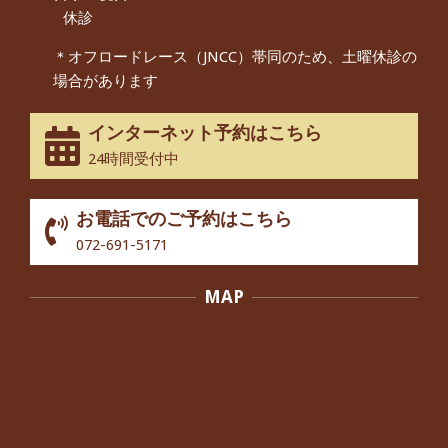
By:
院長 つじ
On:
2024年9月14日
休診
55歳 女性 【腰痛・坐骨神経痛】『可
＊オフロードレース（JNCC）帯同のため、土曜休診の
動域が広くなって、動きがスムーズに
場合があります
なってきました』
By:
院長 つじ
On:
2025年2月3日
インターネット予約はこちら
股関節痛でお困りの30代男性の患者様
24時間受付中
から感想をいただきました。
By:
院長 つじ
On:
2024年10月3日
お電話でのご予約はこちら
歩いたり立ち上がったりする時に痛み
072-691-5171
を感じる,と訴えていた40代男性の患
者さんから感想をいただきました。
MAP
By:
院長 つじ
On:
2024年10月3日
外反母趾の痛みが軽減し、普段の生活
でほとんど気にならなくなったと話さ
れていた40代女性の患者さんから感想
をいただきました。
By:
院長 つじ
On:
2024年10月3日