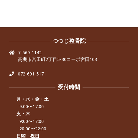
昨年より腰の右側部分に激痛が走るよ
うになり困っていた、と訴えていた60
代男性の患者さんから感想をいただき
ました。
By:
院長 つじ
On:
2024年9月30日
抱っこひもで肩と背中がガチガチなん
です、 と訴えていた30代女性の患者さ
つつじ整骨院
んから感想をいただきました。
〒569-1142
By:
院長 つじ
On:
2024年9月25日
高槻市宮田町2丁目5-30コーポ宮田103
肩こり・頭痛からくる不安感を感じず
に日常生活をおくれるようになりた
い、 と訴えていた40代男性の患者さん
072-691-5171
から感想をいただきました。
By:
院長 つじ
On:
2024年9月21日
受付時間
左足のしびれと頭痛が辛いです、 と訴
えていた50代女性の患者さんから感想
月・水・金・土
をいただきました。
9:00〜17:00
By:
院長 つじ
On:
2024年9月16日
火・木
9:00〜17:00
朝起き上がれないくらい腰が痛かった
です、 と訴えていた60代女性の患者さ
20:00〜22:00
んから感想をいただきました。
日曜・祝日