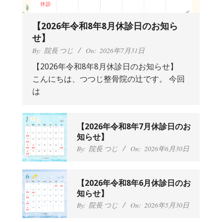
【2026年令和8年8月休診日のお知ら
せ】
By:
院長 つじ
On:
2026年7月31日
【2026年令和8年8月休診日のお知らせ】
こんにちは、つつじ整骨院の辻です。 今回
抱っこひもで肩と背中がガチガチなん
は
です、 と訴えていた30代女性の患者さ
んから感想をいただきました。
By:
院長 つじ
On:
2024年9月25日
肩こり・頭痛からくる不安感を感じず
【2026年令和8年7月休診日のお
に日常生活をおくれるようになりた
知らせ】
い、 と訴えていた40代男性の患者さん
By:
院長 つじ
On:
2026年6月30日
から感想をいただきました。
By:
院長 つじ
On:
2024年9月21日
左足のしびれと頭痛が辛いです、 と訴
【2026年令和8年6月休診日のお
えていた50代女性の患者さんから感想
知らせ】
をいただきました。
By:
院長 つじ
On:
2026年5月30日
By:
院長 つじ
On:
2024年9月16日