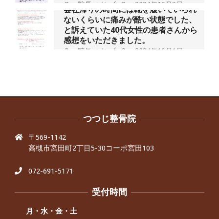
By:
院長 つじ
On:
2024年10月3日
会社帰りの時間には靴を履いていられ
ないくらいに痛みが酷い状態でした、
と訴えていた40代女性の患者さんから
感想をいただきました。
By:
院長 つじ
On:
2024年10月1日
昨年より腰の右側部分に激痛が走るよ
うになり困っていた、と訴えていた60
代男性の患者さんから感想をいただき
ました。
By:
院長 つじ
On:
2024年9月30日
抱っこひもで肩と背中がガチガチなん
です、 と訴えていた30代女性の患者さ
つつじ整骨院
んから感想をいただきました。
〒569-1142
By:
院長 つじ
On:
2024年9月25日
高槻市宮田町2丁目5-30コーポ宮田103
肩こり・頭痛からくる不安感を感じず
に日常生活をおくれるようになりた
い、 と訴えていた40代男性の患者さん
072-691-5171
から感想をいただきました。
By:
院長 つじ
On:
2024年9月21日
受付時間
左足のしびれと頭痛が辛いです、 と訴
えていた50代女性の患者さんから感想
月・水・金・土