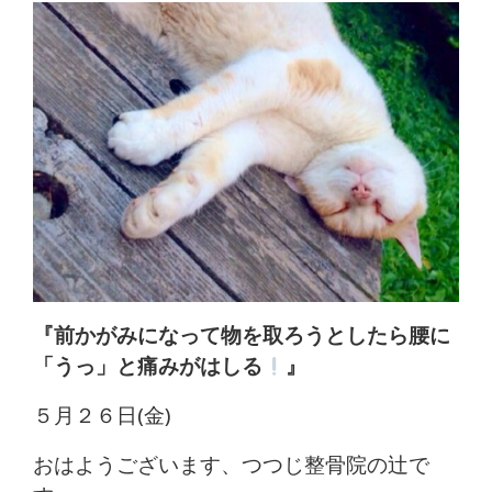
体
肩
こ
り
腰
痛
坐
『前かがみになって物を取ろうとしたら腰に
骨
「うっ」と痛みがはしる
』
神
５月２６日(金)
経
おはようございます、つつじ整骨院の辻で