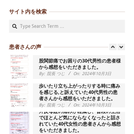
朝起き上がれないくらい腰が痛かった
です、 と訴えていた60代女性の患者さ
サイト内を検索
んから感想をいただきました。
By:
院長 つじ
On:
2024年9月14日
Search
55歳 女性 【腰痛・坐骨神経痛】『可
動域が広くなって、動きがスムーズに
なってきました』
患者さんの声
By:
院長 つじ
On:
2025年2月3日
股関節痛でお困りの30代男性の患者様
から感想をいただきました。
By:
院長 つじ
On:
2024年10月3日
歩いたり立ち上がったりする時に痛み
を感じる,と訴えていた40代男性の患
者さんから感想をいただきました。
By:
院長 つじ
On:
2024年10月3日
外反母趾の痛みが軽減し、普段の生活
でほとんど気にならなくなったと話さ
れていた40代女性の患者さんから感想
をいただきました。