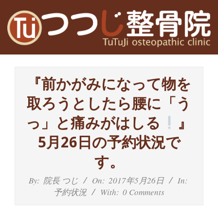
Skip
to
content
高
Primary
槻
Navigation
『前かがみになって物を
Menu
富
取ろうとしたら腰に「う
田
っ」と痛みがはしる
』
茨
5月26日の予約状況で
木
す。
の
By:
院長 つじ
On:
2017年5月26日
In:
予約状況
With:
0 Comments
整