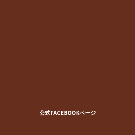
れていた40代女性の患者さんから感想
をいただきました。
By:
院長 つじ
On:
2024年10月3日
公式FACEBOOKページ