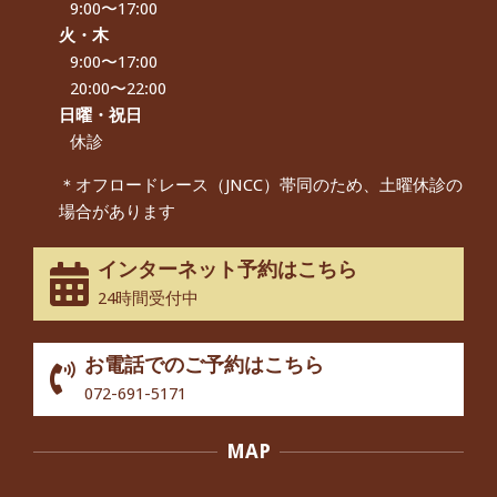
をいただきました。
9:00〜17:00
By:
院長 つじ
On:
2024年9月16日
火・木
9:00〜17:00
朝起き上がれないくらい腰が痛かった
です、 と訴えていた60代女性の患者さ
20:00〜22:00
んから感想をいただきました。
日曜・祝日
By:
院長 つじ
On:
2024年9月14日
休診
55歳 女性 【腰痛・坐骨神経痛】『可
＊オフロードレース（JNCC）帯同のため、土曜休診の
動域が広くなって、動きがスムーズに
場合があります
なってきました』
By:
院長 つじ
On:
2025年2月3日
インターネット予約はこちら
股関節痛でお困りの30代男性の患者様
24時間受付中
から感想をいただきました。
By:
院長 つじ
On:
2024年10月3日
お電話でのご予約はこちら
歩いたり立ち上がったりする時に痛み
072-691-5171
を感じる,と訴えていた40代男性の患
者さんから感想をいただきました。
MAP
By:
院長 つじ
On:
2024年10月3日
外反母趾の痛みが軽減し、普段の生活
でほとんど気にならなくなったと話さ