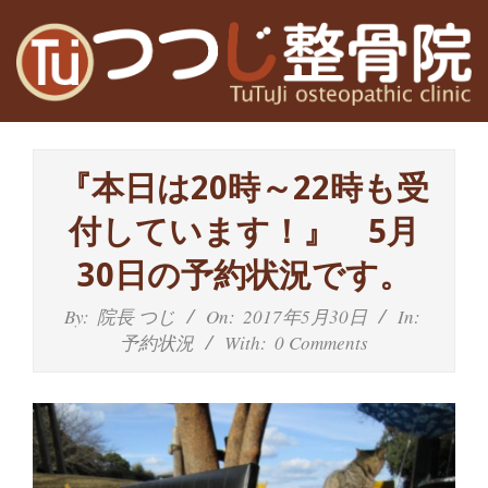
Skip
to
content
高
Primary
槻
Navigation
『本日は20時～22時も受
Menu
富
付しています！』 5月
田
30日の予約状況です。
茨
By:
院長 つじ
On:
2017年5月30日
In:
予約状況
With:
0 Comments
木
の
整