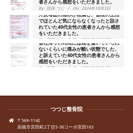
者さんから感想をいただきました。
By:
院長 つじ
On:
2024年10月3日
外反母趾の痛みが軽減し、普段の生活
でほとんど気にならなくなったと話さ
れていた40代女性の患者さんから感想
をいただきました。
By:
院長 つじ
On:
2024年10月3日
会社帰りの時間には靴を履いていられ
ないくらいに痛みが酷い状態でした、
と訴えていた40代女性の患者さんから
感想をいただきました。
By:
院長 つじ
On:
2024年10月1日
昨年より腰の右側部分に激痛が走るよ
うになり困っていた、と訴えていた60
代男性の患者さんから感想をいただき
ました。
By:
院長 つじ
On:
2024年9月30日
抱っこひもで肩と背中がガチガチなん
です、 と訴えていた30代女性の患者さ
つつじ整骨院
んから感想をいただきました。
〒569-1142
By:
院長 つじ
On:
2024年9月25日
高槻市宮田町2丁目5-30コーポ宮田103
肩こり・頭痛からくる不安感を感じず