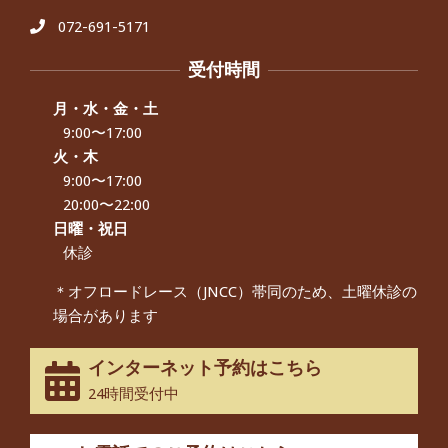
に日常生活をおくれるようになりた
い、 と訴えていた40代男性の患者さん
072-691-5171
から感想をいただきました。
By:
院長 つじ
On:
2024年9月21日
受付時間
左足のしびれと頭痛が辛いです、 と訴
えていた50代女性の患者さんから感想
月・水・金・土
をいただきました。
9:00〜17:00
By:
院長 つじ
On:
2024年9月16日
火・木
9:00〜17:00
朝起き上がれないくらい腰が痛かった
です、 と訴えていた60代女性の患者さ
20:00〜22:00
んから感想をいただきました。
日曜・祝日
By:
院長 つじ
On:
2024年9月14日
休診
55歳 女性 【腰痛・坐骨神経痛】『可
＊オフロードレース（JNCC）帯同のため、土曜休診の
動域が広くなって、動きがスムーズに
場合があります
なってきました』
By:
院長 つじ
On:
2025年2月3日
インターネット予約はこちら
股関節痛でお困りの30代男性の患者様
24時間受付中
から感想をいただきました。
By:
院長 つじ
On:
2024年10月3日