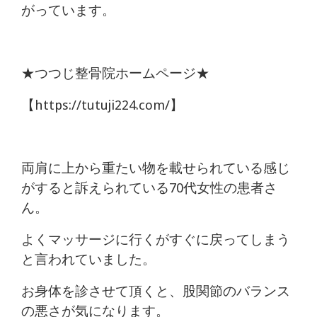
痛
がっています。
は
つ
★つつじ整骨院ホームページ★
つ
【https://tutuji224.com/】
じ
整
両肩に上から重たい物を載せられている感じ
がすると訴えられている70代女性の患者さ
骨
ん。
院
よくマッサージに行くがすぐに戻ってしまう
と言われていました。
お身体を診させて頂くと、股関節のバランス
の悪さが気になります。