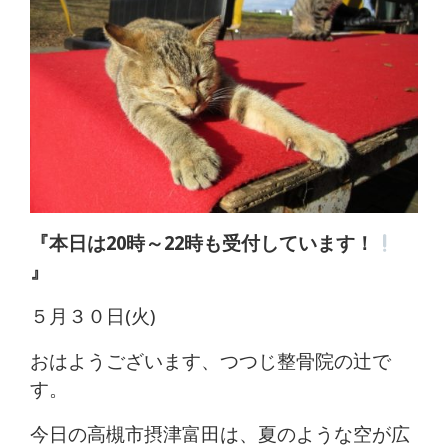
体
肩
こ
り
腰
痛
『本日は20時～22時も受付しています！
』
坐
５月３０日(火)
骨
おはようございます、つつじ整骨院の辻で
神
す。
経
今日の高槻市摂津富田は、夏のような空が広