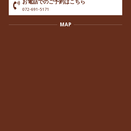
お電話でのご予約はこちら
歩いたり立ち上がったりする時に痛み
072-691-5171
を感じる,と訴えていた40代男性の患
者さんから感想をいただきました。
MAP
By:
院長 つじ
On:
2024年10月3日
外反母趾の痛みが軽減し、普段の生活
でほとんど気にならなくなったと話さ
れていた40代女性の患者さんから感想
をいただきました。
By:
院長 つじ
On:
2024年10月3日