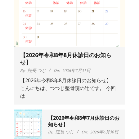
【2026年令和8年8月休診日のお知ら
せ】
By:
院長 つじ
On:
2026年7月31日
【2026年令和8年8月休診日のお知らせ】
こんにちは、つつじ整骨院の辻です。 今回
抱っこひもで肩と背中がガチガチなん
は
です、 と訴えていた30代女性の患者さ
んから感想をいただきました。
By:
院長 つじ
On:
2024年9月25日
肩こり・頭痛からくる不安感を感じず
【2026年令和8年7月休診日のお
に日常生活をおくれるようになりた
知らせ】
い、 と訴えていた40代男性の患者さん
By:
院長 つじ
On:
2026年6月30日
から感想をいただきました。