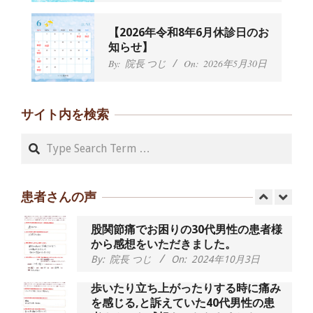
By:
院長 つじ
On:
2024年9月21日
左足のしびれと頭痛が辛いです、 と訴
【2026年令和8年6月休診日のお
えていた50代女性の患者さんから感想
知らせ】
をいただきました。
By:
院長 つじ
On:
2026年5月30日
By:
院長 つじ
On:
2024年9月16日
朝起き上がれないくらい腰が痛かった
です、 と訴えていた60代女性の患者さ
サイト内を検索
んから感想をいただきました。
By:
院長 つじ
On:
2024年9月14日
Search
55歳 女性 【腰痛・坐骨神経痛】『可
動域が広くなって、動きがスムーズに
なってきました』
患者さんの声
By:
院長 つじ
On:
2025年2月3日
股関節痛でお困りの30代男性の患者様
から感想をいただきました。
By:
院長 つじ
On:
2024年10月3日
歩いたり立ち上がったりする時に痛み
を感じる,と訴えていた40代男性の患