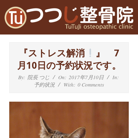
Skip
to
content
高
Primary
槻
Navigation
『ストレス解消
』 7
Menu
富
月10日の予約状況です。
田
By:
院長 つじ
On:
2017年7月10日
In:
予約状況
With:
0 Comments
茨
木
の
整