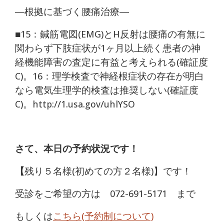
―根拠に基づく腰痛治療―
■15：鍼筋電図(EMG)とH反射は腰痛の有無に
関わらず下肢症状が1ヶ月以上続く患者の神
経機能障害の査定に有益と考えられる(確証度
C)。16：理学検査で神経根症状の存在が明白
なら電気生理学的検査は推奨しない(確証度
C)。http://1.usa.gov/uhlYSO
さて、本日の予約状況です！
【
残り５名様(初めての方２名様)】です！
受診をご希望の方は
072-691-5171
まで
もしくは
こちら(予約制について)