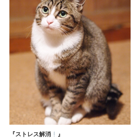
体
肩
こ
り
腰
痛
坐
骨
神
経
『ストレス解消
』