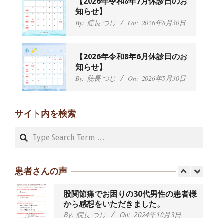
【2026年令和8年7月休診日のお
に日常生活をおくれるようになりた
知らせ】
い、 と訴えていた40代男性の患者さん
By:
院長 つじ
On:
2026年6月30日
から感想をいただきました。
By:
院長 つじ
On:
2024年9月21日
左足のしびれと頭痛が辛いです、 と訴
【2026年令和8年6月休診日のお
えていた50代女性の患者さんから感想
知らせ】
をいただきました。
By:
院長 つじ
On:
2026年5月30日
By:
院長 つじ
On:
2024年9月16日
朝起き上がれないくらい腰が痛かった
です、 と訴えていた60代女性の患者さ
サイト内を検索
んから感想をいただきました。
By:
院長 つじ
On:
2024年9月14日
Search
55歳 女性 【腰痛・坐骨神経痛】『可
動域が広くなって、動きがスムーズに
なってきました』
患者さんの声
By:
院長 つじ
On:
2025年2月3日
股関節痛でお困りの30代男性の患者様
から感想をいただきました。
By:
院長 つじ
On:
2024年10月3日