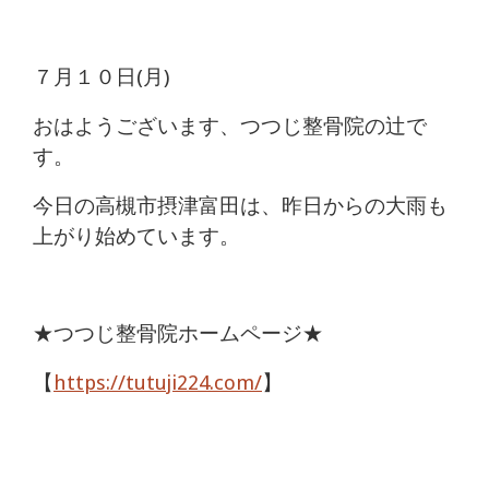
痛
は
７月１０日(月)
つ
おはようございます、つつじ整骨院の辻で
す。
つ
今日の高槻市摂津富田は、昨日からの大雨も
じ
上がり始めています。
整
骨
★つつじ整骨院ホームページ★
院
【
https://tutuji224.com/
】