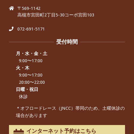
んから感想をいただきました。
〒569-1142
By:
院長 つじ
On:
2024年9月25日
高槻市宮田町2丁目5-30コーポ宮田103
肩こり・頭痛からくる不安感を感じず
に日常生活をおくれるようになりた
い、 と訴えていた40代男性の患者さん
072-691-5171
から感想をいただきました。
By:
院長 つじ
On:
2024年9月21日
受付時間
左足のしびれと頭痛が辛いです、 と訴
えていた50代女性の患者さんから感想
月・水・金・土
をいただきました。
9:00〜17:00
By:
院長 つじ
On:
2024年9月16日
火・木
9:00〜17:00
朝起き上がれないくらい腰が痛かった
です、 と訴えていた60代女性の患者さ
20:00〜22:00
んから感想をいただきました。
日曜・祝日
By:
院長 つじ
On:
2024年9月14日
休診
55歳 女性 【腰痛・坐骨神経痛】『可
＊オフロードレース（JNCC）帯同のため、土曜休診の
動域が広くなって、動きがスムーズに
場合があります
なってきました』
By:
院長 つじ
On:
2025年2月3日
インターネット予約はこちら