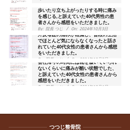
歩いたり立ち上がったりする時に痛み
を感じる,と訴えていた40代男性の患
者さんから感想をいただきました。
By:
院長 つじ
On:
2024年10月3日
外反母趾の痛みが軽減し、普段の生活
でほとんど気にならなくなったと話さ
れていた40代女性の患者さんから感想
をいただきました。
By:
院長 つじ
On:
2024年10月3日
会社帰りの時間には靴を履いていられ
ないくらいに痛みが酷い状態でした、
と訴えていた40代女性の患者さんから
感想をいただきました。
By:
院長 つじ
On:
2024年10月1日
昨年より腰の右側部分に激痛が走るよ
うになり困っていた、と訴えていた60
代男性の患者さんから感想をいただき
ました。
By:
院長 つじ
On:
2024年9月30日
抱っこひもで肩と背中がガチガチなん
です、 と訴えていた30代女性の患者さ
つつじ整骨院