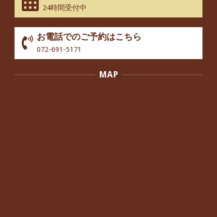
股関節痛でお困りの30代男性の患者様
24時間受付中
から感想をいただきました。
By:
院長 つじ
On:
2024年10月3日
お電話でのご予約はこちら
歩いたり立ち上がったりする時に痛み
072-691-5171
を感じる,と訴えていた40代男性の患
者さんから感想をいただきました。
MAP
By:
院長 つじ
On:
2024年10月3日
外反母趾の痛みが軽減し、普段の生活
でほとんど気にならなくなったと話さ
れていた40代女性の患者さんから感想
をいただきました。
By:
院長 つじ
On:
2024年10月3日