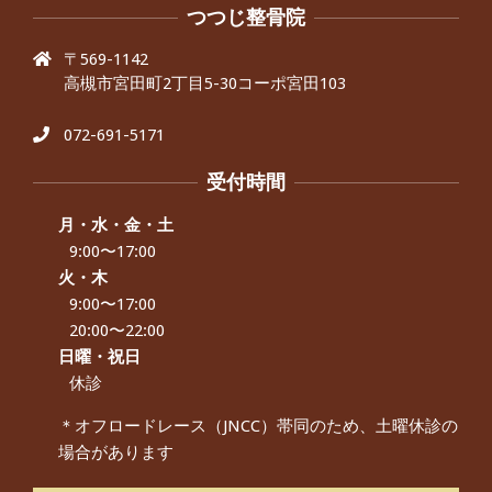
です、 と訴えていた30代女性の患者さ
つつじ整骨院
んから感想をいただきました。
〒569-1142
By:
院長 つじ
On:
2024年9月25日
高槻市宮田町2丁目5-30コーポ宮田103
肩こり・頭痛からくる不安感を感じず
に日常生活をおくれるようになりた
い、 と訴えていた40代男性の患者さん
072-691-5171
から感想をいただきました。
By:
院長 つじ
On:
2024年9月21日
受付時間
左足のしびれと頭痛が辛いです、 と訴
えていた50代女性の患者さんから感想
月・水・金・土
をいただきました。
9:00〜17:00
By:
院長 つじ
On:
2024年9月16日
火・木
9:00〜17:00
朝起き上がれないくらい腰が痛かった
です、 と訴えていた60代女性の患者さ
20:00〜22:00
んから感想をいただきました。
日曜・祝日
By:
院長 つじ
On:
2024年9月14日
休診
55歳 女性 【腰痛・坐骨神経痛】『可
＊オフロードレース（JNCC）帯同のため、土曜休診の
動域が広くなって、動きがスムーズに
場合があります
なってきました』
By:
院長 つじ
On:
2025年2月3日