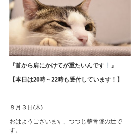
体
肩
こ
り
腰
『首から肩にかけてが重たいんです
』
痛
【本日は20時～22時も受付しています！】
坐
骨
８月３日(木)
神
おはようございます、つつじ整骨院の辻で
経
す。