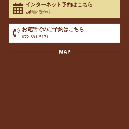
インターネット予約はこちら
股関節痛でお困りの30代男性の患者様
24時間受付中
から感想をいただきました。
By:
院長 つじ
On:
2024年10月3日
お電話でのご予約はこちら
歩いたり立ち上がったりする時に痛み
072-691-5171
を感じる,と訴えていた40代男性の患
者さんから感想をいただきました。
MAP
By:
院長 つじ
On:
2024年10月3日
外反母趾の痛みが軽減し、普段の生活
でほとんど気にならなくなったと話さ
れていた40代女性の患者さんから感想
をいただきました。
By:
院長 つじ
On:
2024年10月3日