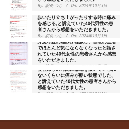
By:
院長 つじ
On:
2024年10月3日
歩いたり立ち上がったりする時に痛み
を感じる,と訴えていた40代男性の患
者さんから感想をいただきました。
By:
院長 つじ
On:
2024年10月3日
外反母趾の痛みが軽減し、普段の生活
でほとんど気にならなくなったと話さ
れていた40代女性の患者さんから感想
をいただきました。
By:
院長 つじ
On:
2024年10月3日
会社帰りの時間には靴を履いていられ
ないくらいに痛みが酷い状態でした、
と訴えていた40代女性の患者さんから
感想をいただきました。
By:
院長 つじ
On:
2024年10月1日
昨年より腰の右側部分に激痛が走るよ
うになり困っていた、と訴えていた60
代男性の患者さんから感想をいただき
ました。
By:
院長 つじ
On:
2024年9月30日
抱っこひもで肩と背中がガチガチなん