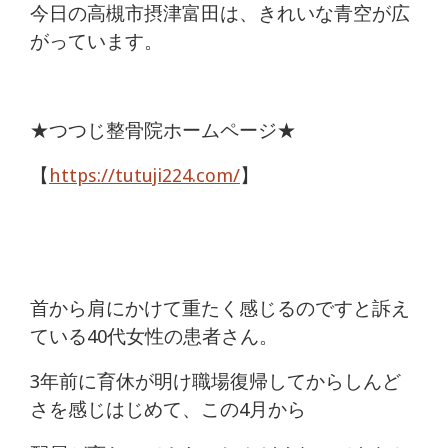
痛
今日の高槻市摂津富田は、きれいな青空が広
がっています。
は
つ
★つつじ整骨院ホームページ★
つ
【
https://tutuji224.com/
】
じ
整
骨
首から肩にかけて重たく感じるのですと訴え
院
ている40代女性の患者さん。
3年前に育休が明け職場復帰してからしんど
さを感じはじめて、この4月から