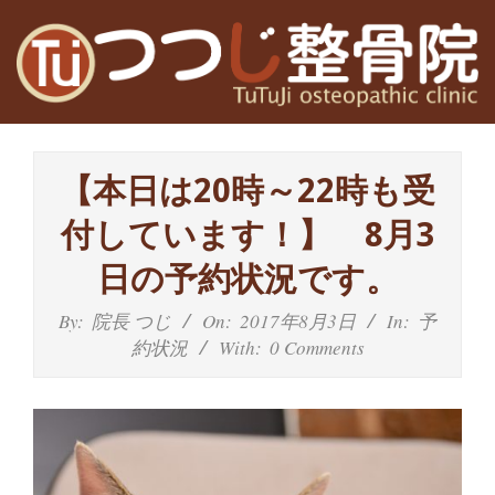
Skip
to
content
高
Primary
槻
Navigation
【本日は20時～22時も受
Menu
富
付しています！】 8月3
田
日の予約状況です。
茨
By:
院長 つじ
On:
2017年8月3日
In:
予
約状況
With:
0 Comments
木
の
整