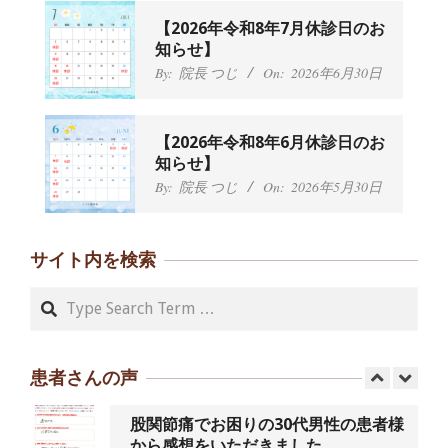
By:
院長 つじ
On:
2024年9月25日
肩こり・頭痛からくる不安感を感じず
【2026年令和8年7月休診日のお
に日常生活をおくれるようになりた
知らせ】
い、 と訴えていた40代男性の患者さん
By:
院長 つじ
On:
2026年6月30日
から感想をいただきました。
By:
院長 つじ
On:
2024年9月21日
左足のしびれと頭痛が辛いです、 と訴
【2026年令和8年6月休診日のお
えていた50代女性の患者さんから感想
知らせ】
をいただきました。
By:
院長 つじ
On:
2026年5月30日
By:
院長 つじ
On:
2024年9月16日
朝起き上がれないくらい腰が痛かった
です、 と訴えていた60代女性の患者さ
サイト内を検索
んから感想をいただきました。
By:
院長 つじ
On:
2024年9月14日
Search
55歳 女性 【腰痛・坐骨神経痛】『可
動域が広くなって、動きがスムーズに
なってきました』
患者さんの声
By:
院長 つじ
On:
2025年2月3日
股関節痛でお困りの30代男性の患者様
から感想をいただきました。