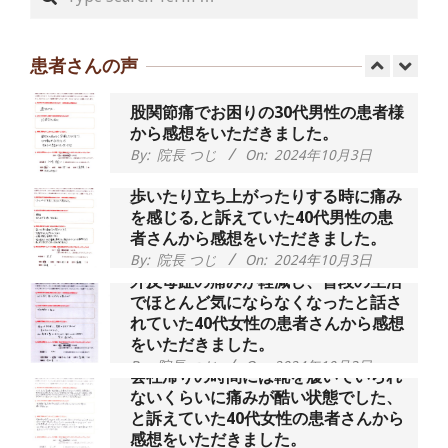
55歳 女性 【腰痛・坐骨神経痛】『可
動域が広くなって、動きがスムーズに
なってきました』
患者さんの声
By:
院長 つじ
On:
2025年2月3日
股関節痛でお困りの30代男性の患者様
から感想をいただきました。
By:
院長 つじ
On:
2024年10月3日
歩いたり立ち上がったりする時に痛み
を感じる,と訴えていた40代男性の患
者さんから感想をいただきました。
By:
院長 つじ
On:
2024年10月3日
外反母趾の痛みが軽減し、普段の生活
でほとんど気にならなくなったと話さ
れていた40代女性の患者さんから感想
をいただきました。
By:
院長 つじ
On:
2024年10月3日
会社帰りの時間には靴を履いていられ
ないくらいに痛みが酷い状態でした、
と訴えていた40代女性の患者さんから
感想をいただきました。