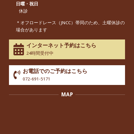
んから感想をいただきました。
日曜・祝日
By:
院長 つじ
On:
2024年9月14日
休診
55歳 女性 【腰痛・坐骨神経痛】『可
＊オフロードレース（JNCC）帯同のため、土曜休診の
動域が広くなって、動きがスムーズに
場合があります
なってきました』
By:
院長 つじ
On:
2025年2月3日
インターネット予約はこちら
股関節痛でお困りの30代男性の患者様
24時間受付中
から感想をいただきました。
By:
院長 つじ
On:
2024年10月3日
お電話でのご予約はこちら
歩いたり立ち上がったりする時に痛み
072-691-5171
を感じる,と訴えていた40代男性の患
者さんから感想をいただきました。
MAP
By:
院長 つじ
On:
2024年10月3日
外反母趾の痛みが軽減し、普段の生活
でほとんど気にならなくなったと話さ
れていた40代女性の患者さんから感想
をいただきました。
By:
院長 つじ
On:
2024年10月3日