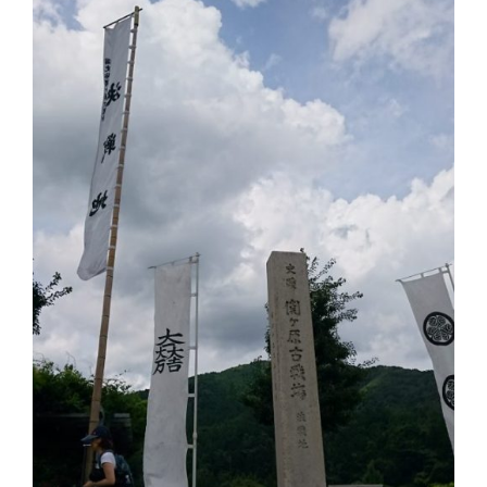
体
肩
こ
り
腰
痛
坐
骨
神
経