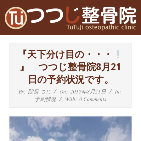
Skip
to
content
高
Primary
槻
Navigation
『天下分け目の・・・
Menu
富
』 つつじ整骨院8月21
田
日の予約状況です。
茨
By:
院長 つじ
On:
2017年8月21日
In:
予約状況
With:
0 Comments
木
の
整