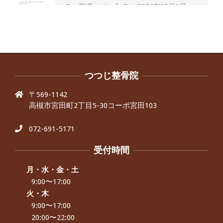
By:
院長 つじ
On:
2024年10月1日
昨年より腰の右側部分に激痛が走るよ
うになり困っていた、と訴えていた60
代男性の患者さんから感想をいただき
ました。
By:
院長 つじ
On:
2024年9月30日
抱っこひもで肩と背中がガチガチなん
です、 と訴えていた30代女性の患者さ
つつじ整骨院
んから感想をいただきました。
〒569-1142
By:
院長 つじ
On:
2024年9月25日
高槻市宮田町2丁目5-30コーポ宮田103
肩こり・頭痛からくる不安感を感じず
に日常生活をおくれるようになりた
い、 と訴えていた40代男性の患者さん
072-691-5171
から感想をいただきました。
By:
院長 つじ
On:
2024年9月21日
受付時間
左足のしびれと頭痛が辛いです、 と訴
えていた50代女性の患者さんから感想
月・水・金・土
をいただきました。
9:00〜17:00
By:
院長 つじ
On:
2024年9月16日
火・木
9:00〜17:00
朝起き上がれないくらい腰が痛かった
です、 と訴えていた60代女性の患者さ
20:00〜22:00