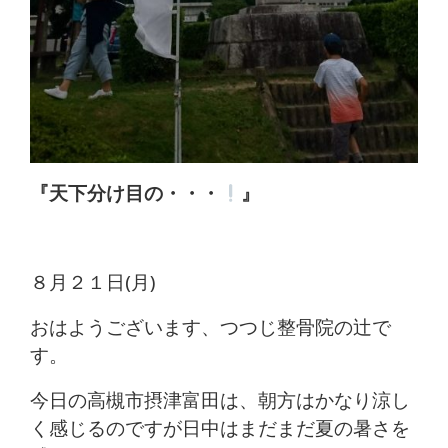
痛
は
つ
つ
じ
『天下分け目の・・・
』
整
骨
８月２１日(月)
院
おはようございます、つつじ整骨院の辻で
す。
今日の高槻市摂津富田は、朝方はかなり涼し
く感じるのですが日中はまだまだ夏の暑さを