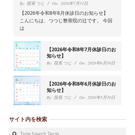
By:
院長 つじ
On:
2026年7月31日
【2026年令和8年8月休診日のお知らせ】
こんにちは、つつじ整骨院の辻です。 今回
抱っこひもで肩と背中がガチガチなん
は
です、 と訴えていた30代女性の患者さ
んから感想をいただきました。
By:
院長 つじ
On:
2024年9月25日
肩こり・頭痛からくる不安感を感じず
【2026年令和8年7月休診日のお
に日常生活をおくれるようになりた
知らせ】
い、 と訴えていた40代男性の患者さん
By:
院長 つじ
On:
2026年6月30日
から感想をいただきました。
By:
院長 つじ
On:
2024年9月21日
左足のしびれと頭痛が辛いです、 と訴
【2026年令和8年6月休診日のお
えていた50代女性の患者さんから感想
知らせ】
をいただきました。
By:
院長 つじ
On:
2026年5月30日
By:
院長 つじ
On:
2024年9月16日
朝起き上がれないくらい腰が痛かった
です、 と訴えていた60代女性の患者さ
サイト内を検索
んから感想をいただきました。
By:
院長 つじ
On:
2024年9月14日
Search