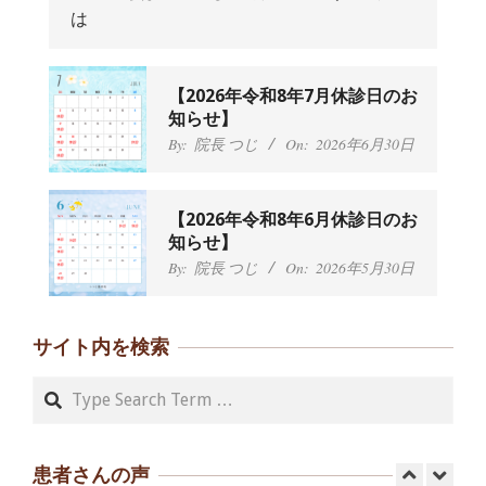
は
です、 と訴えていた30代女性の患者さ
んから感想をいただきました。
By:
院長 つじ
On:
2024年9月25日
肩こり・頭痛からくる不安感を感じず
【2026年令和8年7月休診日のお
に日常生活をおくれるようになりた
知らせ】
い、 と訴えていた40代男性の患者さん
By:
院長 つじ
On:
2026年6月30日
から感想をいただきました。
By:
院長 つじ
On:
2024年9月21日
左足のしびれと頭痛が辛いです、 と訴
【2026年令和8年6月休診日のお
えていた50代女性の患者さんから感想
知らせ】
をいただきました。
By:
院長 つじ
On:
2026年5月30日
By:
院長 つじ
On:
2024年9月16日
朝起き上がれないくらい腰が痛かった
です、 と訴えていた60代女性の患者さ
サイト内を検索
んから感想をいただきました。
By:
院長 つじ
On:
2024年9月14日
Search
55歳 女性 【腰痛・坐骨神経痛】『可
動域が広くなって、動きがスムーズに
なってきました』
患者さんの声
By:
院長 つじ
On:
2025年2月3日