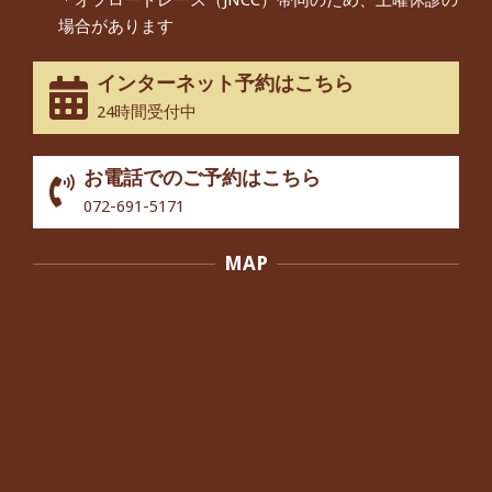
＊オフロードレース（JNCC）帯同のため、土曜休診の
動域が広くなって、動きがスムーズに
場合があります
なってきました』
By:
院長 つじ
On:
2025年2月3日
インターネット予約はこちら
股関節痛でお困りの30代男性の患者様
24時間受付中
から感想をいただきました。
By:
院長 つじ
On:
2024年10月3日
お電話でのご予約はこちら
歩いたり立ち上がったりする時に痛み
072-691-5171
を感じる,と訴えていた40代男性の患
者さんから感想をいただきました。
MAP
By:
院長 つじ
On:
2024年10月3日
外反母趾の痛みが軽減し、普段の生活
でほとんど気にならなくなったと話さ
れていた40代女性の患者さんから感想
をいただきました。
By:
院長 つじ
On:
2024年10月3日