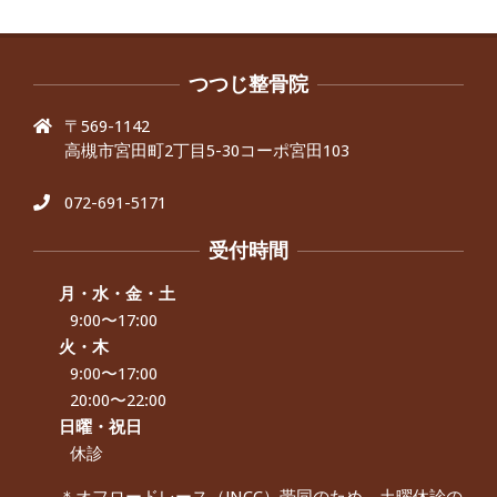
ました。
By:
院長 つじ
On:
2024年9月30日
抱っこひもで肩と背中がガチガチなん
です、 と訴えていた30代女性の患者さ
つつじ整骨院
んから感想をいただきました。
〒569-1142
By:
院長 つじ
On:
2024年9月25日
高槻市宮田町2丁目5-30コーポ宮田103
肩こり・頭痛からくる不安感を感じず
に日常生活をおくれるようになりた
い、 と訴えていた40代男性の患者さん
072-691-5171
から感想をいただきました。
By:
院長 つじ
On:
2024年9月21日
受付時間
左足のしびれと頭痛が辛いです、 と訴
えていた50代女性の患者さんから感想
月・水・金・土
をいただきました。
9:00〜17:00
By:
院長 つじ
On:
2024年9月16日
火・木
9:00〜17:00
朝起き上がれないくらい腰が痛かった
です、 と訴えていた60代女性の患者さ
20:00〜22:00
んから感想をいただきました。
日曜・祝日
By:
院長 つじ
On:
2024年9月14日
休診
55歳 女性 【腰痛・坐骨神経痛】『可