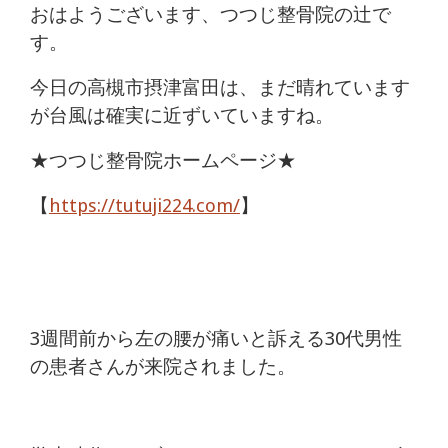
痛
おはようございます、つつじ整骨院の辻で
す。
は
今日の高槻市摂津富田は、まだ晴れています
つ
が台風は確実に近ずいていますね。
つ
★つつじ整骨院ホームページ★
じ
【
https://tutuji224.com/
】
整
骨
院
3週間前から左の腰が痛いと訴える30代男性
の患者さんが来院されました。