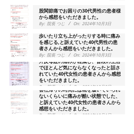
股関節痛でお困りの30代男性の患者様
から感想をいただきました。
By:
院長 つじ
On:
2024年10月3日
歩いたり立ち上がったりする時に痛み
を感じる,と訴えていた40代男性の患
者さんから感想をいただきました。
By:
院長 つじ
On:
2024年10月3日
外反母趾の痛みが軽減し、普段の生活
でほとんど気にならなくなったと話さ
れていた40代女性の患者さんから感想
をいただきました。
By:
院長 つじ
On:
2024年10月3日
会社帰りの時間には靴を履いていられ
ないくらいに痛みが酷い状態でした、
と訴えていた40代女性の患者さんから
感想をいただきました。
By:
院長 つじ
On:
2024年10月1日
昨年より腰の右側部分に激痛が走るよ
うになり困っていた、と訴えていた60
代男性の患者さんから感想をいただき