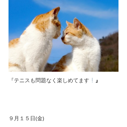
体
肩
こ
り
腰
痛
坐
『テニスも問題なく楽しめてます
』
骨
神
経
９月１５日(金)