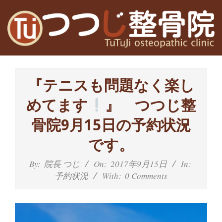
Skip
to
content
高
Primary
槻
Navigation
『テニスも問題なく楽し
Menu
富
めてます
』 つつじ整
田
骨院9月15日の予約状況
茨
です。
木
By:
院長 つじ
On:
2017年9月15日
In:
予約状況
With:
0 Comments
の
整