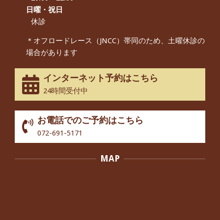
んから感想をいただきました。
日曜・祝日
By:
院長 つじ
On:
2024年9月14日
休診
55歳 女性 【腰痛・坐骨神経痛】『可
＊オフロードレース（JNCC）帯同のため、土曜休診の
動域が広くなって、動きがスムーズに
場合があります
なってきました』
By:
院長 つじ
On:
2025年2月3日
インターネット予約はこちら
股関節痛でお困りの30代男性の患者様
24時間受付中
から感想をいただきました。
By:
院長 つじ
On:
2024年10月3日
お電話でのご予約はこちら
歩いたり立ち上がったりする時に痛み
072-691-5171
を感じる,と訴えていた40代男性の患
者さんから感想をいただきました。
MAP
By:
院長 つじ
On:
2024年10月3日
外反母趾の痛みが軽減し、普段の生活
でほとんど気にならなくなったと話さ
れていた40代女性の患者さんから感想
をいただきました。
By:
院長 つじ
On:
2024年10月3日