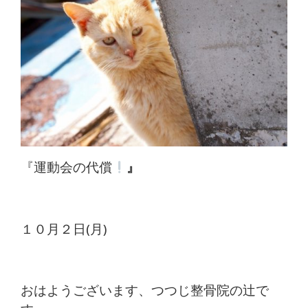
体
肩
こ
り
腰
痛
『運動会の代償
』
坐
骨
１０月２日(月)
神
経
おはようございます、つつじ整骨院の辻で