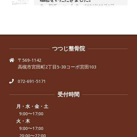
By:
院長 つじ
On:
2024年10月1日
昨年より腰の右側部分に激痛が走るよ
うになり困っていた、と訴えていた60
代男性の患者さんから感想をいただき
ました。
By:
院長 つじ
On:
2024年9月30日
抱っこひもで肩と背中がガチガチなん
です、 と訴えていた30代女性の患者さ
つつじ整骨院
んから感想をいただきました。
〒569-1142
By:
院長 つじ
On:
2024年9月25日
高槻市宮田町2丁目5-30コーポ宮田103
肩こり・頭痛からくる不安感を感じず
に日常生活をおくれるようになりた
い、 と訴えていた40代男性の患者さん
072-691-5171
から感想をいただきました。
By:
院長 つじ
On:
2024年9月21日
受付時間
左足のしびれと頭痛が辛いです、 と訴
えていた50代女性の患者さんから感想
月・水・金・土
をいただきました。
9:00〜17:00
By:
院長 つじ
On:
2024年9月16日
火・木
9:00〜17:00
朝起き上がれないくらい腰が痛かった
です、 と訴えていた60代女性の患者さ
20:00〜22:00