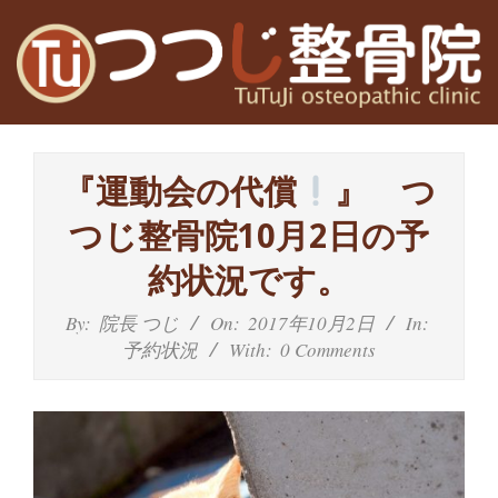
Skip
to
content
高
Primary
槻
Navigation
『運動会の代償
』 つ
Menu
富
つじ整骨院10月2日の予
田
約状況です。
茨
By:
院長 つじ
On:
2017年10月2日
In:
予約状況
With:
0 Comments
木
の
整