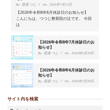
By:
院長 つじ
On:
2026年7月31日
【2026年令和8年8月休診日のお知らせ】
こんにちは、つつじ整骨院の辻です。 今回
抱っこひもで肩と背中がガチガチなん
は
です、 と訴えていた30代女性の患者さ
んから感想をいただきました。
By:
院長 つじ
On:
2024年9月25日
肩こり・頭痛からくる不安感を感じず
【2026年令和8年7月休診日のお
に日常生活をおくれるようになりた
知らせ】
い、 と訴えていた40代男性の患者さん
By:
院長 つじ
On:
2026年6月30日
から感想をいただきました。
By:
院長 つじ
On:
2024年9月21日
左足のしびれと頭痛が辛いです、 と訴
【2026年令和8年6月休診日のお
えていた50代女性の患者さんから感想
知らせ】
をいただきました。
By:
院長 つじ
On:
2026年5月30日
By:
院長 つじ
On:
2024年9月16日
朝起き上がれないくらい腰が痛かった
です、 と訴えていた60代女性の患者さ
サイト内を検索
んから感想をいただきました。
By:
院長 つじ
On:
2024年9月14日
Search