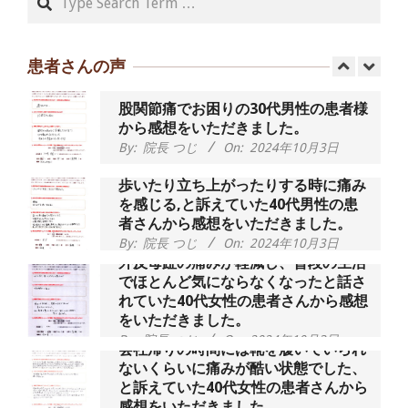
55歳 女性 【腰痛・坐骨神経痛】『可
動域が広くなって、動きがスムーズに
なってきました』
患者さんの声
By:
院長 つじ
On:
2025年2月3日
股関節痛でお困りの30代男性の患者様
から感想をいただきました。
By:
院長 つじ
On:
2024年10月3日
歩いたり立ち上がったりする時に痛み
を感じる,と訴えていた40代男性の患
者さんから感想をいただきました。
By:
院長 つじ
On:
2024年10月3日
外反母趾の痛みが軽減し、普段の生活
でほとんど気にならなくなったと話さ
れていた40代女性の患者さんから感想
をいただきました。
By:
院長 つじ
On:
2024年10月3日
会社帰りの時間には靴を履いていられ
ないくらいに痛みが酷い状態でした、
と訴えていた40代女性の患者さんから
感想をいただきました。