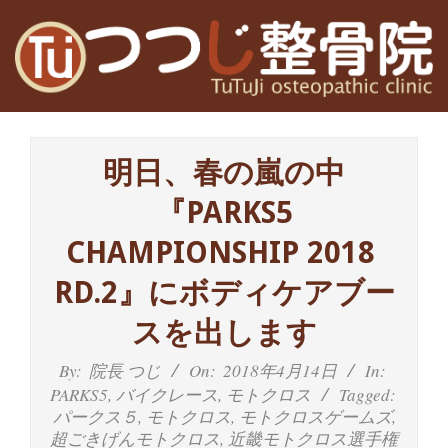
Skip
to
content
高
Primary
槻
Navigation
明日、春の嵐の中
Menu
富
『PARKS5
田
CHAMPIONSHIP 2018
茨
RD.2』にボディケアブー
木
スを出します
の
By:
院長 つじ
On:
2018年4月14日
In:
PARKS5
,
バイクレース
,
モトクロス
Tagged:
整
パークス５
,
モトクロス
,
モトクロスゲームズ
,
超ごきげんモトクロス
,
近畿モトクロス選手権