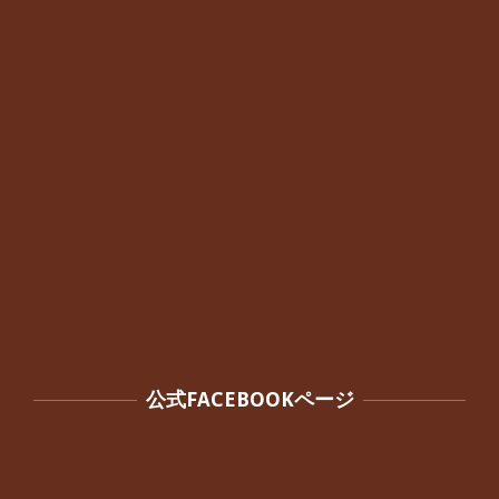
れていた40代女性の患者さんから感想
をいただきました。
By:
院長 つじ
On:
2024年10月3日
公式FACEBOOKページ