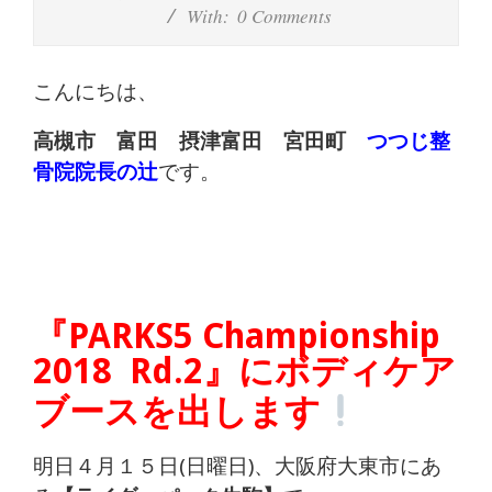
体
With:
0 Comments
肩
こんにちは、
こ
高槻市 富田 摂津富田 宮田町
つつじ整
り
骨院院長の辻
です。
腰
痛
坐
『PARKS5 Championship
骨
2018
Rd.2
』にボディケア
ブースを出します
神
経
明日４月１５日(日曜日)、大阪府大東市にあ