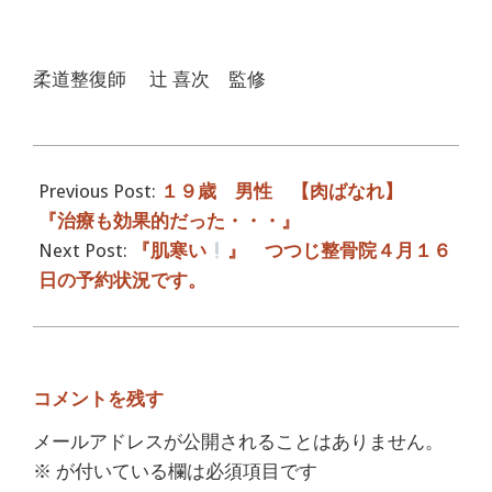
柔道整復師 辻 喜次 監修
2018-
04-
Previous Post:
１９歳 男性 【肉ばなれ】
14
『治療も効果的だった・・・』
Next Post:
『肌寒い
』 つつじ整骨院４月１６
日の予約状況です。
コメントを残す
メールアドレスが公開されることはありません。
※
が付いている欄は必須項目です