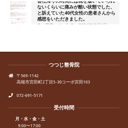
会社帰りの時間には靴を履いていられ
ないくらいに痛みが酷い状態でした、
と訴えていた40代女性の患者さんから
感想をいただきました。
By:
院長 つじ
On:
2024年10月1日
昨年より腰の右側部分に激痛が走るよ
うになり困っていた、と訴えていた60
代男性の患者さんから感想をいただき
ました。
By:
院長 つじ
On:
2024年9月30日
抱っこひもで肩と背中がガチガチなん
です、 と訴えていた30代女性の患者さ
つつじ整骨院
んから感想をいただきました。
〒569-1142
By:
院長 つじ
On:
2024年9月25日
高槻市宮田町2丁目5-30コーポ宮田103
肩こり・頭痛からくる不安感を感じず
に日常生活をおくれるようになりた
い、 と訴えていた40代男性の患者さん
072-691-5171
から感想をいただきました。
By:
院長 つじ
On:
2024年9月21日
受付時間
左足のしびれと頭痛が辛いです、 と訴
えていた50代女性の患者さんから感想
月・水・金・土
をいただきました。
9:00〜17:00