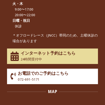
By:
院長 つじ
On:
2024年9月16日
火・木
9:00〜17:00
朝起き上がれないくらい腰が痛かった
です、 と訴えていた60代女性の患者さ
20:00〜22:00
んから感想をいただきました。
日曜・祝日
By:
院長 つじ
On:
2024年9月14日
休診
55歳 女性 【腰痛・坐骨神経痛】『可
＊オフロードレース（JNCC）帯同のため、土曜休診の
動域が広くなって、動きがスムーズに
場合があります
なってきました』
By:
院長 つじ
On:
2025年2月3日
インターネット予約はこちら
股関節痛でお困りの30代男性の患者様
24時間受付中
から感想をいただきました。
By:
院長 つじ
On:
2024年10月3日
お電話でのご予約はこちら
歩いたり立ち上がったりする時に痛み
072-691-5171
を感じる,と訴えていた40代男性の患
者さんから感想をいただきました。
MAP
By:
院長 つじ
On:
2024年10月3日
外反母趾の痛みが軽減し、普段の生活
でほとんど気にならなくなったと話さ