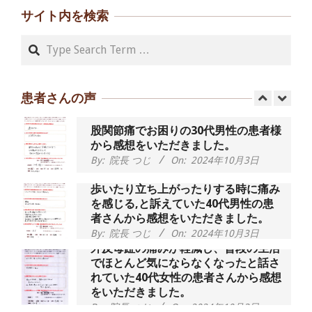
です、 と訴えていた60代女性の患者さ
サイト内を検索
んから感想をいただきました。
By:
院長 つじ
On:
2024年9月14日
Search
55歳 女性 【腰痛・坐骨神経痛】『可
動域が広くなって、動きがスムーズに
なってきました』
患者さんの声
By:
院長 つじ
On:
2025年2月3日
股関節痛でお困りの30代男性の患者様
から感想をいただきました。
By:
院長 つじ
On:
2024年10月3日
歩いたり立ち上がったりする時に痛み
を感じる,と訴えていた40代男性の患
者さんから感想をいただきました。
By:
院長 つじ
On:
2024年10月3日
外反母趾の痛みが軽減し、普段の生活
でほとんど気にならなくなったと話さ
れていた40代女性の患者さんから感想
をいただきました。
By:
院長 つじ
On:
2024年10月3日