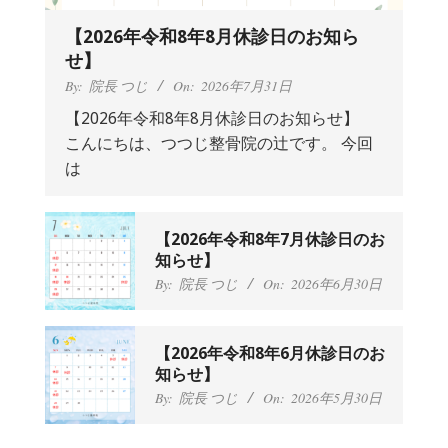
【2026年令和8年8月休診日のお知ら
せ】
By:
院長 つじ
On:
2026年7月31日
【2026年令和8年8月休診日のお知らせ】
こんにちは、つつじ整骨院の辻です。 今回
抱っこひもで肩と背中がガチガチなん
は
です、 と訴えていた30代女性の患者さ
んから感想をいただきました。
By:
院長 つじ
On:
2024年9月25日
肩こり・頭痛からくる不安感を感じず
【2026年令和8年7月休診日のお
に日常生活をおくれるようになりた
知らせ】
い、 と訴えていた40代男性の患者さん
By:
院長 つじ
On:
2026年6月30日
から感想をいただきました。
By:
院長 つじ
On:
2024年9月21日
左足のしびれと頭痛が辛いです、 と訴
【2026年令和8年6月休診日のお
えていた50代女性の患者さんから感想
知らせ】
をいただきました。
By:
院長 つじ
On:
2026年5月30日
By:
院長 つじ
On:
2024年9月16日
朝起き上がれないくらい腰が痛かった