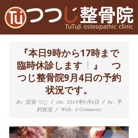
Skip
to
content
高
Primary
槻
Navigation
『本日9時から17時まで
Menu
富
臨時休診します
』 つ
田
つじ整骨院9月4日の予約
茨
状況です。
木
By:
院長 つじ
On:
2018年9月4日
In:
予
約状況
With:
0 Comments
の
整