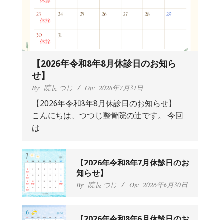
【2026年令和8年8月休診日のお知ら
せ】
By:
院長 つじ
On:
2026年7月31日
【2026年令和8年8月休診日のお知らせ】
こんにちは、つつじ整骨院の辻です。 今回
抱っこひもで肩と背中がガチガチなん
は
です、 と訴えていた30代女性の患者さ
んから感想をいただきました。
By:
院長 つじ
On:
2024年9月25日
肩こり・頭痛からくる不安感を感じず
【2026年令和8年7月休診日のお
に日常生活をおくれるようになりた
知らせ】
い、 と訴えていた40代男性の患者さん
By:
院長 つじ
On:
2026年6月30日
から感想をいただきました。
By:
院長 つじ
On:
2024年9月21日
左足のしびれと頭痛が辛いです、 と訴
【2026年令和8年6月休診日のお