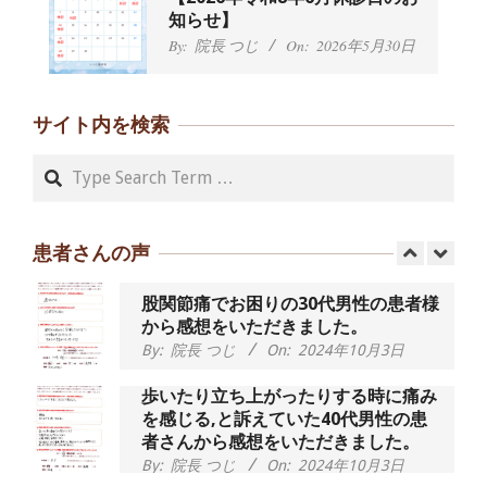
えていた50代女性の患者さんから感想
知らせ】
をいただきました。
By:
院長 つじ
On:
2026年5月30日
By:
院長 つじ
On:
2024年9月16日
朝起き上がれないくらい腰が痛かった
です、 と訴えていた60代女性の患者さ
サイト内を検索
んから感想をいただきました。
By:
院長 つじ
On:
2024年9月14日
Search
55歳 女性 【腰痛・坐骨神経痛】『可
動域が広くなって、動きがスムーズに
なってきました』
患者さんの声
By:
院長 つじ
On:
2025年2月3日
股関節痛でお困りの30代男性の患者様
から感想をいただきました。
By:
院長 つじ
On:
2024年10月3日
歩いたり立ち上がったりする時に痛み
を感じる,と訴えていた40代男性の患
者さんから感想をいただきました。
By:
院長 つじ
On:
2024年10月3日