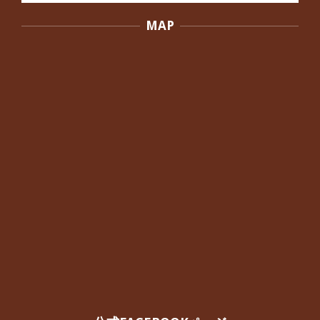
者さんから感想をいただきました。
MAP
By:
院長 つじ
On:
2024年10月3日
外反母趾の痛みが軽減し、普段の生活
でほとんど気にならなくなったと話さ
れていた40代女性の患者さんから感想
をいただきました。
By:
院長 つじ
On:
2024年10月3日