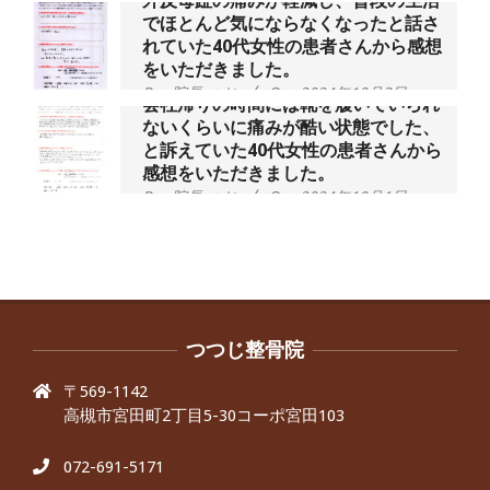
外反母趾の痛みが軽減し、普段の生活
でほとんど気にならなくなったと話さ
れていた40代女性の患者さんから感想
をいただきました。
By:
院長 つじ
On:
2024年10月3日
会社帰りの時間には靴を履いていられ
ないくらいに痛みが酷い状態でした、
と訴えていた40代女性の患者さんから
感想をいただきました。
By:
院長 つじ
On:
2024年10月1日
昨年より腰の右側部分に激痛が走るよ
うになり困っていた、と訴えていた60
代男性の患者さんから感想をいただき
ました。
By:
院長 つじ
On:
2024年9月30日
抱っこひもで肩と背中がガチガチなん
です、 と訴えていた30代女性の患者さ
つつじ整骨院
んから感想をいただきました。
〒569-1142
By:
院長 つじ
On:
2024年9月25日
高槻市宮田町2丁目5-30コーポ宮田103
肩こり・頭痛からくる不安感を感じず
に日常生活をおくれるようになりた
い、 と訴えていた40代男性の患者さん
072-691-5171
から感想をいただきました。