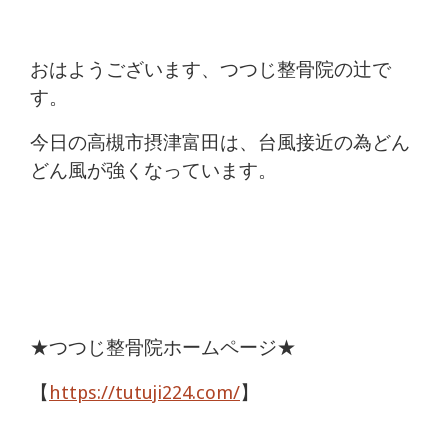
痛
は
おはようございます、つつじ整骨院の辻で
す。
つ
今日の高槻市摂津富田は、台風接近の為どん
つ
どん風が強くなっています。
じ
整
骨
院
★つつじ整骨院ホームページ★
【
https://tutuji224.com/
】