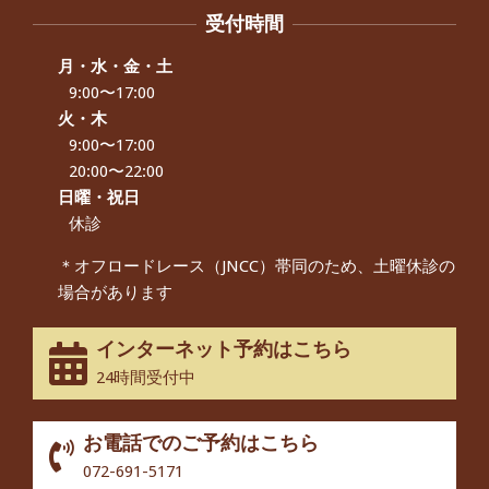
By:
院長 つじ
On:
2024年9月21日
受付時間
左足のしびれと頭痛が辛いです、 と訴
えていた50代女性の患者さんから感想
月・水・金・土
をいただきました。
9:00〜17:00
By:
院長 つじ
On:
2024年9月16日
火・木
9:00〜17:00
朝起き上がれないくらい腰が痛かった
です、 と訴えていた60代女性の患者さ
20:00〜22:00
んから感想をいただきました。
日曜・祝日
By:
院長 つじ
On:
2024年9月14日
休診
55歳 女性 【腰痛・坐骨神経痛】『可
＊オフロードレース（JNCC）帯同のため、土曜休診の
動域が広くなって、動きがスムーズに
場合があります
なってきました』
By:
院長 つじ
On:
2025年2月3日
インターネット予約はこちら
股関節痛でお困りの30代男性の患者様
24時間受付中
から感想をいただきました。
By:
院長 つじ
On:
2024年10月3日
お電話でのご予約はこちら
歩いたり立ち上がったりする時に痛み
072-691-5171
を感じる,と訴えていた40代男性の患