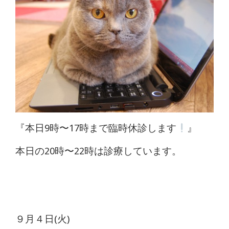
体
肩
こ
り
腰
痛
『本日9時〜17時まで臨時休診します
』
坐
本日の20時〜22時は診療しています。
骨
神
経
９月４日(火)