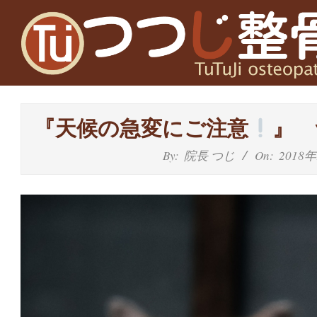
Skip
to
content
高
槻
『天候の急変にご注意
』 
富
By:
院長 つじ
On:
2018
田
茨
木
の
整