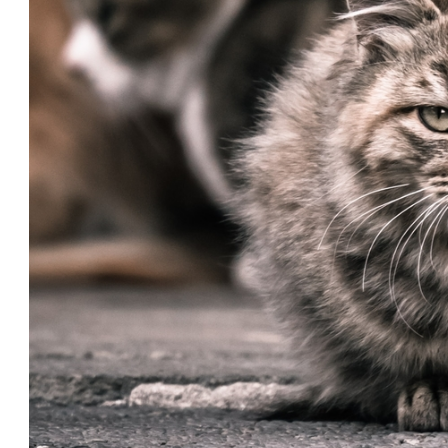
経
痛
は
つ
つ
じ
整
骨
院