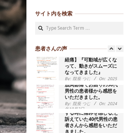
腰が痛かったです、 と訴
えていた60代女性の患者
さんから感想をいただき
サイト内を検索
ました。
Search
55歳 女性 【腰痛・坐骨神
By:
院長 つじ
On:
2024
年9月14日
経痛】『可動域が広くな
って、動きがスムーズに
なってきました』
患者さんの声
By:
院長 つじ
On:
2025
年2月3日
股関節痛でお困りの30代
男性の患者様から感想を
いただきました。
By:
院長 つじ
On:
2024
歩いたり立ち上がったり
年10月3日
する時に痛みを感じる,と
訴えていた40代男性の患
者さんから感想をいただ
きました。
外反母趾の痛みが軽減
し、普段の生活でほとん
By:
院長 つじ
On:
2024
年10月3日
ど気にならなくなったと
話されていた40代女性の
患者さんから感想をいた
会社帰りの時間には靴を