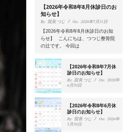
【2026年令和8年8月休診日のお
知らせ】
By:
院長 つじ
On:
2026年7月31日
【2026年令和8年8月休診日のお知
らせ】 こんにちは、つつじ整骨院
抱っこひもで肩と背中が
の辻です。 今回は
ガチガチなんです、 と訴
えていた30代女性の患者
さんから感想をいただき
【2026年令和8年7月休
ました。
肩こり・頭痛からくる不
診日のお知らせ】
安感を感じずに日常生活
By:
院長 つじ
On:
2024
年9月25日
をおくれるようになりた
By:
院長 つじ
On:
2026年
6月30日
い、 と訴えていた40代男
性の患者さんから感想を
いただきました。
左足のしびれと頭痛が辛
By:
院長 つじ
On:
2024
【2026年令和8年6月休
いです、 と訴えていた50
年9月21日
診日のお知らせ】
代女性の患者さんから感
By:
院長 つじ
On:
2026年
想をいただきました。
5月30日
朝起き上がれないくらい
By:
院長 つじ
On:
2024
年9月16日