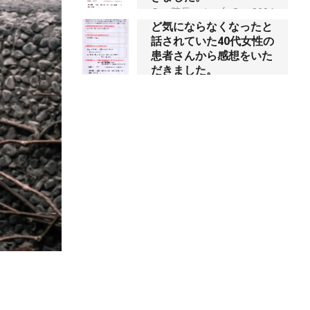
だきました。
履いていられないくらい
By:
院長 つじ
On:
2024
に痛みが酷い状態でし
年10月3日
た、と訴えていた40代女
性の患者さんから感想を
いただきました。
昨年より腰の右側部分に
激痛が走るようになり困
By:
院長 つじ
On:
2024
年10月1日
っていた、と訴えていた
60代男性の患者さんから
感想をいただきました。
抱っこひもで肩と背中が
By:
院長 つじ
On:
2024
ガチガチなんです、 と訴
年9月30日
えていた30代女性の患者
さんから感想をいただき
ました。
肩こり・頭痛からくる不
安感を感じずに日常生活
By:
院長 つじ
On:
2024
年9月25日
をおくれるようになりた
い、 と訴えていた40代男
性の患者さんから感想を
いただきました。
左足のしびれと頭痛が辛
By:
院長 つじ
On:
2024
いです、 と訴えていた50
年9月21日
代女性の患者さんから感