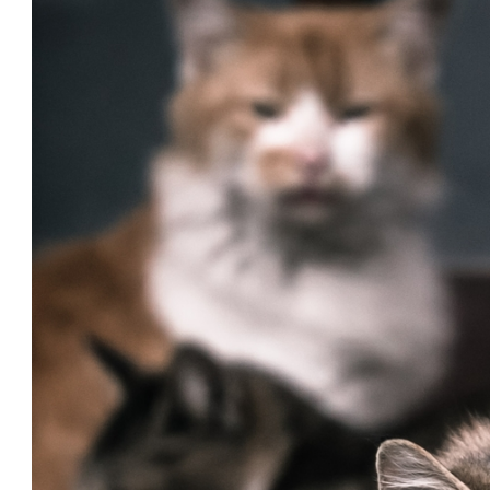
体
肩
こ
り
腰
痛
坐
骨
神