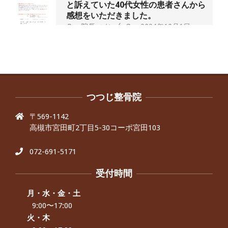
と訴えていた40代女性の患者さんから
感想をいただきました。
By:
院長 つじ
On:
2024年10月1日
昨年より腰の右側部分に激痛が走るよ
うになり困っていた、と訴えていた60
代男性の患者さんから感想をいただき
ました。
By:
院長 つじ
On:
2024年9月30日
抱っこひもで肩と背中がガチガチなん
です、 と訴えていた30代女性の患者さ
つつじ整骨院
んから感想をいただきました。
〒569-1142
By:
院長 つじ
On:
2024年9月25日
高槻市宮田町2丁目5-30コーポ宮田103
肩こり・頭痛からくる不安感を感じず
に日常生活をおくれるようになりた
い、 と訴えていた40代男性の患者さん
072-691-5171
から感想をいただきました。
By:
院長 つじ
On:
2024年9月21日
受付時間
左足のしびれと頭痛が辛いです、 と訴
えていた50代女性の患者さんから感想
月・水・金・土
をいただきました。
9:00〜17:00
By:
院長 つじ
On:
2024年9月16日
火・木