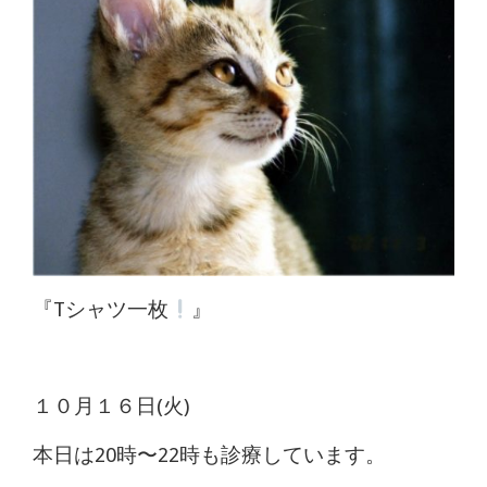
体
肩
こ
り
腰
痛
坐
『Tシャツ一枚
』
骨
神
１０月１６日(火)
経
本日は20時〜22時も診療しています。