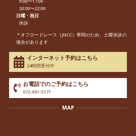
9:00〜17:00
朝起き上がれないくらい腰が痛かった
です、 と訴えていた60代女性の患者さ
20:00〜22:00
んから感想をいただきました。
日曜・祝日
By:
院長 つじ
On:
2024年9月14日
休診
55歳 女性 【腰痛・坐骨神経痛】『可
＊オフロードレース（JNCC）帯同のため、土曜休診の
動域が広くなって、動きがスムーズに
場合があります
なってきました』
By:
院長 つじ
On:
2025年2月3日
インターネット予約はこちら
股関節痛でお困りの30代男性の患者様
24時間受付中
から感想をいただきました。
By:
院長 つじ
On:
2024年10月3日
お電話でのご予約はこちら
歩いたり立ち上がったりする時に痛み
072-691-5171
を感じる,と訴えていた40代男性の患
者さんから感想をいただきました。
MAP
By:
院長 つじ
On:
2024年10月3日
外反母趾の痛みが軽減し、普段の生活
でほとんど気にならなくなったと話さ
れていた40代女性の患者さんから感想
をいただきました。