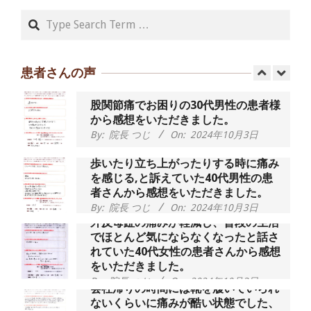
By:
院長 つじ
On:
2024年9月14日
Search
55歳 女性 【腰痛・坐骨神経痛】『可
動域が広くなって、動きがスムーズに
なってきました』
患者さんの声
By:
院長 つじ
On:
2025年2月3日
股関節痛でお困りの30代男性の患者様
から感想をいただきました。
By:
院長 つじ
On:
2024年10月3日
歩いたり立ち上がったりする時に痛み
を感じる,と訴えていた40代男性の患
者さんから感想をいただきました。
By:
院長 つじ
On:
2024年10月3日
外反母趾の痛みが軽減し、普段の生活
でほとんど気にならなくなったと話さ
れていた40代女性の患者さんから感想
をいただきました。
By:
院長 つじ
On:
2024年10月3日
会社帰りの時間には靴を履いていられ
ないくらいに痛みが酷い状態でした、