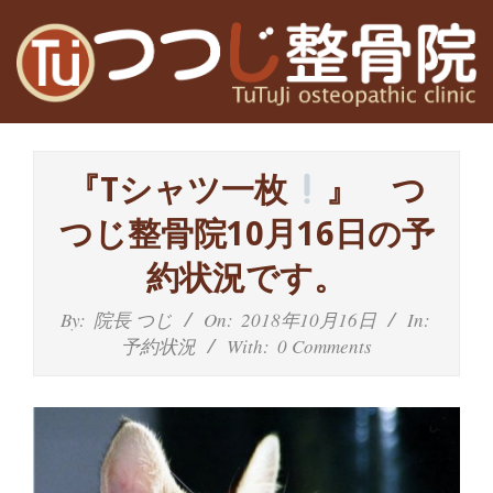
Skip
to
content
高
Primary
槻
Navigation
『Tシャツ一枚
』 つ
Menu
富
つじ整骨院10月16日の予
田
約状況です。
茨
By:
院長 つじ
On:
2018年10月16日
In:
予約状況
With:
0 Comments
木
の
整