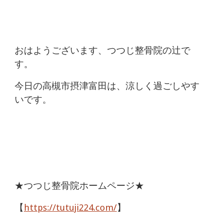
痛
は
つ
おはようございます、つつじ整骨院の辻で
す。
つ
今日の高槻市摂津富田は、涼しく過ごしやす
じ
いです。
整
骨
院
★つつじ整骨院ホームページ★
【
https://tutuji224.com/
】