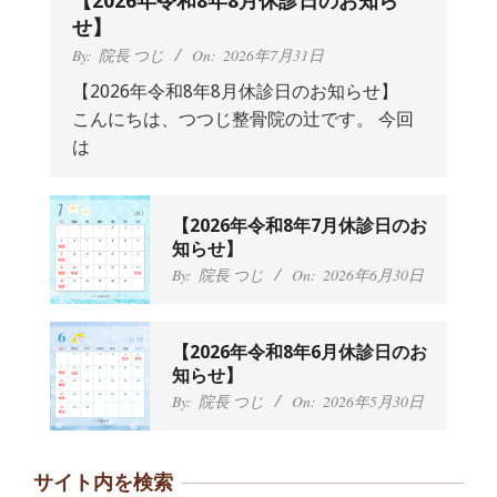
【2026年令和8年8月休診日のお知ら
せ】
By:
院長 つじ
On:
2026年7月31日
【2026年令和8年8月休診日のお知らせ】
こんにちは、つつじ整骨院の辻です。 今回
抱っこひもで肩と背中がガチガチなん
は
です、 と訴えていた30代女性の患者さ
んから感想をいただきました。
By:
院長 つじ
On:
2024年9月25日
肩こり・頭痛からくる不安感を感じず
【2026年令和8年7月休診日のお
に日常生活をおくれるようになりた
知らせ】
い、 と訴えていた40代男性の患者さん
By:
院長 つじ
On:
2026年6月30日
から感想をいただきました。
By:
院長 つじ
On:
2024年9月21日
左足のしびれと頭痛が辛いです、 と訴
【2026年令和8年6月休診日のお
えていた50代女性の患者さんから感想
知らせ】
をいただきました。
By:
院長 つじ
On:
2026年5月30日
By:
院長 つじ
On:
2024年9月16日
朝起き上がれないくらい腰が痛かった
です、 と訴えていた60代女性の患者さ
サイト内を検索
んから感想をいただきました。