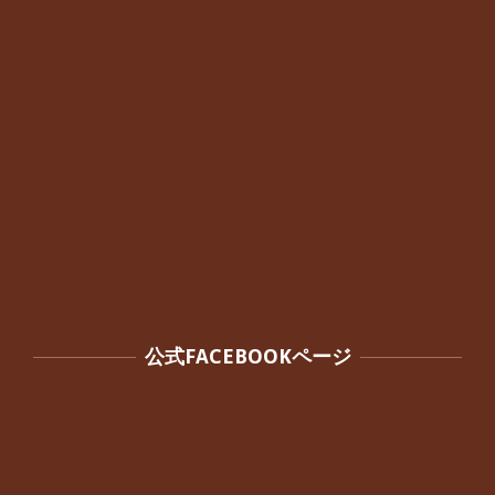
By:
院長 つじ
On:
2024年10月3日
公式FACEBOOKページ