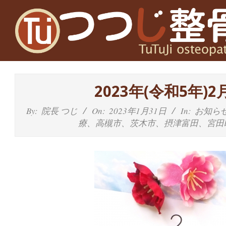
Skip
to
content
高
槻
2023年(令和5年
富
By:
院長 つじ
On:
2023年1月31日
In:
お知ら
療、高槻市、茨木市、摂津富田、宮田
田
茨
木
の
整