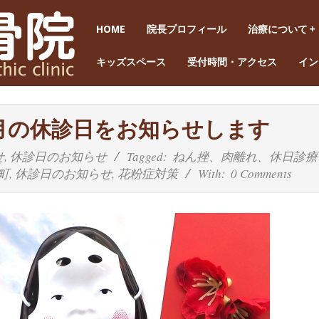
HOME
院長プロフィール
治療について
キッズスペース
受付時間・アクセス
イン
)2月の休診日をお知らせします
せ
,
休診日のお知らせ
Tagged:
ねん挫、肉離れ、休日診療
町
,
休診日のお知らせ
,
花粉症対策
With:
0 Comments