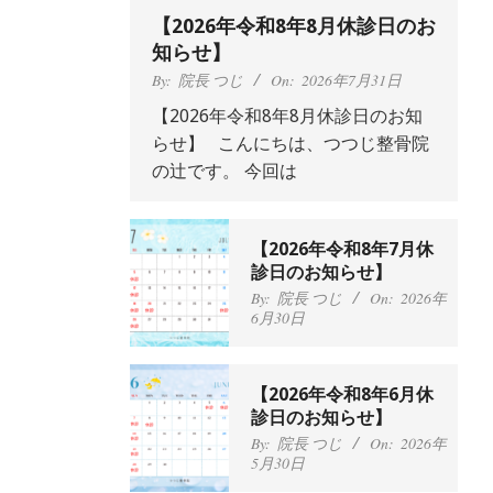
【2026年令和8年8月休診日のお
知らせ】
By:
院長 つじ
On:
2026年7月31日
【2026年令和8年8月休診日のお知
らせ】 こんにちは、つつじ整骨院
抱っこひもで肩と背中が
の辻です。 今回は
ガチガチなんです、 と訴
えていた30代女性の患者
さんから感想をいただき
【2026年令和8年7月休
ました。
肩こり・頭痛からくる不
診日のお知らせ】
安感を感じずに日常生活
By:
院長 つじ
On:
2024
By:
院長 つじ
On:
2026年
年9月25日
をおくれるようになりた
6月30日
い、 と訴えていた40代男
性の患者さんから感想を
いただきました。
左足のしびれと頭痛が辛
【2026年令和8年6月休
By:
院長 つじ
On:
2024
いです、 と訴えていた50
診日のお知らせ】
年9月21日
代女性の患者さんから感
By:
院長 つじ
On:
2026年
想をいただきました。
5月30日
朝起き上がれないくらい
By:
院長 つじ
On:
2024