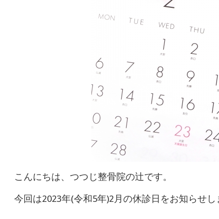
体
肩
こ
り
腰
痛
坐
骨
こんにちは、つつじ整骨院の辻です。
神
今回は2023年(令和5年)2月の休診日をお知らせ