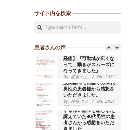
年9月16日
腰が痛かったです、 と訴
えていた60代女性の患者
サイト内を検索
さんから感想をいただき
ました。
Search
55歳 女性 【腰痛・坐骨神
By:
院長 つじ
On:
2024
年9月14日
経痛】『可動域が広くな
って、動きがスムーズに
なってきました』
患者さんの声
By:
院長 つじ
On:
2025
年2月3日
股関節痛でお困りの30代
男性の患者様から感想を
いただきました。
By:
院長 つじ
On:
2024
歩いたり立ち上がったり
年10月3日
する時に痛みを感じる,と
訴えていた40代男性の患
者さんから感想をいただ
きました。
外反母趾の痛みが軽減
し、普段の生活でほとん
By:
院長 つじ
On:
2024
年10月3日
ど気にならなくなったと
話されていた40代女性の
患者さんから感想をいた