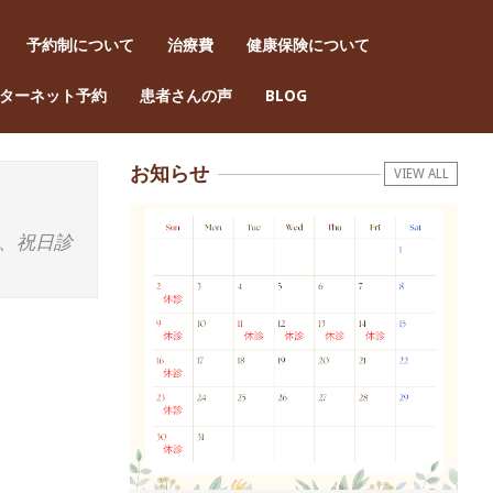
予約制について
治療費
健康保険について
Pri
ターネット予約
患者さんの声
BLOG
Nav
Men
お知らせ
VIEW ALL
、祝日診