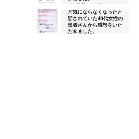
会社帰りの時間には靴を
だきました。
履いていられないくらい
By:
院長 つじ
On:
2024
に痛みが酷い状態でし
年10月3日
た、と訴えていた40代女
性の患者さんから感想を
いただきました。
昨年より腰の右側部分に
激痛が走るようになり困
By:
院長 つじ
On:
2024
年10月1日
っていた、と訴えていた
60代男性の患者さんから
感想をいただきました。
抱っこひもで肩と背中が
By:
院長 つじ
On:
2024
ガチガチなんです、 と訴
年9月30日
えていた30代女性の患者
さんから感想をいただき
ました。
肩こり・頭痛からくる不
安感を感じずに日常生活
By:
院長 つじ
On:
2024
年9月25日
をおくれるようになりた
い、 と訴えていた40代男
性の患者さんから感想を
いただきました。
左足のしびれと頭痛が辛
By:
院長 つじ
On:
2024
いです、 と訴えていた50
年9月21日
代女性の患者さんから感