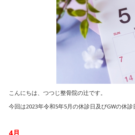
体
肩
こ
り
腰
痛
坐
こんにちは、つつじ整骨院の辻です。
骨
今回は2023年令和5年5月の休診日及びGWの休
神
4月