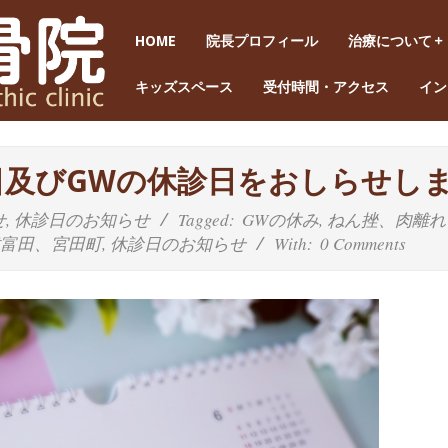
HOME
院長プロフィール
治療について
キッズスペース
受付時間・アクセス
イン
診日及びGWの休診日をおしらせし
せ
,
休診日のお知らせ
Tagged:
GWの休み
,
ねん挫、肉離れ
津富田、宮田町
,
休診日のお知らせ
With:
0 Comments