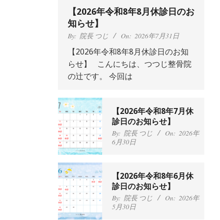
【2026年令和8年8月休診日のお
知らせ】
By:
院長 つじ
On:
2026年7月31日
【2026年令和8年8月休診日のお知
らせ】 こんにちは、つつじ整骨院
抱っこひもで肩と背中が
の辻です。 今回は
ガチガチなんです、 と訴
えていた30代女性の患者
さんから感想をいただき
【2026年令和8年7月休
ました。
肩こり・頭痛からくる不
診日のお知らせ】
安感を感じずに日常生活
By:
院長 つじ
On:
2024
年9月25日
をおくれるようになりた
By:
院長 つじ
On:
2026年
6月30日
い、 と訴えていた40代男
性の患者さんから感想を
いただきました。
左足のしびれと頭痛が辛
By:
院長 つじ
On:
2024
【2026年令和8年6月休
いです、 と訴えていた50
年9月21日
診日のお知らせ】
代女性の患者さんから感
By:
院長 つじ
On:
2026年
想をいただきました。
5月30日
朝起き上がれないくらい
By:
院長 つじ
On:
2024
年9月16日