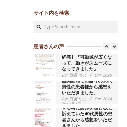
腰が痛かったです、 と訴
えていた60代女性の患者
さんから感想をいただき
サイト内を検索
ました。
Search
55歳 女性 【腰痛・坐骨神
By:
院長 つじ
On:
2024
年9月14日
経痛】『可動域が広くな
って、動きがスムーズに
なってきました』
患者さんの声
By:
院長 つじ
On:
2025
年2月3日
股関節痛でお困りの30代
男性の患者様から感想を
いただきました。
By:
院長 つじ
On:
2024
歩いたり立ち上がったり
年10月3日
する時に痛みを感じる,と
訴えていた40代男性の患
者さんから感想をいただ
きました。
外反母趾の痛みが軽減
し、普段の生活でほとん
By:
院長 つじ
On:
2024
年10月3日
ど気にならなくなったと
話されていた40代女性の
患者さんから感想をいた
会社帰りの時間には靴を