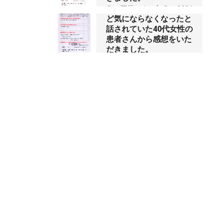
だきました。
履いていられないくらい
By:
院長 つじ
On:
2024
に痛みが酷い状態でし
年10月3日
た、と訴えていた40代女
性の患者さんから感想を
いただきました。
昨年より腰の右側部分に
激痛が走るようになり困
By:
院長 つじ
On:
2024
年10月1日
っていた、と訴えていた
60代男性の患者さんから
感想をいただきました。
抱っこひもで肩と背中が
By:
院長 つじ
On:
2024
ガチガチなんです、 と訴
年9月30日
えていた30代女性の患者
さんから感想をいただき
ました。
肩こり・頭痛からくる不
安感を感じずに日常生活
By:
院長 つじ
On:
2024
年9月25日
をおくれるようになりた
い、 と訴えていた40代男
性の患者さんから感想を
いただきました。
左足のしびれと頭痛が辛
By:
院長 つじ
On:
2024
いです、 と訴えていた50
年9月21日
代女性の患者さんから感