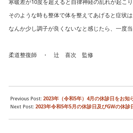
寒暖差が10度を超えると自律神経の乱れが起こ
そのような時も整体で体を整えてあげると症状
なんか少し調子が良くないなと感じたら、一度当
柔道整復師 ・ 辻 喜次 監修
2023-
04-
Previous Post:
2023年（令和5年）4月の休診日をお知
26
Next Post:
2023年令和5年5月の休診日及びGWの休