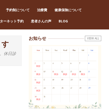
予約制について
治療費
健康保険について
Pri
ターネット予約
患者さんの声
BLOG
Nav
Men
お知らせ
VIEW ALL
ます
、休日診