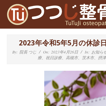
Skip
to
content
高
槻
2023年令和5年5月の休
富
By:
院長 つじ
On:
2023年4月26日
In:
お知ら
療、祝日診療、高槻市、茨木市、摂
田
茨
木
の
整