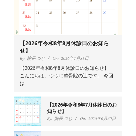
【2026年令和8年8月休診日のお知ら
せ】
By:
院長 つじ
On:
2026年7月31日
【2026年令和8年8月休診日のお知らせ】
こんにちは、つつじ整骨院の辻です。 今回
抱っこひもで肩と背中がガチガチなん
は
です、 と訴えていた30代女性の患者さ
んから感想をいただきました。
By:
院長 つじ
On:
2024年9月25日
肩こり・頭痛からくる不安感を感じず
【2026年令和8年7月休診日のお
に日常生活をおくれるようになりた
知らせ】
い、 と訴えていた40代男性の患者さん
By:
院長 つじ
On:
2026年6月30日
から感想をいただきました。
By:
院長 つじ
On:
2024年9月21日
左足のしびれと頭痛が辛いです、 と訴