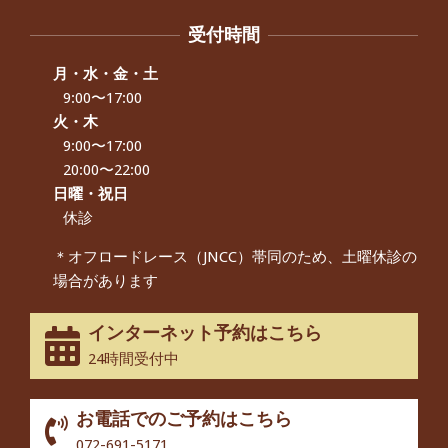
から感想をいただきました。
By:
院長 つじ
On:
2024年9月21日
受付時間
左足のしびれと頭痛が辛いです、 と訴
えていた50代女性の患者さんから感想
月・水・金・土
をいただきました。
9:00〜17:00
By:
院長 つじ
On:
2024年9月16日
火・木
9:00〜17:00
朝起き上がれないくらい腰が痛かった
です、 と訴えていた60代女性の患者さ
20:00〜22:00
んから感想をいただきました。
日曜・祝日
By:
院長 つじ
On:
2024年9月14日
休診
55歳 女性 【腰痛・坐骨神経痛】『可
＊オフロードレース（JNCC）帯同のため、土曜休診の
動域が広くなって、動きがスムーズに
場合があります
なってきました』
By:
院長 つじ
On:
2025年2月3日
インターネット予約はこちら
股関節痛でお困りの30代男性の患者様
24時間受付中
から感想をいただきました。
By:
院長 つじ
On:
2024年10月3日
お電話でのご予約はこちら
歩いたり立ち上がったりする時に痛み
072-691-5171