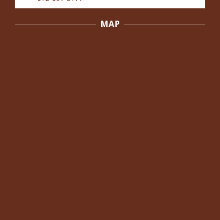
を感じる,と訴えていた40代男性の患
者さんから感想をいただきました。
MAP
By:
院長 つじ
On:
2024年10月3日
外反母趾の痛みが軽減し、普段の生活
でほとんど気にならなくなったと話さ
れていた40代女性の患者さんから感想
をいただきました。
By:
院長 つじ
On:
2024年10月3日