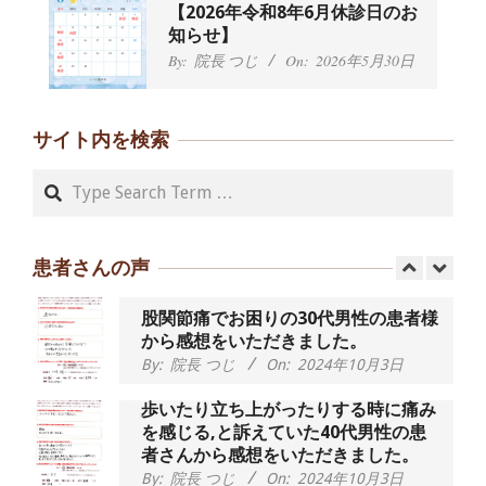
【2026年令和8年6月休診日のお
えていた50代女性の患者さんから感想
知らせ】
をいただきました。
By:
院長 つじ
On:
2026年5月30日
By:
院長 つじ
On:
2024年9月16日
朝起き上がれないくらい腰が痛かった
です、 と訴えていた60代女性の患者さ
サイト内を検索
んから感想をいただきました。
By:
院長 つじ
On:
2024年9月14日
Search
55歳 女性 【腰痛・坐骨神経痛】『可
動域が広くなって、動きがスムーズに
なってきました』
患者さんの声
By:
院長 つじ
On:
2025年2月3日
股関節痛でお困りの30代男性の患者様
から感想をいただきました。
By:
院長 つじ
On:
2024年10月3日
歩いたり立ち上がったりする時に痛み
を感じる,と訴えていた40代男性の患
者さんから感想をいただきました。
By:
院長 つじ
On:
2024年10月3日