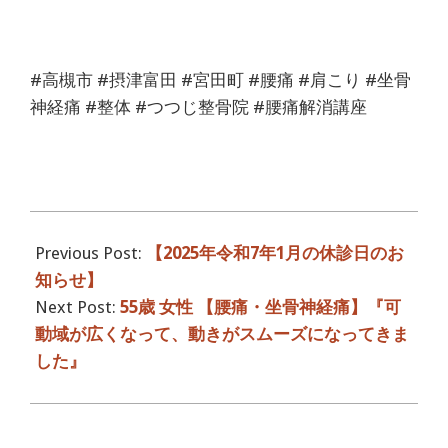
#高槻市 #摂津富田 #宮田町 #腰痛 #肩こり #坐骨
神経痛 #整体 #つつじ整骨院 #腰痛解消講座
2025-
01-
Previous Post:
【2025年令和7年1月の休診日のお
30
知らせ】
Next Post:
55歳 女性 【腰痛・坐骨神経痛】『可
動域が広くなって、動きがスムーズになってきま
した』