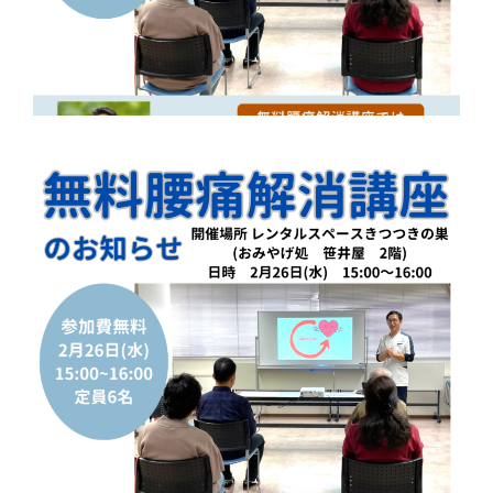
体
肩
こ
り
腰
痛
坐
骨
神
経