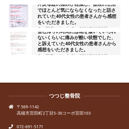
外反母趾の痛みが軽減し、普段の生活
でほとんど気にならなくなったと話さ
れていた40代女性の患者さんから感想
をいただきました。
By:
院長 つじ
On:
2024年10月3日
会社帰りの時間には靴を履いていられ
ないくらいに痛みが酷い状態でした、
と訴えていた40代女性の患者さんから
感想をいただきました。
By:
院長 つじ
On:
2024年10月1日
昨年より腰の右側部分に激痛が走るよ
うになり困っていた、と訴えていた60
代男性の患者さんから感想をいただき
ました。
By:
院長 つじ
On:
2024年9月30日
抱っこひもで肩と背中がガチガチなん
です、 と訴えていた30代女性の患者さ
つつじ整骨院
んから感想をいただきました。
〒569-1142
By:
院長 つじ
On:
2024年9月25日
高槻市宮田町2丁目5-30コーポ宮田103
肩こり・頭痛からくる不安感を感じず
に日常生活をおくれるようになりた
い、 と訴えていた40代男性の患者さん
072-691-5171