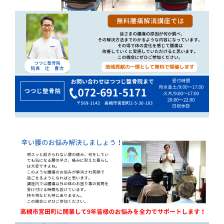
痛
は
つ
つ
じ
整
骨
院