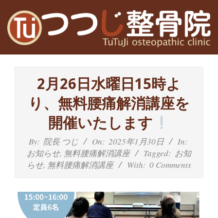
Skip
to
content
高
Primary
槻
Navigation
2月26日水曜日15時よ
Menu
富
り、無料腰痛解消講座を
田
開催いたします
茨
By:
院長 つじ
On:
2025年1月30日
In:
お知らせ
,
無料腰痛解消講座
Tagged:
お知
木
らせ
,
無料腰痛解消講座
With:
0 Comments
の
整