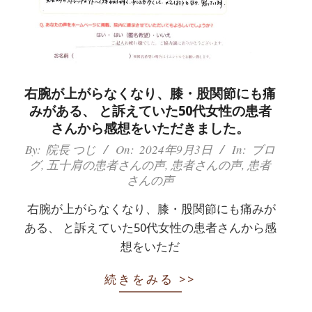
右腕が上がらなくなり、膝・股関節にも痛
みがある、 と訴えていた50代女性の患者
さんから感想をいただきました。
2024-
By:
院長 つじ
On:
2024年9月3日
In:
ブロ
グ
,
五十肩の患者さんの声
,
患者さんの声
,
患者
09-
さんの声
03
右腕が上がらなくなり、膝・股関節にも痛みが
ある、 と訴えていた50代女性の患者さんから感
想をいただ
続きをみる >>