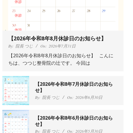
【2026年令和8年8月休診日のお知らせ】
By:
院長 つじ
On:
2026年7月31日
【2026年令和8年8月休診日のお知らせ】 こんに
ちは、つつじ整骨院の辻です。 今回は
抱っこひもで肩と背中がガチガチなんで
【2026年令和8年7月休診日のお知ら
す、 と訴えていた30代女性の患者さんか
せ】
ら感想をいただきました。
By:
院長 つじ
On:
2026年6月30日
By:
院長 つじ
On:
2024年9月25日
肩こり・頭痛からくる不安感を感じずに
日常生活をおくれるようになりたい、 と
【2026年令和8年6月休診日のお知ら
訴えていた40代男性の患者さんから感想
せ】
をいただきました。
By:
院長 つじ
On:
2026年5月30日
By:
院長 つじ
On:
2024年9月21日