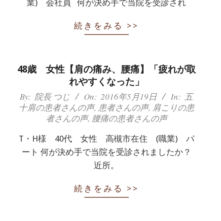
業) 会社員 何が決め手で当院を受診され
続きをみる >>
48歳 女性【肩の痛み、腰痛】「疲れが取
れやすくなった」
2016-
By:
院長 つじ
On:
2016年5月19日
In:
五
十肩の患者さんの声
,
患者さんの声
,
肩こりの患
05-
者さんの声
,
腰痛の患者さんの声
19
T・H様 40代 女性 高槻市在住 (職業) パ
ート 何が決め手で当院を受診されましたか？
近所。
続きをみる >>