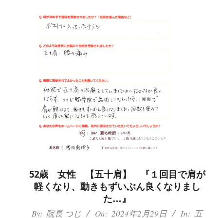
経
痛
は
つ
つ
じ
整
骨
院
52歳 女性 【五十肩】 『１回目で肩が
軽くなり、動きもずいぶん良くなりまし
た…』
2024-
By:
院長 つじ
On:
2024年2月29日
In:
五