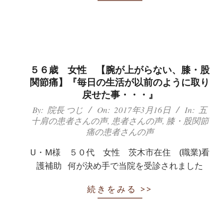
５６歳 女性 【腕が上がらない、膝・股
関節痛】『毎日の生活が以前のように取り
戻せた事・・・』
2017-
By:
院長 つじ
On:
2017年3月16日
In:
五
十肩の患者さんの声
,
患者さんの声
,
膝・股関節
03-
痛の患者さんの声
16
U・M様 ５０代 女性 茨木市在住 (職業)看
護補助 何が決め手で当院を受診されました
続きをみる >>