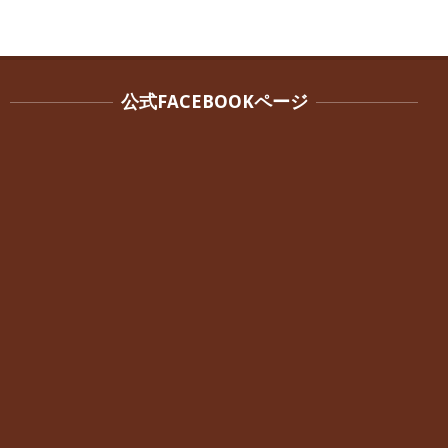
歩いたり立ち上がったりする時に痛みを
感じる,と訴えていた40代男性の患者さん
から感想をいただきました。
By:
院長 つじ
On:
2024年10月3日
外反母趾の痛みが軽減し、普段の生活で
公式FACEBOOKページ
ほとんど気にならなくなったと話されて
いた40代女性の患者さんから感想をいた
だきました。
By:
院長 つじ
On:
2024年10月3日