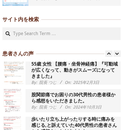
左足のしびれと頭痛が辛いです、 と訴え
ていた50代女性の患者さんから感想をい
ただきました。
サイト内を検索
By:
院長 つじ
On:
2024年9月16日
Search
朝起き上がれないくらい腰が痛かったで
す、 と訴えていた60代女性の患者さんか
ら感想をいただきました。
By:
院長 つじ
On:
2024年9月14日
患者さんの声
55歳 女性 【腰痛・坐骨神経痛】『可動域
が広くなって、動きがスムーズになって
きました』
By:
院長 つじ
On:
2025年2月3日
股関節痛でお困りの30代男性の患者様か
ら感想をいただきました。
By:
院長 つじ
On:
2024年10月3日
歩いたり立ち上がったりする時に痛みを
感じる,と訴えていた40代男性の患者さん
から感想をいただきました。