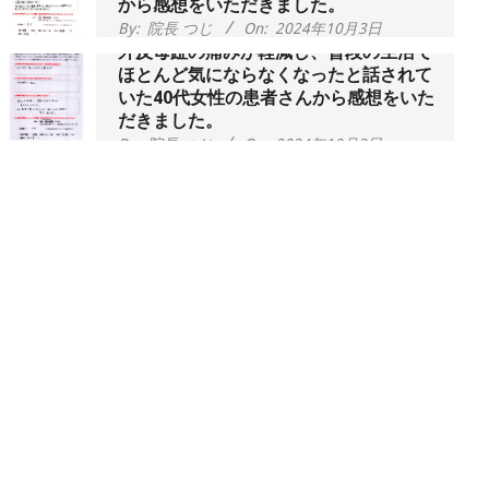
By:
院長 つじ
On:
2024年10月3日
外反母趾の痛みが軽減し、普段の生活で
ほとんど気にならなくなったと話されて
いた40代女性の患者さんから感想をいた
だきました。
By:
院長 つじ
On:
2024年10月3日
会社帰りの時間には靴を履いていられな
いくらいに痛みが酷い状態でした、と訴
えていた40代女性の患者さんから感想を
いただきました。
By:
院長 つじ
On:
2024年10月1日
昨年より腰の右側部分に激痛が走るよう
になり困っていた、と訴えていた60代男
性の患者さんから感想をいただきまし
た。
By:
院長 つじ
On:
2024年9月30日
抱っこひもで肩と背中がガチガチなんで
す、 と訴えていた30代女性の患者さんか
ら感想をいただきました。
By:
院長 つじ
On:
2024年9月25日
肩こり・頭痛からくる不安感を感じずに
日常生活をおくれるようになりたい、 と