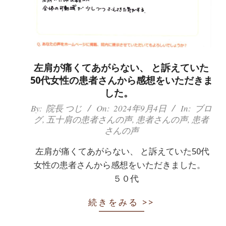
体
肩
こ
左肩が痛くてあがらない、 と訴えていた
り
50代女性の患者さんから感想をいただきま
した。
腰
2024-
By:
院長 つじ
On:
2024年9月4日
In:
ブロ
グ
,
五十肩の患者さんの声
,
患者さんの声
,
患者
09-
痛
さんの声
04
坐
左肩が痛くてあがらない、 と訴えていた50代
女性の患者さんから感想をいただきました。
骨
５０代
神
続きをみる >>