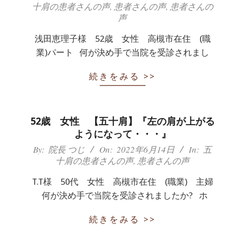
十肩の患者さんの声
,
患者さんの声
,
患者さんの
02-
声
29
浅田恵理子様 52歳 女性 高槻市在住 (職
業)パート 何が決め手で当院を受診されまし
続きをみる >>
52歳 女性 【五十肩】『左の肩が上がる
ようになって・・・』
2022-
By:
院長 つじ
On:
2022年6月14日
In:
五
十肩の患者さんの声
,
患者さんの声
06-
14
T.T様 50代 女性 高槻市在住 (職業) 主婦
何が決め手で当院を受診されましたか? ホ
続きをみる >>