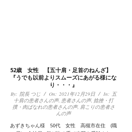
52歳 女性 【五十肩・足首のねんざ】
『うでも以前よりスムーズにあがる様にな
り・・・』
2021-
By:
院長 つじ
On:
2021年12月29日
In:
五
十肩の患者さんの声
,
患者さんの声
,
捻挫・打
12-
撲・肉ばなれの患者さんの声
,
肩こりの患者さ
29
んの声
あずきちゃん様 50代 女性 高槻市在住 (職