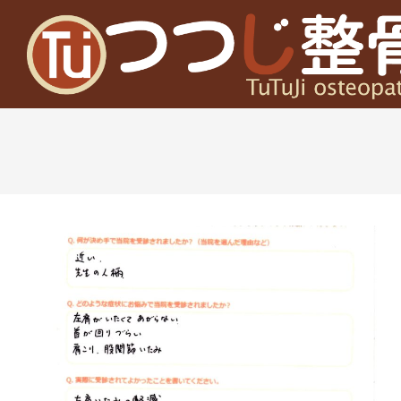
Skip
to
content
高
槻
富
田
茨
木
の
整