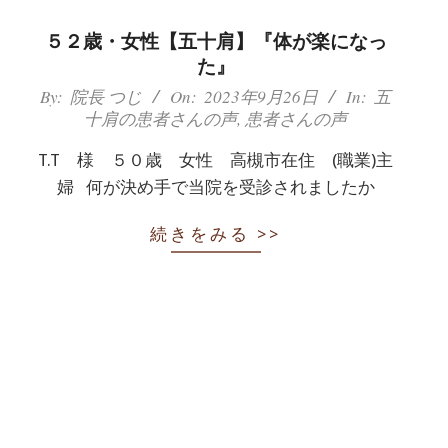
５２歳・女性【五十肩】『体が楽になっ
た』
2023-
By:
院長 つじ
On:
2023年9月26日
In:
五
十肩の患者さんの声
,
患者さんの声
09-
26
T.T 様 ５０歳 女性 高槻市在住 (職業)主
婦 何が決め手で当院を受診されましたか
続きをみる >>