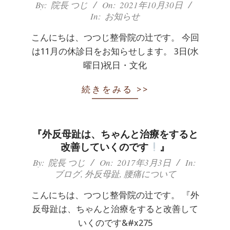
2021-
By:
院長 つじ
On:
2021年10月30日
痛
In:
お知らせ
10-
は
30
こんにちは、つつじ整骨院の辻です。 今回
つ
は11月の休診日をお知らせします。 3日(水
曜日)祝日・文化
つ
続きをみる >>
じ
整
『外反母趾は、ちゃんと治療をすると
骨
改善していくのです
』
2017-
By:
院長 つじ
On:
2017年3月3日
In:
院
ブログ
,
外反母趾
,
腰痛について
03-
03
こんにちは、つつじ整骨院の辻です。 『外
反母趾は、ちゃんと治療をすると改善して
いくのです&#x275