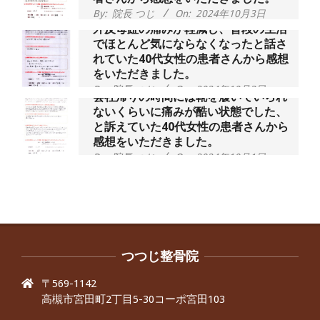
By:
院長 つじ
On:
2024年10月3日
外反母趾の痛みが軽減し、普段の生活
でほとんど気にならなくなったと話さ
れていた40代女性の患者さんから感想
をいただきました。
By:
院長 つじ
On:
2024年10月3日
会社帰りの時間には靴を履いていられ
ないくらいに痛みが酷い状態でした、
と訴えていた40代女性の患者さんから
感想をいただきました。
By:
院長 つじ
On:
2024年10月1日
昨年より腰の右側部分に激痛が走るよ
うになり困っていた、と訴えていた60
代男性の患者さんから感想をいただき
ました。
By:
院長 つじ
On:
2024年9月30日
抱っこひもで肩と背中がガチガチなん
です、 と訴えていた30代女性の患者さ
つつじ整骨院
んから感想をいただきました。
〒569-1142
By:
院長 つじ
On:
2024年9月25日
高槻市宮田町2丁目5-30コーポ宮田103
肩こり・頭痛からくる不安感を感じず
に日常生活をおくれるようになりた