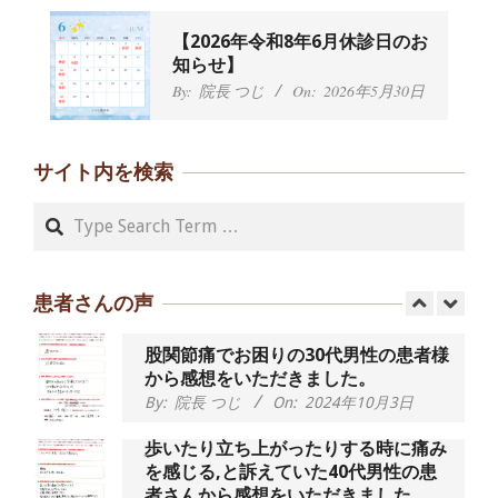
By:
院長 つじ
On:
2024年9月21日
左足のしびれと頭痛が辛いです、 と訴
【2026年令和8年6月休診日のお
えていた50代女性の患者さんから感想
知らせ】
をいただきました。
By:
院長 つじ
On:
2026年5月30日
By:
院長 つじ
On:
2024年9月16日
朝起き上がれないくらい腰が痛かった
です、 と訴えていた60代女性の患者さ
サイト内を検索
んから感想をいただきました。
By:
院長 つじ
On:
2024年9月14日
Search
55歳 女性 【腰痛・坐骨神経痛】『可
動域が広くなって、動きがスムーズに
なってきました』
患者さんの声
By:
院長 つじ
On:
2025年2月3日
股関節痛でお困りの30代男性の患者様
から感想をいただきました。
By:
院長 つじ
On:
2024年10月3日
歩いたり立ち上がったりする時に痛み
を感じる,と訴えていた40代男性の患
者さんから感想をいただきました。