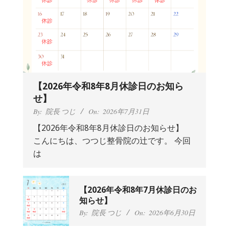
【2026年令和8年8月休診日のお知ら
せ】
By:
院長 つじ
On:
2026年7月31日
【2026年令和8年8月休診日のお知らせ】
こんにちは、つつじ整骨院の辻です。 今回
抱っこひもで肩と背中がガチガチなん
は
です、 と訴えていた30代女性の患者さ
んから感想をいただきました。
By:
院長 つじ
On:
2024年9月25日
肩こり・頭痛からくる不安感を感じず
【2026年令和8年7月休診日のお
に日常生活をおくれるようになりた
知らせ】
い、 と訴えていた40代男性の患者さん
By:
院長 つじ
On:
2026年6月30日
から感想をいただきました。