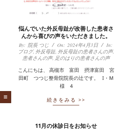
体
肩
悩んでいた外反母趾が改善した患者さ
こ
んから喜びの声をいただきました。
り
2024-
By:
院長 つじ
On:
2024年4月3日
In:
ブログ
,
外反母趾
,
外反母趾の患者さんの声
,
04-
腰
患者さんの声
,
足のはりの患者さんの声
03
痛
こんにちは、 高槻市 富田 摂津富田 宮
田町 つつじ整骨院院長の辻です。 I・M
坐
様 4
骨
続きをみる >>
神
経
11月の休診日をお知らせ