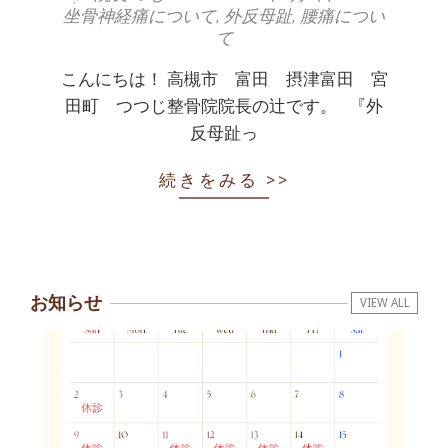
坐骨神経痛について
,
外反母趾
,
腰痛につい
06-
て
04
こんにちは！ 高槻市 富田 摂津富田 宮
田町 つつじ整骨院院長の辻です。 『外
反母趾っ
続きをみる >>
お知らせ
VIEW ALL