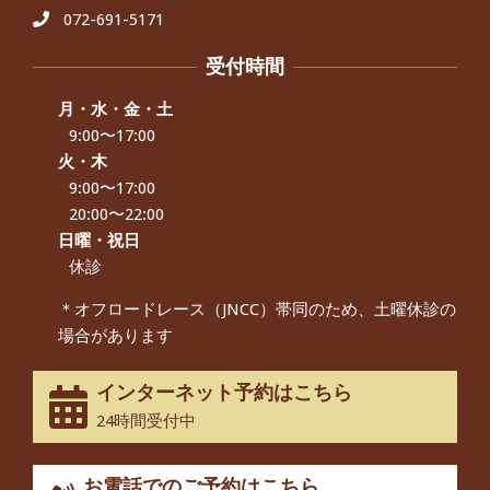
い、 と訴えていた40代男性の患者さん
072-691-5171
から感想をいただきました。
By:
院長 つじ
On:
2024年9月21日
受付時間
左足のしびれと頭痛が辛いです、 と訴
えていた50代女性の患者さんから感想
月・水・金・土
をいただきました。
9:00〜17:00
By:
院長 つじ
On:
2024年9月16日
火・木
9:00〜17:00
朝起き上がれないくらい腰が痛かった
です、 と訴えていた60代女性の患者さ
20:00〜22:00
んから感想をいただきました。
日曜・祝日
By:
院長 つじ
On:
2024年9月14日
休診
55歳 女性 【腰痛・坐骨神経痛】『可
＊オフロードレース（JNCC）帯同のため、土曜休診の
動域が広くなって、動きがスムーズに
場合があります
なってきました』
By:
院長 つじ
On:
2025年2月3日
インターネット予約はこちら
股関節痛でお困りの30代男性の患者様
24時間受付中
から感想をいただきました。
By:
院長 つじ
On:
2024年10月3日
お電話でのご予約はこちら