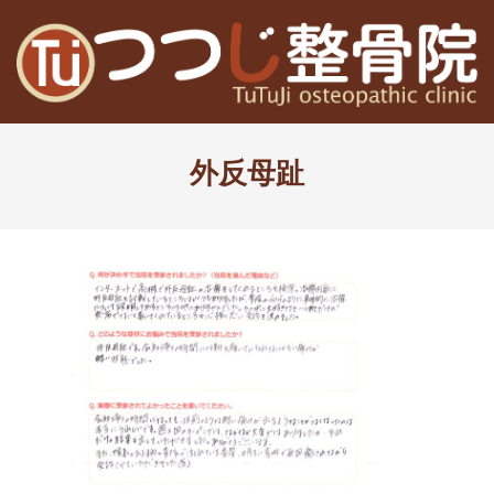
Skip
to
content
高
Primary
槻
Navigation
外反母趾
Menu
富
田
茨
木
の
整