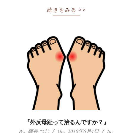
続きをみる >>
『外反母趾って治るんですか？』
2016-
By:
院長 つじ
On:
2016年6月4日
In: