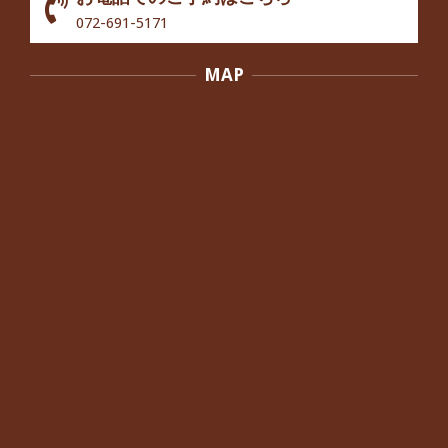
歩いたり立ち上がったりする時に痛み
072-691-5171
を感じる,と訴えていた40代男性の患
者さんから感想をいただきました。
MAP
By:
院長 つじ
On:
2024年10月3日
外反母趾の痛みが軽減し、普段の生活
でほとんど気にならなくなったと話さ
れていた40代女性の患者さんから感想
をいただきました。
By:
院長 つじ
On:
2024年10月3日