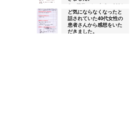
し、普段の生活でほとん
By:
院長 つじ
On:
2024
年10月3日
ど気にならなくなったと
話されていた40代女性の
患者さんから感想をいた
会社帰りの時間には靴を
だきました。
履いていられないくらい
By:
院長 つじ
On:
2024
に痛みが酷い状態でし
年10月3日
た、と訴えていた40代女
性の患者さんから感想を
いただきました。
昨年より腰の右側部分に
激痛が走るようになり困
By:
院長 つじ
On:
2024
年10月1日
っていた、と訴えていた
60代男性の患者さんから
感想をいただきました。
抱っこひもで肩と背中が
By:
院長 つじ
On:
2024
ガチガチなんです、 と訴
年9月30日
えていた30代女性の患者
さんから感想をいただき
ました。
肩こり・頭痛からくる不
安感を感じずに日常生活
By:
院長 つじ
On:
2024
年9月25日
をおくれるようになりた
い、 と訴えていた40代男