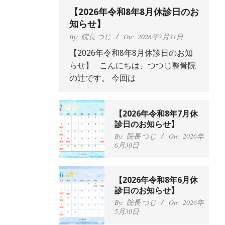
【2026年令和8年8月休診日のお
知らせ】
By:
院長 つじ
On:
2026年7月31日
【2026年令和8年8月休診日のお知
らせ】 こんにちは、つつじ整骨院
の辻です。 今回は
【2026年令和8年7月休
抱っこひもで肩と背中が
診日のお知らせ】
ガチガチなんです、 と訴
By:
院長 つじ
On:
2026年
えていた30代女性の患者
6月30日
さんから感想をいただき
ました。
肩こり・頭痛からくる不
安感を感じずに日常生活
By:
院長 つじ
On:
2024
【2026年令和8年6月休
年9月25日
をおくれるようになりた
診日のお知らせ】
い、 と訴えていた40代男
By:
院長 つじ
On:
2026年
性の患者さんから感想を
5月30日
いただきました。
左足のしびれと頭痛が辛