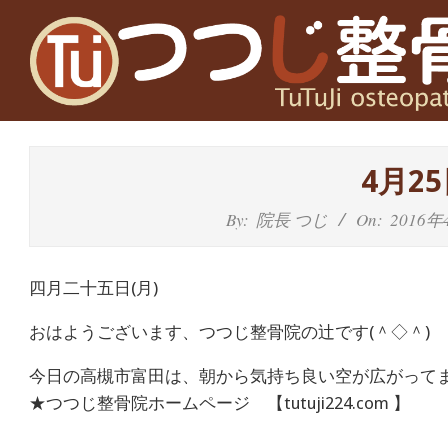
Skip
to
content
高
槻
4月2
富
By:
院長 つじ
On:
2016年
田
四月二十五日(月)
茨
おはようございます、つつじ整骨院の辻です(＾◇＾)
木
今日の高槻市富田は、朝から気持ち良い空が広がって
の
★つつじ整骨院ホームページ 【tutuji224.com 】
整