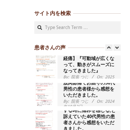
By:
院長 つじ
On:
2024
いです、 と訴えていた50
年9月21日
代女性の患者さんから感
サイト内を検索
想をいただきました。
朝起き上がれないくらい
By:
院長 つじ
On:
2024
Search
年9月16日
腰が痛かったです、 と訴
えていた60代女性の患者
さんから感想をいただき
ました。
患者さんの声
55歳 女性 【腰痛・坐骨神
By:
院長 つじ
On:
2024
年9月14日
経痛】『可動域が広くな
って、動きがスムーズに
なってきました』
By:
院長 つじ
On:
2025
年2月3日
股関節痛でお困りの30代
男性の患者様から感想を
いただきました。
By:
院長 つじ
On:
2024
歩いたり立ち上がったり
年10月3日
する時に痛みを感じる,と
訴えていた40代男性の患
者さんから感想をいただ
きました。
外反母趾の痛みが軽減