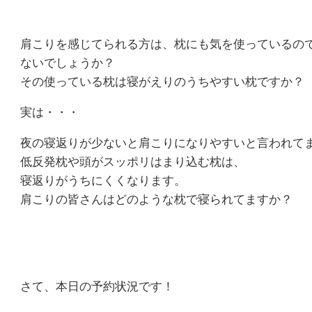
体
肩こりを感じてられる方は、枕にも気を使っているの
肩
ないでしょうか？
こ
その使っている枕は寝がえりのうちやすい枕ですか？
り
実は・・・
腰
夜の寝返りが少ないと肩こりになりやすいと言われて
低反発枕や頭がスッポリはまり込む枕は、
痛
寝返りがうちにくくなります。
肩こりの皆さんはどのような枕で寝られてますか？
坐
骨
神
さて、本日の予約状況です！