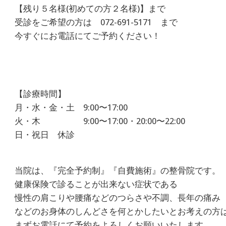
経
【残り５名様(初めての方２名様)】まで
痛
受診をご希望の方は 072-691-5171 まで
は
今すぐにお電話にてご予約ください！
つ
つ
【診療時間】
じ
月・水・金・土 9:00〜17:00
火・木 9:00〜17:00・20:00〜22:00
整
日・祝日 休診
骨
院
当院は、『完全予約制』『自費施術』の整骨院です。
健康保険で診ることが出来ない症状である
慢性の肩こりや腰痛などのつらさや不調、長年の痛み
などのお身体のしんどさを何とかしたいとお考えの方
まずお電話にて予約をよろしくお願いいたします。