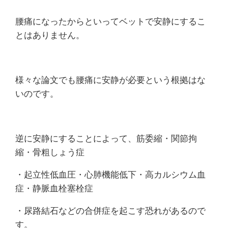
痛
腰痛になったからといってベットで安静にするこ
は
とはありません。
つ
つ
様々な論文でも腰痛に安静が必要という根拠はな
いのです。
じ
整
逆に安静にすることによって、筋委縮・関節拘
骨
縮・骨粗しょう症
院
・起立性低血圧・心肺機能低下・高カルシウム血
症・静脈血栓塞栓症
・尿路結石などの合併症を起こす恐れがあるので
す。