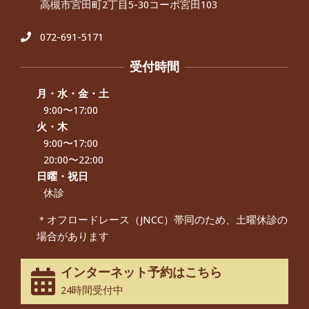
高槻市宮田町2丁目5-30コーポ宮田103
肩こり・頭痛からくる不安感を感じず
に日常生活をおくれるようになりた
い、 と訴えていた40代男性の患者さん
072-691-5171
から感想をいただきました。
By:
院長 つじ
On:
2024年9月21日
受付時間
左足のしびれと頭痛が辛いです、 と訴
えていた50代女性の患者さんから感想
月・水・金・土
をいただきました。
9:00〜17:00
By:
院長 つじ
On:
2024年9月16日
火・木
9:00〜17:00
朝起き上がれないくらい腰が痛かった
です、 と訴えていた60代女性の患者さ
20:00〜22:00
んから感想をいただきました。
日曜・祝日
By:
院長 つじ
On:
2024年9月14日
休診
55歳 女性 【腰痛・坐骨神経痛】『可
＊オフロードレース（JNCC）帯同のため、土曜休診の
動域が広くなって、動きがスムーズに
場合があります
なってきました』
By:
院長 つじ
On:
2025年2月3日
インターネット予約はこちら
股関節痛でお困りの30代男性の患者様
24時間受付中
から感想をいただきました。