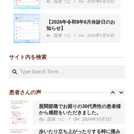
By:
院長 つじ
On:
2026年6月30日
から感想をいただきました。
By:
院長 つじ
On:
2024年9月21日
左足のしびれと頭痛が辛いです、 と訴
【2026年令和8年6月休診日のお
えていた50代女性の患者さんから感想
知らせ】
をいただきました。
By:
院長 つじ
On:
2026年5月30日
By:
院長 つじ
On:
2024年9月16日
朝起き上がれないくらい腰が痛かった
です、 と訴えていた60代女性の患者さ
サイト内を検索
んから感想をいただきました。
By:
院長 つじ
On:
2024年9月14日
Search
55歳 女性 【腰痛・坐骨神経痛】『可
動域が広くなって、動きがスムーズに
なってきました』
患者さんの声
By:
院長 つじ
On:
2025年2月3日
股関節痛でお困りの30代男性の患者様
から感想をいただきました。
By:
院長 つじ
On:
2024年10月3日
歩いたり立ち上がったりする時に痛み