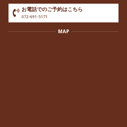
By:
院長 つじ
On:
2024年10月3日
お電話でのご予約はこちら
歩いたり立ち上がったりする時に痛み
072-691-5171
を感じる,と訴えていた40代男性の患
者さんから感想をいただきました。
MAP
By:
院長 つじ
On:
2024年10月3日
外反母趾の痛みが軽減し、普段の生活
でほとんど気にならなくなったと話さ
れていた40代女性の患者さんから感想
をいただきました。
By:
院長 つじ
On:
2024年10月3日