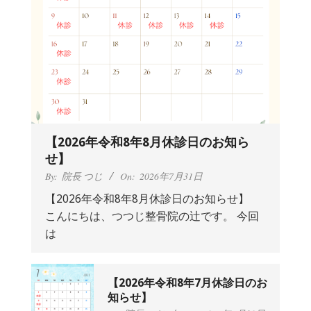
【2026年令和8年8月休診日のお知ら
せ】
By:
院長 つじ
On:
2026年7月31日
【2026年令和8年8月休診日のお知らせ】
こんにちは、つつじ整骨院の辻です。 今回
抱っこひもで肩と背中がガチガチなん
は
です、 と訴えていた30代女性の患者さ
んから感想をいただきました。
By:
院長 つじ
On:
2024年9月25日
肩こり・頭痛からくる不安感を感じず
【2026年令和8年7月休診日のお
に日常生活をおくれるようになりた
知らせ】
い、 と訴えていた40代男性の患者さん