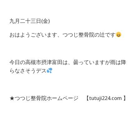
体
肩
九月二十三日(金)
こ
おはようございます、つつじ整骨院の辻です
り
腰
今日の高槻市摂津富田は、曇っていますが雨は降
らなさそうデス
痛
坐
★つつじ整骨院ホームページ 【tutuji224.com 】
骨
神
経