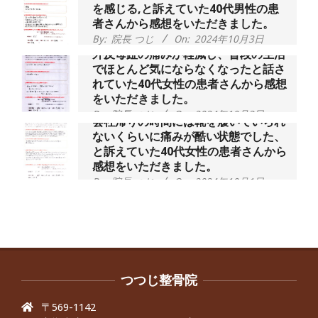
を感じる,と訴えていた40代男性の患
者さんから感想をいただきました。
By:
院長 つじ
On:
2024年10月3日
外反母趾の痛みが軽減し、普段の生活
でほとんど気にならなくなったと話さ
れていた40代女性の患者さんから感想
をいただきました。
By:
院長 つじ
On:
2024年10月3日
会社帰りの時間には靴を履いていられ
ないくらいに痛みが酷い状態でした、
と訴えていた40代女性の患者さんから
感想をいただきました。
By:
院長 つじ
On:
2024年10月1日
昨年より腰の右側部分に激痛が走るよ
うになり困っていた、と訴えていた60
代男性の患者さんから感想をいただき
ました。
By:
院長 つじ
On:
2024年9月30日
抱っこひもで肩と背中がガチガチなん
です、 と訴えていた30代女性の患者さ
つつじ整骨院
んから感想をいただきました。
〒569-1142
By:
院長 つじ
On:
2024年9月25日