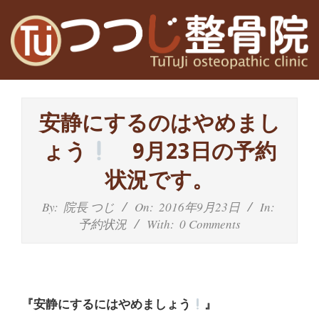
Skip
to
content
高
Primary
槻
Navigation
安静にするのはやめまし
Menu
富
ょう
9月23日の予約
田
状況です。
茨
By:
院長 つじ
On:
2016年9月23日
In:
予約状況
With:
0 Comments
木
の
整
『安静にするにはやめましょう
』